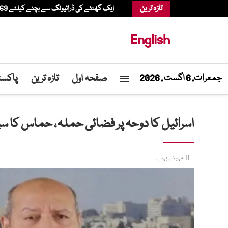
تازہ ترین
ایک گھنٹے کی ڈرائیونگ سے بچنے کیلئے 69 سالہ شخص ہیلی کاپٹر میں شاپنگ کرنے پہنچ گیا
English
صفحہ اول
تازہ ترین
پاکست
جمعرات, 6 اگست , 2026
اسرائیل کا دوحہ پر فضائی حملہ، حماس کا سی
11 مہینے پہلے