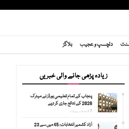
منٹ
دلچسپ و عجیب
بلاگز
زیادہ پڑھی جانے والی خبریں
پنجاب کے تمام تعلیمی بورڈز نے میٹرک
2026 کے نتائج جاری کر دیے
7 گھنٹے پہلے
آزاد کشمیر انتخابات: 45 میں سے 23