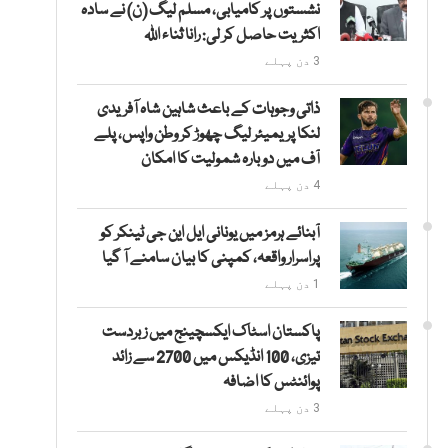
نشستوں پر کامیابی، مسلم لیگ (ن) نے سادہ
اکثریت حاصل کر لی: رانا ثناء اللہ
3 دن پہلے
ذاتی وجوہات کے باعث شاہین شاہ آفریدی
لنکا پریمیئر لیگ چھوڑ کر وطن واپس، پلے
آف میں دوبارہ شمولیت کا امکان
4 دن پہلے
آبنائے ہرمز میں یونانی ایل این جی ٹینکر کو
پراسرار واقعہ، کمپنی کا بیان سامنے آ گیا
1 دن پہلے
پاکستان اسٹاک ایکسچینج میں زبردست
تیزی، 100 انڈیکس میں 2700 سے زائد
پوائنٹس کا اضافہ
3 دن پہلے