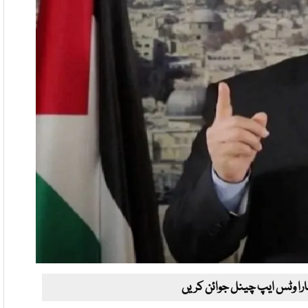
ارا وٹس ایپ چینل جوائن کریں