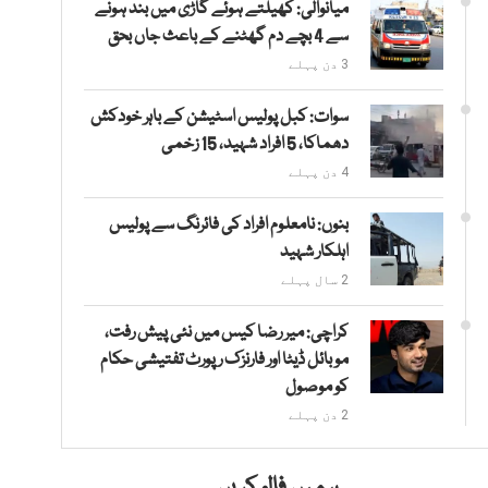
میانوالی: کھیلتے ہوئے گاڑی میں بند ہونے
سے 4 بچے دم گھٹنے کے باعث جاں بحق
3 دن پہلے
سوات: کبل پولیس اسٹیشن کے باہر خودکش
دھماکا، 5 افراد شہید، 15 زخمی
4 دن پہلے
بنوں: نامعلوم افراد کی فائرنگ سے پولیس
اہلکار شہید
2 سال پہلے
کراچی: میر رضا کیس میں نئی پیش رفت،
موبائل ڈیٹا اور فارنزک رپورٹ تفتیشی حکام
کو موصول
2 دن پہلے
ہمیں فالو کریں