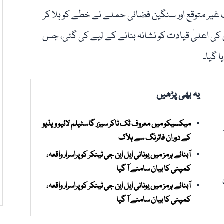
غیر متوقع اور سنگین فضائی حملے نے خطے کو ہلا کر
 کی اعلیٰ قیادت کو نشانہ بنانے کے لیے کی گئی، جس
ا گیا۔
یہ بھی پڑھیں
میکسیکو میں معروف ٹک ٹاکر سیزر گاسٹیلم لائیو ویڈیو
کے دوران فائرنگ سے ہلاک
آبنائے ہرمز میں یونانی ایل این جی ٹینکر کو پراسرار واقعہ،
کمپنی کا بیان سامنے آ گیا
آبنائے ہرمز میں یونانی ایل این جی ٹینکر کو پراسرار واقعہ،
کمپنی کا بیان سامنے آ گیا