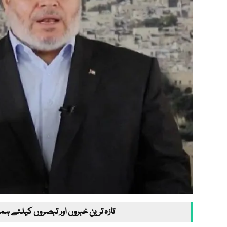
تازہ ترین خبروں اور تبصروں کیلئے ہم