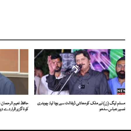
مسلم لیگ (ن) نے ملک کو معاشی ڈیفالٹ سے بچا لیا: چوہدری
حافظ نعیم الرحمان ن
نصیر عباس سدھو
کو ناگزیر قرار دے دیا