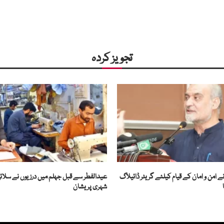
تجویز کردہ
ے امن و امان کے قیام کیلئے گریٹر ڈائیلاگ
عیدالفطر سے قبل جہلم میں درزیوں نے سلائی
شہری پریشان