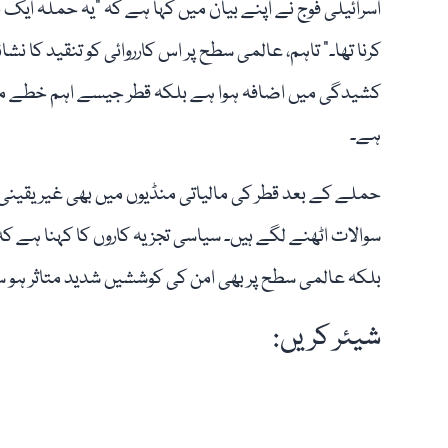
اسرائیلی فوج نے اپنے بیان میں کہا ہے کہ "یہ حملہ ایک
کرنا تھا۔” تاہم، عالمی سطح پر اس کارروائی کو تنقید کا ن
کشیدگی میں اضافہ ہوا ہے بلکہ قطر جیسے اہم خطے میں
ہے۔
حملے کے بعد قطر کی مالیاتی منڈیوں میں بھی غیر یقینی ص
سوالات اٹھنے لگے ہیں۔ سیاسی تجزیہ کاروں کا کہنا ہے کہ 
بلکہ عالمی سطح پر بھی امن کی کوششیں شدید متاثر ہو س
شیئر کریں: