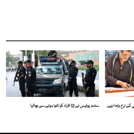
 کے نرخ بڑھا دیے،
سندھ پولیس نے 12 افراد کو اغوا ہونے سے بچالیا