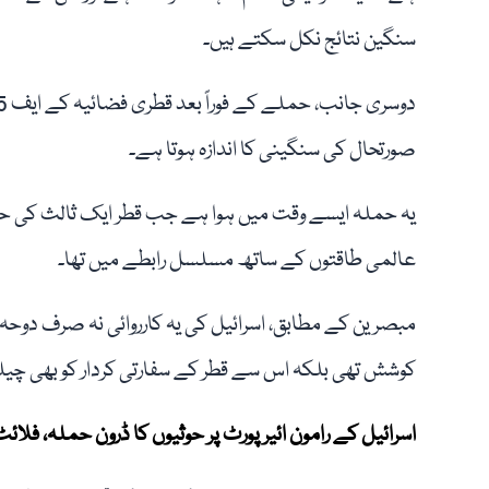
سنگین نتائج نکل سکتے ہیں۔
صورتحال کی سنگینی کا اندازہ ہوتا ہے۔
یہ حملہ ایسے وقت میں ہوا ہے جب قطر ایک ثالث کی حی
عالمی طاقتوں کے ساتھ مسلسل رابطے میں تھا۔
مبصرین کے مطابق، اسرائیل کی یہ کارروائی نہ صرف دوحہ
کوشش تھی بلکہ اس سے قطر کے سفارتی کردار کو بھی چیلن
اسرائیل کے رامون ائیرپورٹ پر حوثیوں کا ڈرون حملہ، فلا