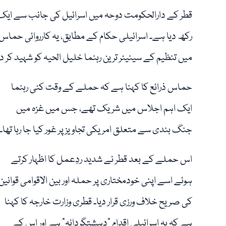
قطر کے دارالحکومت دوحہ میں اسرائیل کی جانب سے ایک 
رکھ دیا ہے۔ اسرائیلی حکام کے مطابق، یہ کارروائی حماس
میں تنظیم کے سینیئر ترین رہنما خلیل الحیہ کو شہید کر دی
حماس ذرائع کا کہنا ہے کہ حملے کے وقت کئی رہنما
ایک اہم اجلاس میں شریک تھے، جس میں غزہ میں
جنگ بندی سے متعلق امریکی تجاویز پر غور کیا جا رہا تھا۔
اس حملے کے بعد قطر نے شدید ردِعمل کا اظہار کرتے
ہوئے اسے اپنی خودمختاری پر حملہ اور بین الاقوامی قوانین
کی صریح خلاف ورزی قرار دیا۔ قطری وزارت خارجہ کا کہنا
ہے کہ یہ اسرائیلی اقدام "دہشتگردانہ” ہے اور اس کے