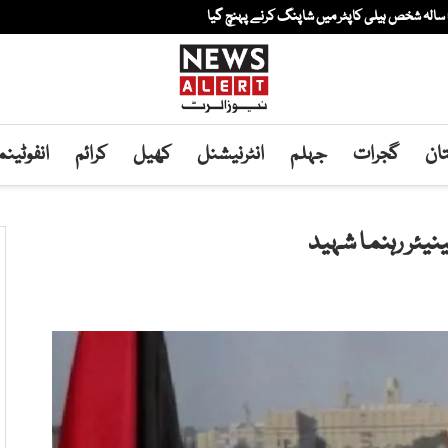
ان
گجرات
جہلم
انٹرنیشنل
کھیل
کرائم
انفوٹین
نیئر رہنما شہید