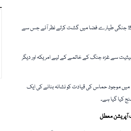
دوسری جانب، حملے کے فوراً بعد قطری فضائیہ کے ایف 15 جنگی طیارے فضا میں گشت کرتے نظر آئے جس سے
ثیت سے غزہ جنگ کے خاتمے کے لیے امریکہ اور دیگر
 میں موجود حماس کی قیادت کو نشانہ بنانے کی ایک
ج کیا گیا ہے۔
ئٹ آپریشن معطل