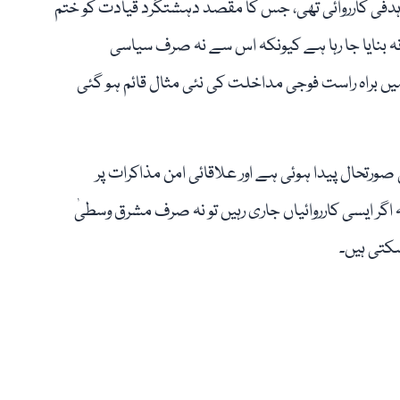
 ہدفی کارروائی تھی، جس کا مقصد دہشتگرد قیادت کو ختم
شانہ بنایا جا رہا ہے کیونکہ اس سے نہ صرف سیاسی
 براہ راست فوجی مداخلت کی نئی مثال قائم ہو گئی
ورتحال پیدا ہوئی ہے اور علاقائی امن مذاکرات پر
اگر ایسی کارروائیاں جاری رہیں تو نہ صرف مشرق وسطیٰ
کتی ہیں۔