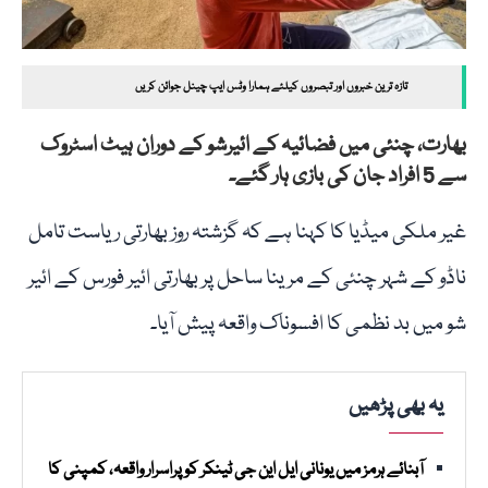
تازہ ترین خبروں اور تبصروں کیلئے ہمارا وٹس ایپ چینل جوائن کریں
بھارت، چنئی میں فضائیہ کے ائیرشو کے دوران ہیٹ اسٹروک
سے 5 افراد جان کی بازی ہار گئے۔
غیر ملکی میڈیا کا کہنا ہے کہ گزشتہ روز بھارتی ریاست تامل
ناڈو کے شہر چنئی کے مرینا ساحل پر بھارتی ائیر فورس کے ائیر
شو میں بد نظمی کا افسوناک واقعہ پیش آیا۔
یہ بھی پڑھیں
آبنائے ہرمز میں یونانی ایل این جی ٹینکر کو پراسرار واقعہ، کمپنی کا