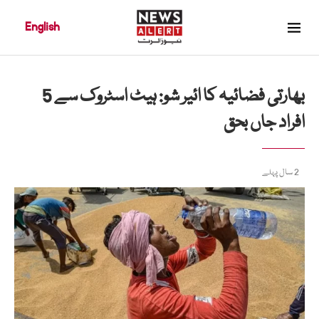
English
بھارتی فضائیہ کا ائیر شو: ہیٹ اسٹروک سے 5
افراد جاں بحق
2 سال پہلے