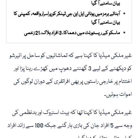
بیان سامنے آ گیا
آبنائے ہرمز میں یونانی ایل این جی ٹینکر کو پراسرار واقعہ، کمپنی کا
بیان سامنے آ گیا
ماسکو کے ریسٹورنٹ میں دھماکا، 3 افراد ہلاک، 21 زخمی
غیر ملکی میڈیا کا کہنا ہے کہ تماشائیوں کو ساحل پر ائیرشو
کو دیکھنے کے لیے 3 گھنٹے دھوپ میں کھڑے رہنا پڑا اور
اختتام پر خارجی راستوں پر بھی افراتفری کے دوران لوگوں کی
اموات ہوئیں۔
غیر ملکی میڈیا کا کہنا تھا کہ ہیٹ اسٹروک اور بدنظمی کی
وجہ سے 5 افراد جان کی بازی ہار گئے جبکہ 100 سے زائد افراد