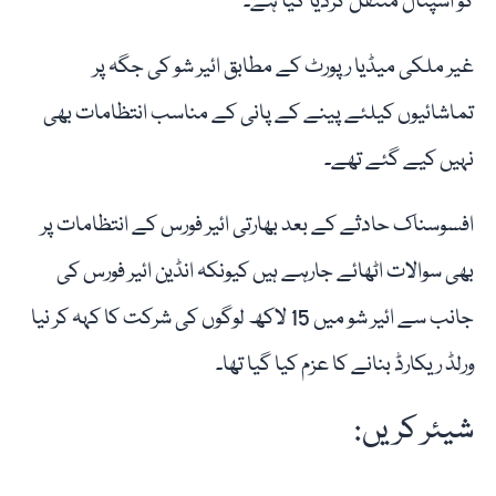
کو اسپتال منتقل کردیا گیا ہے۔
غیر ملکی میڈیا رپورٹ کے مطابق ائیر شو کی جگہ پر
تماشائیوں کیلئے پینے کے پانی کے مناسب انتظامات بھی
نہیں کیے گئے تھے۔
افسوسناک حادثے کے بعد بھارتی ائیر فورس کے انتظامات پر
بھی سوالات اٹھائے جارہے ہیں کیونکہ انڈین ائیر فورس کی
جانب سے ائیر شو میں 15 لاکھ لوگوں کی شرکت کا کہہ کر نیا
ورلڈ ریکارڈ بنانے کا عزم کیا گیا تھا۔
شیئر کریں: