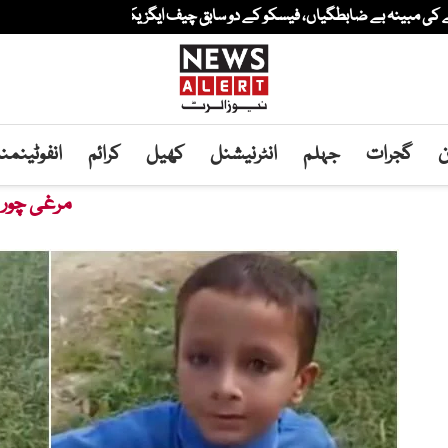
ن
گجرات
جہلم
انٹرنیشنل
کھیل
کرائم
انفوٹینم
مرغی چور