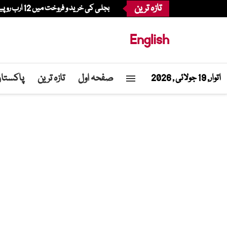
تازہ ترین
بجلی کی خرید و فروخت میں 12 ارب روپے کی مبینہ بے ضابطگیاں، فیسکو کے دو سابق چیف ایگزیکٹو گرفتار
English
صفحہ اول
تازہ ترین
پاکستا
اتوار, 19 جولائی , 2026
Home
»
مرغی چور