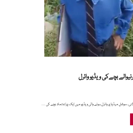
یوالے بچےکی ویڈیو وائرل
گئی۔ سوشل میڈیا پر وائرل ہونے والی ویڈیو میں ایک پراعتماد بچے کی …