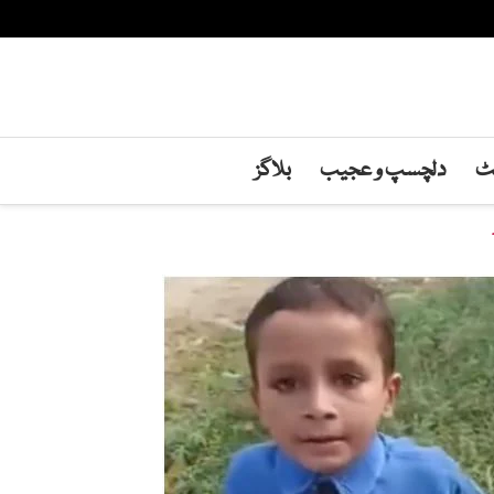
نٹ
دلچسپ و عجیب
بلاگز