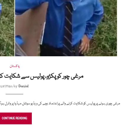
پاکستان
مرغی چور کو پکڑو، پولیس سے شکایت کرن
written by
Danial
مرغی چوری ہونے پر پولیس کو شکایت کرنے والے پراعتماد بچے کی ویڈیو سوشل میڈیا پر وائرل ہو
CONTINUE READING