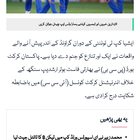
تازہ ترین خبروں اور تبصروں کیلئے ہمارا وٹس ایپ چینل جوائن کریں
ایشیا کپ ٹی ٹوئنٹی کے دوران گراؤنڈ کے اندر پیش آنے والے
واقعات نے ایک اور تنازع کو جنم دے دیا ہے۔ پاکستان کرکٹ
بورڈ (پی سی بی) نے بھارتی فاسٹ بولر ارشدیپ سنگھ کے
خلاف انٹرنیشنل کرکٹ کونسل (آئی سی سی) میں باضابطہ
شکایت درج کرادی ہے۔
یہ بھی پڑھیں
محمد زبیر نے ای اسپورٹس ورلڈ کپ میں ٹیکن 8 کا ٹائٹل جیت لیا