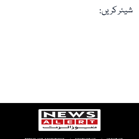
شیئر کریں: