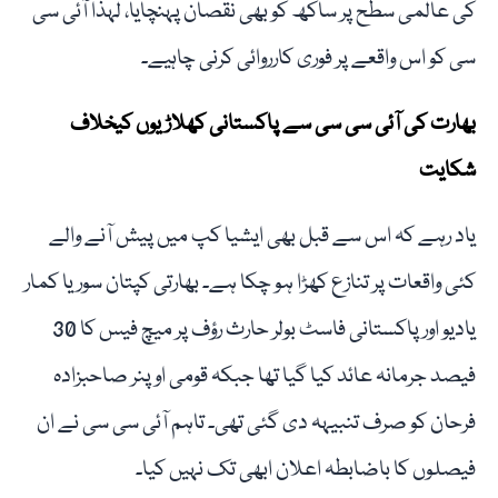
کی عالمی سطح پر ساکھ کو بھی نقصان پہنچایا، لہٰذا آئی سی
سی کو اس واقعے پر فوری کارروائی کرنی چاہیے۔
بھارت کی آئی سی سی سے پاکستانی کھلاڑیوں کیخلاف
شکایت
یاد رہے کہ اس سے قبل بھی ایشیا کپ میں پیش آنے والے
کئی واقعات پر تنازع کھڑا ہو چکا ہے۔ بھارتی کپتان سوریا کمار
یادیو اور پاکستانی فاسٹ بولر حارث رؤف پر میچ فیس کا 30
فیصد جرمانہ عائد کیا گیا تھا جبکہ قومی اوپنر صاحبزادہ
فرحان کو صرف تنبیہہ دی گئی تھی۔ تاہم آئی سی سی نے ان
فیصلوں کا باضابطہ اعلان ابھی تک نہیں کیا۔