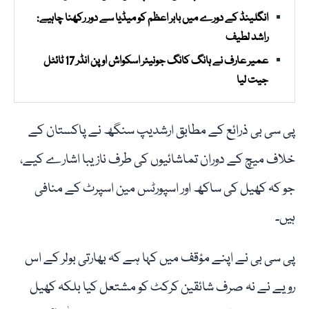
انگلینڈ کے دورے میں بابر اعظم کو میڈیا سے دور رکھنا چاہیے:
راشد لطیف
عمیر عارف نے ہانگ کانگ جونیئر اسکواش اوپن انڈر 17 ٹائٹل
جیت لیا
پی سی بی ذرائع کے مطابق ارشدیپ سنگھ نے پاکستان کے
خلاف میچ کے دوران تماشائیوں کی طرف نازیبا اشارے کیے،
جو کہ کھیل کی ساکھ اور اسپورٹس مین اسپرٹ کے منافی
ہیں۔
پی سی بی نے اپنے مؤقف میں کہا ہے کہ بھارتی بولر کے اس
رویے نے نہ صرف شائقین کرکٹ کو مشتعل کیا بلکہ کھیل