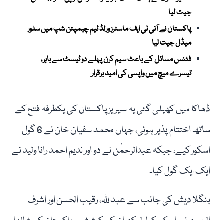
جیت لیا
پاکستان نے آئی ٹی ایف ماسٹرز ورلڈ ٹیم چیمپئن شپ میں سلور
میڈل جیت لیا
فٹنس مسائل کے باعث سیم کرن پہلے دو ٹیسٹ سے باہر،
تیسرے میچ میں واپسی کی امید برقرار
ڈھاکا میں کھیلی گئی یہ سیریز پاکستان کی یکطرفہ فتح کے
ساتھ اختتام پذیر ہوئی، جہاں محمد سفیان خان نے 6 گول
اسکور کیے، جبکہ عبدالرحمٰن نے دو اور ندیم احمد رانا ولید نے
ایک ایک گول کیا۔
بنگلا دیش کی جانب سے عبداللہ، رقیب الحسن اور اشرف