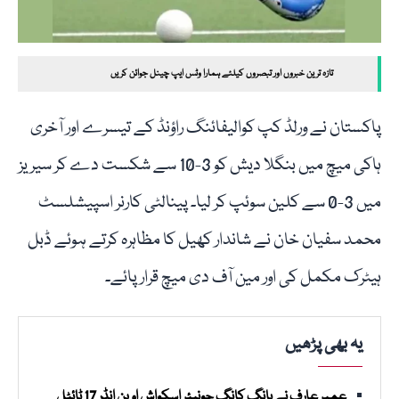
تازہ ترین خبروں اور تبصروں کیلئے ہمارا وٹس ایپ چینل جوائن کریں
پاکستان نے ورلڈ کپ کوالیفائنگ راؤنڈ کے تیسرے اور آخری
ہاکی میچ میں بنگلا دیش کو 3-10 سے شکست دے کر سیریز
میں 3-0 سے کلین سوئپ کر لیا۔ پینالٹی کارنر اسپیشلسٹ
محمد سفیان خان نے شاندار کھیل کا مظاہرہ کرتے ہوئے ڈبل
ہیٹرک مکمل کی اور مین آف دی میچ قرار پائے۔
یہ بھی پڑھیں
عمیر عارف نے ہانگ کانگ جونیئر اسکواش اوپن انڈر 17 ٹائٹل