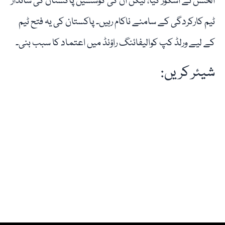
الحسن نے اسکور کیا، لیکن ان کی کوششیں پاکستان کی شاندار
ٹیم کارکردگی کے سامنے ناکام رہیں۔ پاکستان کی یہ فتح ٹیم
کے لیے ورلڈ کپ کوالیفائنگ راؤنڈ میں اعتماد کا سبب بنی۔
شیئر کریں: