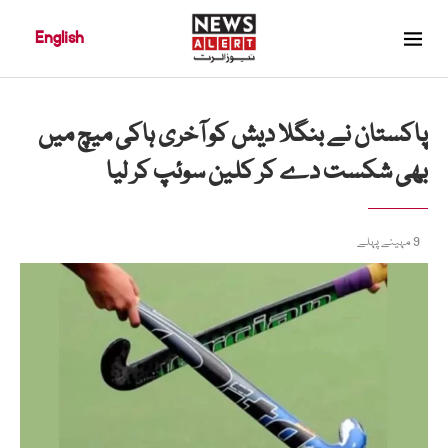
English
پاکستان نے بنگلا دیش کو آخری ہاکی میچ میں
بھی شکست دے کر کلین سوئپ کر لیا
9 مہینے پہلے