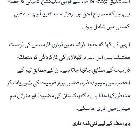
اسد شفیق گزشتہ 18 ماہ سے قومی سلیکشن کمیٹی کا حصہ
ہیں، جبکہ مصباح الحق اور سرفراز احمد تقریباً چھ ماہ قبل
کمیٹی میں شامل ہوئے۔
انہوں نے کہا کہ جدید کرکٹ میں تینوں فارمیٹس کی نوعیت
مختلف ہے، اس لیے ہر کھلاڑی کی کارکردگی کو متعلقہ
فارمیٹ کے مطابق جانچا جاتا ہے۔ ان کے مطابق ٹیم کے
انتخاب میں موجودہ فارم، فٹنس اور ہر فارمیٹ کی ضروریات کو
مدنظر رکھا جاتا ہے تاکہ پاکستان کی مضبوط اور متوازن ٹیم
میدان میں اتاری جا سکے۔
بابر اعظم کے لیے نئی ذمہ داری