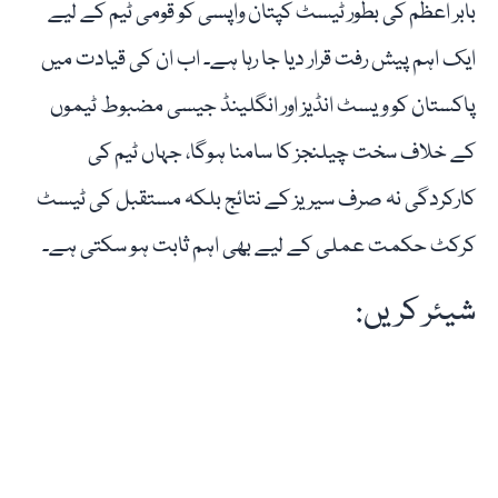
بابر اعظم کی بطور ٹیسٹ کپتان واپسی کو قومی ٹیم کے لیے
ایک اہم پیش رفت قرار دیا جا رہا ہے۔ اب ان کی قیادت میں
پاکستان کو ویسٹ انڈیز اور انگلینڈ جیسی مضبوط ٹیموں
کے خلاف سخت چیلنجز کا سامنا ہوگا، جہاں ٹیم کی
کارکردگی نہ صرف سیریز کے نتائج بلکہ مستقبل کی ٹیسٹ
کرکٹ حکمت عملی کے لیے بھی اہم ثابت ہو سکتی ہے۔
شیئر کریں: