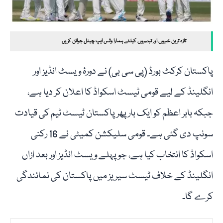
تازہ ترین خبروں اور تبصروں کیلئے ہمارا وٹس ایپ چینل جوائن کریں
پاکستان کرکٹ بورڈ (پی سی بی) نے دورۂ ویسٹ انڈیز اور
انگلینڈ کے لیے قومی ٹیسٹ اسکواڈ کا اعلان کر دیا ہے،
جبکہ بابر اعظم کو ایک بار پھر پاکستان ٹیسٹ ٹیم کی قیادت
سونپ دی گئی ہے۔ قومی سلیکشن کمیٹی نے 16 رکنی
اسکواڈ کا انتخاب کیا ہے، جو پہلے ویسٹ انڈیز اور بعد ازاں
انگلینڈ کے خلاف ٹیسٹ سیریز میں پاکستان کی نمائندگی
کرے گا۔