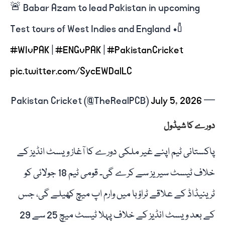
🚨 Babar Azam to lead Pakistan in upcoming
Test tours of West Indies and England 🏏
#WIvPAK
|
#ENGvPAK
|
#PakistanCricket
pic.twitter.com/SycEWDalLC
July 5, 2026
— Pakistan Cricket (@TheRealPCB)
دورے کا شیڈول
پاکستانی ٹیم اپنے غیر ملکی دورے کا آغاز ویسٹ انڈیز کے
خلاف ٹیسٹ سیریز سے کرے گی۔ قومی ٹیم 18 جولائی کو
ٹرینیڈاڈ کے علاقے ٹراؤبا میں وارم اپ میچ کھیلے گی، جس
کے بعد ویسٹ انڈیز کے خلاف پہلا ٹیسٹ میچ 25 سے 29