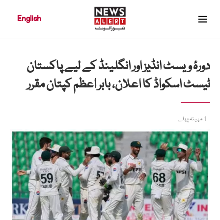
English
دورۂ ویسٹ انڈیز اور انگلینڈ کے لیے پاکستان
ٹیسٹ اسکواڈ کا اعلان، بابر اعظم کپتان مقرر
1 مہینہ پہلے