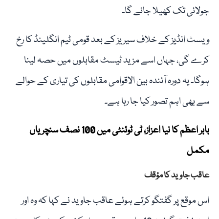
جولائی تک کھیلا جائے گا۔
ویسٹ انڈیز کے خلاف سیریز کے بعد قومی ٹیم انگلینڈ کا رخ
کرے گی، جہاں اسے مزید ٹیسٹ مقابلوں میں حصہ لینا
ہوگا۔ یہ دورہ آئندہ بین الاقوامی مقابلوں کی تیاری کے حوالے
سے بھی اہم تصور کیا جا رہا ہے۔
بابر اعظم کا نیا اعزاز، ٹی ٹوئنٹی میں 100 نصف سنچریاں
مکمل
عاقب جاوید کا مؤقف
اس موقع پر گفتگو کرتے ہوئے عاقب جاوید نے کہا کہ وہ اور