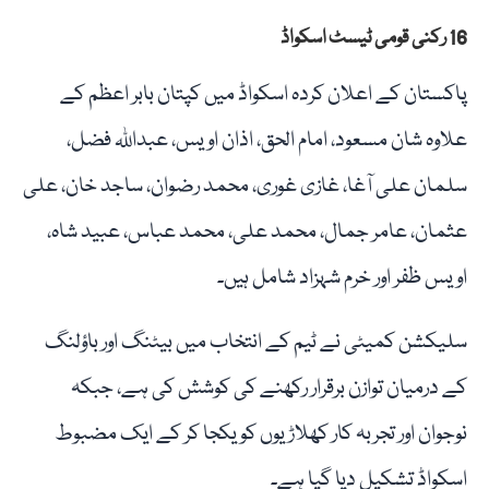
16 رکنی قومی ٹیسٹ اسکواڈ
پاکستان کے اعلان کردہ اسکواڈ میں کپتان بابر اعظم کے
علاوہ شان مسعود، امام الحق، اذان اویس، عبداللہ فضل،
سلمان علی آغا، غازی غوری، محمد رضوان، ساجد خان، علی
عثمان، عامر جمال، محمد علی، محمد عباس، عبید شاہ،
اویس ظفر اور خرم شہزاد شامل ہیں۔
سلیکشن کمیٹی نے ٹیم کے انتخاب میں بیٹنگ اور باؤلنگ
کے درمیان توازن برقرار رکھنے کی کوشش کی ہے، جبکہ
نوجوان اور تجربہ کار کھلاڑیوں کو یکجا کر کے ایک مضبوط
اسکواڈ تشکیل دیا گیا ہے۔