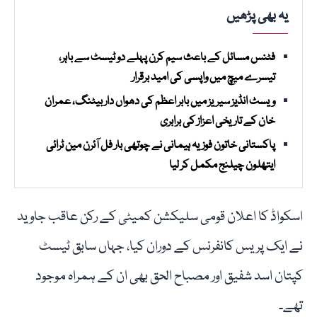
یہ بھی پڑھیں
فٹنس مسائل کے باعث سیم کرن پہلے دو ٹیسٹ سے باہر،
تیسرے میچ میں واپسی کی امید برقرار
ویسٹ انڈیز سیریز میں بابر اعظم کی دھواں دار بیٹنگ، عمران
خان کے تاریخی اعزاز کی برابری
پاکستانی خاتون فوزیہ ہیمانی نے چوتھی بار فل آئرن مین ٹرائی
ایتھلون چیلنج مکمل کر لیا
اسکواڈ کا اعلان قومی سلیکشن کمیٹی کے رکن عاقب جاوید
نے ایک پریس کانفرنس کے دوران کیا، جہاں سابق ٹیسٹ
کپتان اسد شفیق اور مصباح الحق بھی ان کے ہمراہ موجود
تھے۔