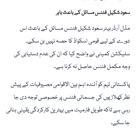
سعود شکیل فٹنس مسائل کے باعث باہر
مڈل آرڈر بیٹر سعود شکیل فٹنس مسائل کے باعث اس
دورے کے لیے قومی اسکواڈ کا حصہ نہیں بن سکے۔
سلیکشن کمیٹی نے واضح کیا کہ ان کی عدم دستیابی کی
وجہ مکمل فٹنس حاصل نہ کرنا ہے۔
پاکستانی ٹیم کو آئندہ اہم بین الاقوامی مصروفیات کے پیش
نظر کھلاڑیوں کی جسمانی فٹنس پر خصوصی توجہ دی جا
رہی ہے تاکہ طویل فارمیٹ میں بہترین کارکردگی یقینی بنائی
جا سکے۔