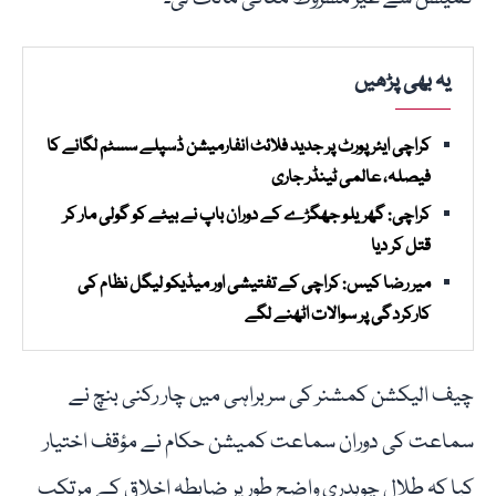
یہ بھی پڑھیں
کراچی ایئرپورٹ پر جدید فلائٹ انفارمیشن ڈسپلے سسٹم لگانے کا
فیصلہ، عالمی ٹینڈر جاری
کراچی: گھریلو جھگڑے کے دوران باپ نے بیٹے کو گولی مار کر
قتل کر دیا
میر رضا کیس: کراچی کے تفتیشی اور میڈیکو لیگل نظام کی
کارکردگی پر سوالات اٹھنے لگے
چیف الیکشن کمشنر کی سربراہی میں چار رکنی بنچ نے
سماعت کی دوران سماعت کمیشن حکام نے مؤقف اختیار
کیا کہ طلال چوہدری واضح طور پر ضابطہ اخلاق کے مرتکب