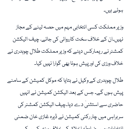
ہوئے ہیں۔
وزیر مملکت کسی انتخابی مہم میں حصہ لینے کے مجاز
نہیں۔ان کے خلاف سخت کارروائی کی جائے، چیف الیکشن
کمشنر نے ریمارکس دیئے کہ وزیر مملکت طلال چوہدری نے
خلاف ورزی کی اور پیش ہونا بھی گوارا نہیں کیا۔
طلال چوہدری کے وکیل نے بتایا کہ موکل کمیشن کے سامنے
پیش ہوں گے۔ جس کے بعد الیکشن کمیشن نے انہیں
حاضری سے استثنیٰ دے دیا۔چیف الیکشن کمشنر کی
سربراہی میں چار رکنی کمیشن نے ڈیرہ غازی خان ضمنی
انتخابات میں ضابطہ اخلاق کی خلاف ورزی کیس کی