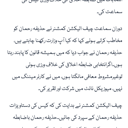
سماعت کی۔
دوران سماعت چیف الیکشن کمشنر نے حذیفہ رحمان کو
مخاطب کرتے ہوئے کہا کہ کیا آپ وزارت رکھنا چاہتے ہیں،
حذیفہ رحمان نے جواب دیا کہ میں ہمیشہ قانون کا پابند رہتا
ہوں۔اگرانتخابی ضابطہ اخلاق کی خلاف ورزی ہوئی
توغیرمشروط معافی مانگتا ہوں، میں نے کارنر میٹنگ میں
نہیں، میوزیکل نائٹ میں شرکت اور تقریر کی۔
چیف الیکشن کمشنر نے ہدایت کی کہ کیس کی دستاویزات
حذیفہ رحمان کے سپرد کی جائیں۔حذیفہ رحمان باضابطہ