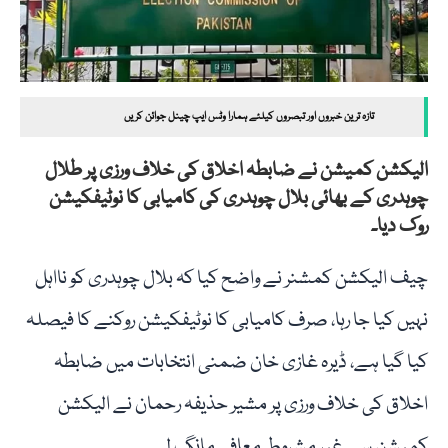
تازہ ترین خبروں اور تبصروں کیلئے ہمارا وٹس ایپ چینل جوائن کریں
الیکشن کمیشن نے ضابطہ اخلاق کی خلاف ورزی پر طلال
چوہدری کے بھائی بلال چوہدری کی کامیابی کا نوٹیفکیشن
روک دیا۔
چیف الیکشن کمشنر نے واضح کیا کہ بلال چوہدری کو نااہل
نہیں کیا جا رہا، صرف کامیابی کا نوٹیفکیشن روکنے کا فیصلہ
کیا گیا ہے، ڈیرہ غازی خان ضمنی انتخابات میں ضابطہ
اخلاق کی خلاف ورزی پر مشیر حذیفہ رحمان نے الیکشن
کمیشن سے غیر مشروط معافی مانگ لی۔