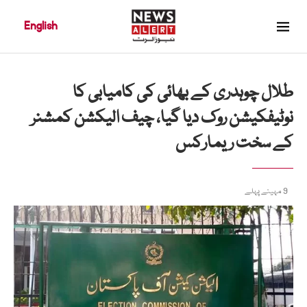
English
طلال چوہدری کے بھائی کی کامیابی کا
نوٹیفکیشن روک دیا گیا، چیف الیکشن کمشنر
کے سخت ریمارکس
9 مہینے پہلے