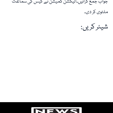
جواب جمع کرائیں۔الیکشن کمیشن نے کیس کی سماعت
ملتوی کر دی۔
شیئر کریں: