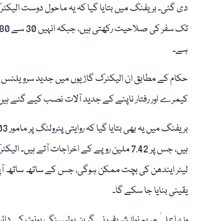
ہے۔
کیمرے اور رفتار ناپنے کے جدید آلات نصب کیے گئے ہیں، 
لیٹر ایندھن کی بچت ممکن ہوگی، جس کے ساتھ ساتھ آپریش
یقینی بنایا جا سکے گا۔
وزیراعلیٰ مریم نواز شریف نے گرین پولیسنگ یونٹ کے دائر