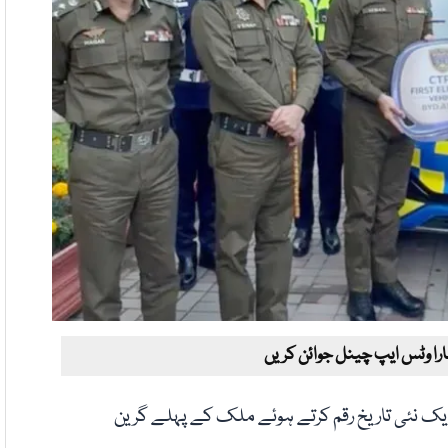
ارا وٹس ایپ چینل جوائن کریں
ک نئی تاریخ رقم کرتے ہوئے ملک کے پہلے گرین