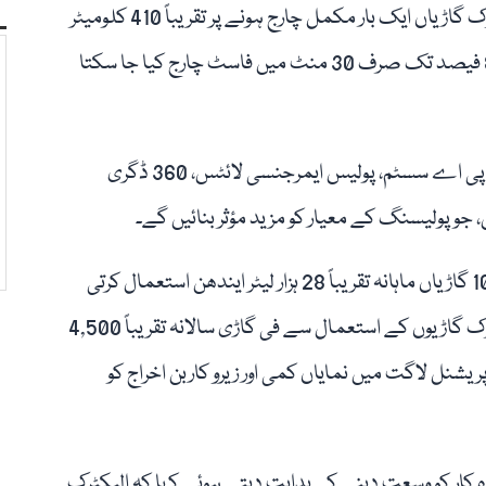
دی گئی۔ بریفنگ میں بتایا گیا کہ یہ ماحول دوست الیکٹرک گاڑیاں ایک بار مکمل چارج ہونے پر تقریباً 410 کلومیٹر
تک سفر کی صلاحیت رکھتی ہیں، جبکہ انہیں 30 سے 80 فیصد تک صرف 30 منٹ میں فاسٹ چارج کیا جا سکتا
حکام کے مطابق ان الیکٹرک گاڑیوں میں جدید سرویلنس پی اے سسٹم، پولیس ایمرجنسی لائٹس، 360 ڈگری
جو پولیسنگ کے معیار کو مزید مؤثر بنائیں گے۔
بریفنگ میں یہ بھی بتایا گیا کہ روایتی پٹرولنگ پر مامور 103 گاڑیاں ماہانہ تقریباً 28 ہزار لیٹر ایندھن استعمال کرتی
ہیں، جس پر 7.42 ملین روپے کے اخراجات آتے ہیں۔ الیکٹرک گاڑیوں کے استعمال سے فی گاڑی سالانہ تقریباً 4,500
نل لاگت میں نمایاں کمی اور زیرو کاربن اخراج کو
ہ کار کو وسعت دینے کی ہدایت دیتے ہوئے کہا کہ الیکٹرک