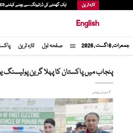
تازہ ترین
ایک گھنٹے کی ڈرائیونگ سے بچنے کیلئے 69 سالہ شخص ہیلی کاپٹر میں شاپنگ کرنے پہنچ گیا
English
صفحہ اول
تازہ ترین
پاکست
جمعرات, 6 اگست , 2026
پنجاب میں پاکستان کا پہلا گرین پولیسنگ یون
7 مہینے پہلے