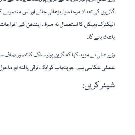
گاڑیوں کی تعداد مرحلہ وار بڑھائی جائے اور اس منصوبے کو
الیکٹرک وہیکل کا استعمال نہ صرف ایندھن کے اخراجات 
باعث بنے گا۔
وزیراعلیٰ نے مزید کہا کہ گرین پولیسنگ کا تصور صاف س
عملی عکاسی ہے، جو پنجاب کو ایک ترقی یافتہ اور ماحول
شیئر کریں: