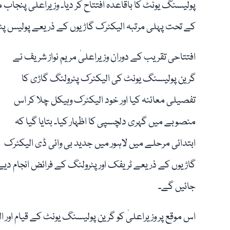
پولیسنگ یونٹ کا باقاعدہ افتتاح کر دیا۔ وزیراعلیٰ پنجاب
کے تحت پہلی مرتبہ الیکٹرک گاڑیوں کے ذریعے پولیس پٹرو
افتتاحی تقریب کے دوران وزیراعلیٰ مریم نواز شریف نے
گرین پولیسنگ یونٹ کی الیکٹرک پٹرولنگ گاڑی کا
تفصیلی معائنہ کیا اور خود الیکٹرک وہیکل چلا کر اس
منصوبے میں گہری دلچسپی کا اظہار کیا۔ بتایا گیا کہ
ابتدائی مرحلے میں لاہور میں جدید بی وائی ڈی الیکٹرک
گاڑیوں کے ذریعے ٹریفک اور پٹرولنگ کے فرائض انجام دیے
جائیں گے۔
اس موقع پر وزیراعلیٰ کو گرین پولیسنگ یونٹ کے قیام ا