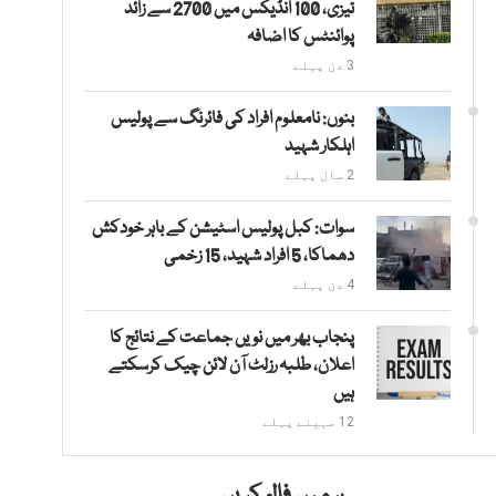
تیزی، 100 انڈیکس میں 2700 سے زائد
پوائنٹس کا اضافہ
3 دن پہلے
بنوں: نامعلوم افراد کی فائرنگ سے پولیس
اہلکار شہید
2 سال پہلے
سوات: کبل پولیس اسٹیشن کے باہر خودکش
دھماکا، 5 افراد شہید، 15 زخمی
4 دن پہلے
پنجاب بھر میں نویں جماعت کے نتائج کا
اعلان، طلبہ رزلٹ آن لائن چیک کرسکتے
ہیں
12 مہینے پہلے
ہمیں فالو کریں