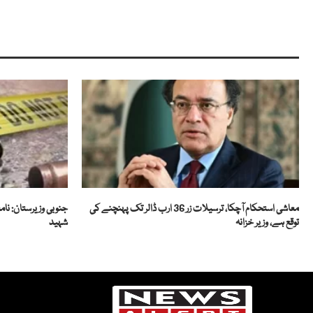
معاشی استحکام آچکا، ترسیلات زر 36 ارب ڈالر تک پہنچنے کی
جنوبی وزیرستان: نام
توقع ہے، وزیر خزانہ
شہید