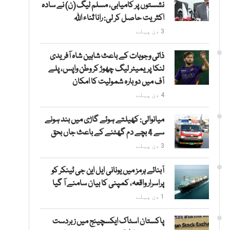
نشستوں پر کامیابی، مسلم لیگ (ن) نے سادہ
اکثریت حاصل کر لی: رانا ثناء اللہ
3 دن پہلے
ذاتی وجوہات کے باعث شاہین شاہ آفریدی
لنکا پریمیئر لیگ چھوڑ کر وطن واپس، پلے
آف میں دوبارہ شمولیت کا امکان
4 دن پہلے
میانوالی: کھیلتے ہوئے گاڑی میں بند ہونے
سے 4 بچے دم گھٹنے کے باعث جاں بحق
3 دن پہلے
آبنائے ہرمز میں یونانی ایل این جی ٹینکر کو
پراسرار واقعہ، کمپنی کا بیان سامنے آ گیا
1 دن پہلے
پاکستان اسٹاک ایکسچینج میں زبردست