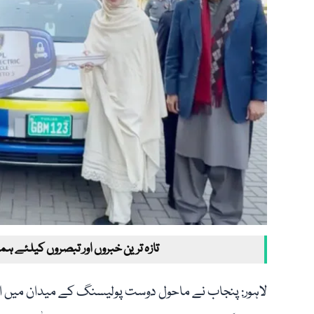
تازہ ترین خبروں اور تبصروں کیلئے ہم
لاہور: پنجاب نے ماحول دوست پولیسنگ کے میدان میں ای