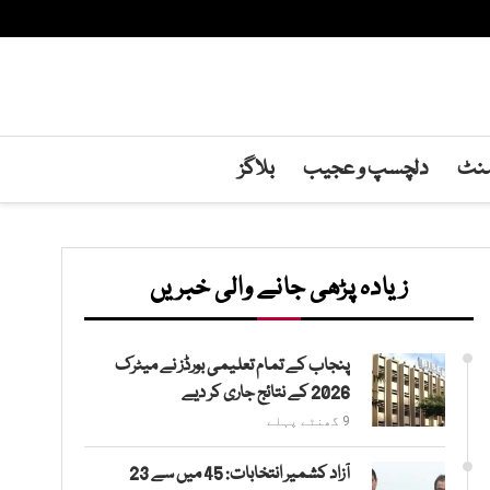
منٹ
دلچسپ و عجیب
بلاگز
زیادہ پڑھی جانے والی خبریں
پنجاب کے تمام تعلیمی بورڈز نے میٹرک
2026 کے نتائج جاری کر دیے
9 گھنٹے پہلے
آزاد کشمیر انتخابات: 45 میں سے 23