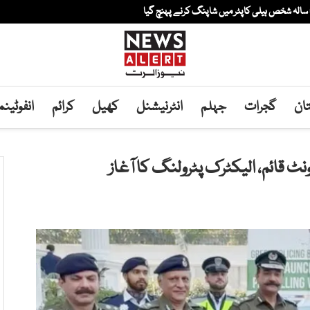
ان
گجرات
جہلم
انٹرنیشنل
کھیل
کرائم
انفوٹین
ٹ قائم، الیکٹرک پٹرولنگ کا آغاز