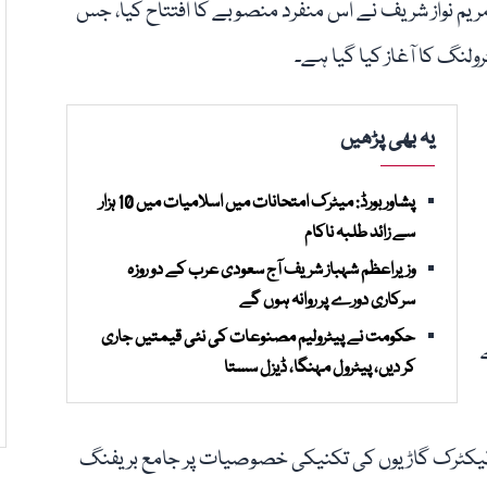
 مریم نواز شریف نے اس منفرد منصوبے کا افتتاح کیا، جس
لنگ کا آغاز کیا گیا ہے۔
یہ بھی پڑھیں
پشاور بورڈ: میٹرک امتحانات میں اسلامیات میں 10 ہزار
سے زائد طلبہ ناکام
وزیراعظم شہباز شریف آج سعودی عرب کے دو روزہ
سرکاری دورے پر روانہ ہوں گے
حکومت نے پیٹرولیم مصنوعات کی نئی قیمتیں جاری
کر دیں، پیٹرول مہنگا، ڈیزل سستا
ور الیکٹرک گاڑیوں کی تکنیکی خصوصیات پر جامع بریفنگ