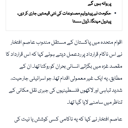
پر روانہ ہوں گے
حکومت نے پیٹرولیم مصنوعات کی نئی قیمتیں جاری کر دیں،
پیٹرول مہنگا، ڈیزل سستا
اقوام متحدہ میں پاکستان کے مستقل مندوب عاصم افتخار
نے اس ناکام قرارداد پر ردعمل دیتے ہوئے کہا کہ اس قرارداد کا
مقصد غزہ میں بگڑتے انسانی بحران کو روکنا تھا۔ ان کے
مطابق، یہ ایک غیر معمولی اقدام تھا، جو اسرائیلی جارحیت،
شدید تباہی اور لاکھوں فلسطینیوں کی جبری نقل مکانی کے
تناظر میں سامنے لایا گیا تھا۔
عاصم افتخار نے کہا کہ یہ ناکامی کسی کوشش یا نیت کی