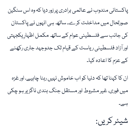
پاکستانی مندوب نے عالمی برادری پر زور دیا کہ وہ اس سنگین
صورتحال میں مداخلت کرے۔ ساتھ ہی انہوں نے پاکستان
کی جانب سے فلسطینی عوام کے ساتھ مکمل اظہارِ یکجہتی
اور آزاد فلسطینی ریاست کے قیام تک جدوجہد جاری رکھنے
کے عزم کا اعادہ کیا۔
ان کا کہنا تھا کہ دنیا کو اب خاموش نہیں رہنا چاہیے، اور غزہ
میں فوری، غیر مشروط اور مستقل جنگ بندی ناگزیر ہو چکی
ہے۔
شیئر کریں: