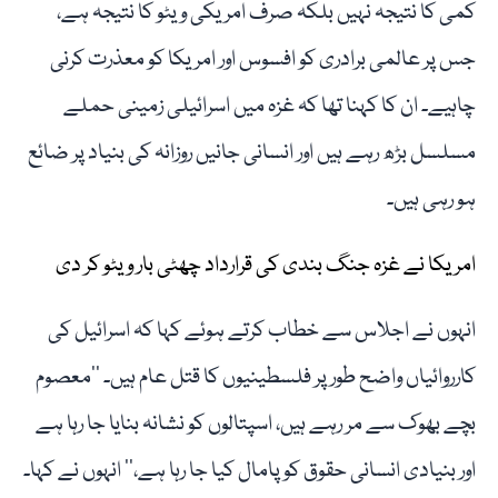
کمی کا نتیجہ نہیں بلکہ صرف امریکی ویٹو کا نتیجہ ہے،
جس پر عالمی برادری کو افسوس اور امریکا کو معذرت کرنی
چاہیے۔ ان کا کہنا تھا کہ غزہ میں اسرائیلی زمینی حملے
مسلسل بڑھ رہے ہیں اور انسانی جانیں روزانہ کی بنیاد پر ضائع
ہو رہی ہیں۔
امریکا نے غزہ جنگ بندی کی قرارداد چھٹی بار ویٹو کر دی
انہوں نے اجلاس سے خطاب کرتے ہوئے کہا کہ اسرائیل کی
کارروائیاں واضح طور پر فلسطینیوں کا قتل عام ہیں۔ ’’معصوم
بچے بھوک سے مر رہے ہیں، اسپتالوں کو نشانہ بنایا جا رہا ہے
اور بنیادی انسانی حقوق کو پامال کیا جا رہا ہے،‘‘ انہوں نے کہا۔