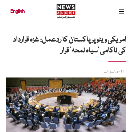
English
امریکی ویٹو پر پاکستان کا ردعمل: غزہ قرارداد
کی ناکامی ’سیاہ لمحہ‘ قرار
11 مہینے پہلے