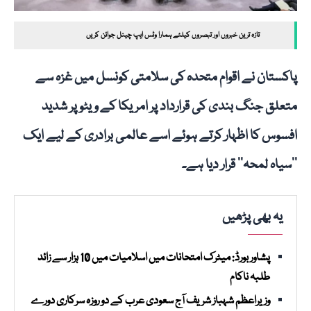
تازہ ترین خبروں اور تبصروں کیلئے ہمارا وٹس ایپ چینل جوائن کریں
پاکستان نے اقوام متحدہ کی سلامتی کونسل میں غزہ سے
متعلق جنگ بندی کی قرارداد پر امریکا کے ویٹو پر شدید
افسوس کا اظہار کرتے ہوئے اسے عالمی برادری کے لیے ایک
’’سیاہ لمحہ‘‘ قرار دیا ہے۔
یہ بھی پڑھیں
پشاور بورڈ: میٹرک امتحانات میں اسلامیات میں 10 ہزار سے زائد
طلبہ ناکام
وزیراعظم شہباز شریف آج سعودی عرب کے دو روزہ سرکاری دورے