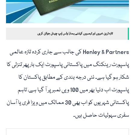
تازہ ترین خبروں اور تبصروں کیلئے ہمارا وٹس ایپ چینل جوائن کریں
Henley & Partners کی جانب سے جاری کردہ تازہ عالمی
پاسپورٹ رینکنگ میں پاکستانی پاسپورٹ ایک بار پھر تنزلی کا
شکار ہو گیا ہے۔ نئی درجہ بندی کے مطابق پاکستان کا
پاسپورٹ اب دنیا بھر میں 100 ویں نمبر پر آ گیا ہے، تاہم
پاکستانی شہریوں کو اب بھی 30 ممالک میں ویزا فری یا آسان
سفری سہولیات حاصل ہیں۔