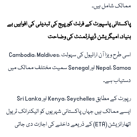
ممالک شامل ہیں۔
پاکستانی پاسپورٹ کے فرنٹ کور پیج کی تبدیلی کی افواہیں بے
بنیاد، امیگریشن ڈیپارٹمنٹ کی وضاحت
اسی طرح ویزا آن ارائیول کی سہولت Cambodia، Maldives،
Nepal، Samoa اور Senegal سمیت مختلف ممالک میں
دستیاب ہے۔
رپورٹ کے مطابق Kenya، Seychelles اور Sri Lanka
ایسے ممالک ہیں جہاں پاکستانی شہریوں کو الیکٹرانک ٹریول
اتھارائزیشن (ETA) کے ذریعے داخلے کی اجازت دی جاتی