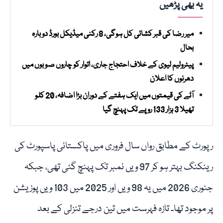
یہ بھی پڑھیں
میر رضا کی قبر کشائی کل ہوگی، 8 رکنی میڈیکل بورڈ دوبارہ
بحال
پیٹرولیم لیوی کے خلاف احتجاج جاری، اتوار کو چاروں صوبوں میں
دھرنوں کا اعلان
آٹے کی قیمتوں میں ایک ہفتے کے دوران بڑا اضافہ، 20 کلو
تھیلا 3 ہزار 133 روپے تک پہنچ گیا
رپورٹ کے مطابق رواں سال فروری میں پاکستانی پاسپورٹ کی
رینکنگ بہتر ہو کر 97 ویں نمبر تک پہنچ گئی تھی، جبکہ
جنوری 2026 میں یہ 98 ویں اور 2025 میں 103 ویں پوزیشن
پر موجود تھا۔ تازہ فہرست میں تین درجے تنزلی کے بعد