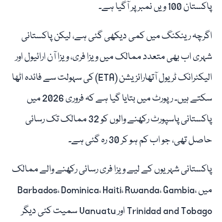
پاکستان 100 ویں نمبر پر آگیا ہے۔
اگرچہ رینکنگ میں کمی دیکھی گئی ہے، لیکن پاکستانی
شہری اب بھی متعدد ممالک میں ویزا فری، ویزا آن ارائیول اور
الیکٹرانک ٹریول آتھارائزیشن (ETA) کی سہولت سے فائدہ اٹھا
سکتے ہیں۔ رپورٹ میں بتایا گیا ہے کہ فروری 2026 میں
پاکستانی پاسپورٹ رکھنے والوں کو 32 ممالک تک رسائی
حاصل تھی، جو اب کم ہو کر 30 رہ گئی ہے۔
پاکستانی شہریوں کے لیے ویزا فری رسائی رکھنے والے ممالک
میں Barbados، Dominica، Haiti، Rwanda، Gambia،
Trinidad and Tobago اور Vanuatu سمیت کئی دیگر