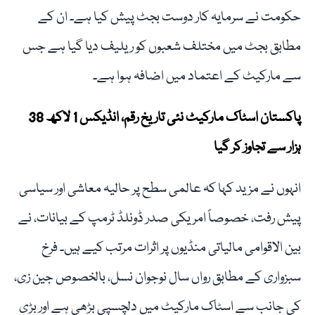
حکومت نے سرمایہ کار دوست بجٹ پیش کیا ہے۔ ان کے
مطابق بجٹ میں مختلف شعبوں کو ریلیف دیا گیا ہے جس
سے مارکیٹ کے اعتماد میں اضافہ ہوا ہے۔
پاکستان اسٹاک مارکیٹ نئی تاریخ رقم، انڈیکس 1 لاکھ 38
ہزار سے تجاوز کر گیا
انہوں نے مزید کہا کہ عالمی سطح پر حالیہ معاشی اور سیاسی
پیش رفت، خصوصاً امریکی صدر ڈونلڈ ٹرمپ کے بیانات، نے
بین الاقوامی مالیاتی منڈیوں پر اثرات مرتب کیے ہیں۔ فرخ
سبزواری کے مطابق رواں سال نوجوان نسل، بالخصوص جین زی،
کی جانب سے اسٹاک مارکیٹ میں دلچسپی بڑھی ہے اور بڑی