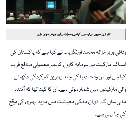
تازہ ترین خبروں اور تبصروں کیلئے ہمارا وٹس ایپ چینل جوائن کریں
وفاقی وزیر خزانہ محمد اورنگزیب نے کہا ہے کہ پاکستان کی
اسٹاک مارکیٹ نے سرمایہ کاروں کو غیر معمولی منافع فراہم
کیا ہے اور اس وقت دنیا کی چند بہترین کارکردگی دکھانے
والی مارکیٹوں میں شمار ہوتی ہے۔ ان کا کہنا تھا کہ آئندہ
مالی سال کے دوران ملکی معیشت میں مزید بہتری کی توقع
کی جا رہی ہے۔