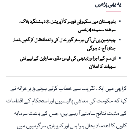
یہ بھی پڑھیں
بلوچستان میں سکیورٹی فورسز کا آپریشن، 3 دہشتگرد ہلاک،
سرغنہ سمیت 4 زخمی
چیئرمین پی ٹی آئی بیرسٹر گوہر خان کی والدہ انتقال کرگئیں، نماز
جنازہ آج ادا ہوگی
ای سم کے اجرا اور تبدیلی کی فیس مقرر، صارفین کے لیے نئی
سہولت کا اعلان
کراچی میں ایک تقریب سے خطاب کرتے ہوئے وزیر خزانہ نے
کہا کہ حکومت کی معاشی پالیسیوں اور استحکام کے اقدامات
کے مثبت نتائج سامنے آ رہے ہیں، جس کے باعث سرمایہ
کاروں کا اعتماد بحال ہوا ہے اور کاروباری سرگرمیوں میں