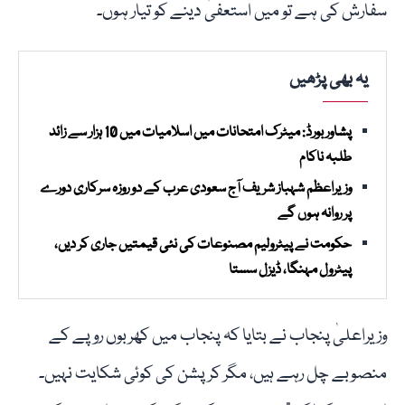
سفارش کی ہے تو میں استعفیٰ دینے کو تیار ہوں۔
یہ بھی پڑھیں
پشاور بورڈ: میٹرک امتحانات میں اسلامیات میں 10 ہزار سے زائد
طلبہ ناکام
وزیراعظم شہباز شریف آج سعودی عرب کے دو روزہ سرکاری دورے
پر روانہ ہوں گے
حکومت نے پیٹرولیم مصنوعات کی نئی قیمتیں جاری کر دیں،
پیٹرول مہنگا، ڈیزل سستا
وزیراعلیٰ پنجاب نے بتایا کہ پنجاب میں کھربوں روپے کے
منصوبے چل رہے ہیں، مگر کرپشن کی کوئی شکایت نہیں۔