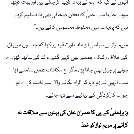
انہوں نے کہا کہ "ہم نے بہت کچھ کرچکے ہیں اور بہت کچھ
ہونے جا رہا ہے، حتیٰ کہ بعض صحافی بھی یہ تسلیم کرتے
ہیں کہ پنجاب میں محفوظ محسوس کرتے ہیں۔”
مریم نواز نے سیاسی الزامات اور تنقید پر کہا کہ جلسوں میں ان
کے خلاف رکیک جملے بھی کہے گئے، والد کے ساتھ کھڑے
ہونے پر جیل بھی جانا پڑا، مگر آج مکافات عمل سامنے آیا
ہے۔ انہوں نے زور دیا کہ الزام لگانے والا اسے ثابت کرے اور
جواب کارکردگی کے بیانیے سے دیا جائے۔
وزیراعلیٰ کے پی کا عمران خان کی بہنوں سے ملاقات نہ
کرانے پر مریم نواز کو خط