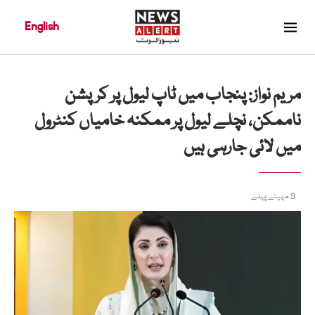
English
مریم نواز: پنجاب میں ٹاپ لیول پر کرپشن
ناممکن، نچلے لیول پر ممکنہ خامیاں کنٹرول
میں لائی جارہی ہیں
9 مہینے پہلے