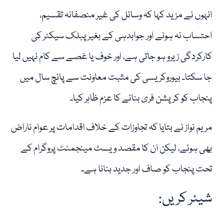
انہوں نے مزید کہا کہ وسائل کی غیر منصفانہ تقسیم،
احتساب نہ ہونے اور جوابدہی کے بغیر پبلک سیکٹر کی
کارکردگی زیرو ہو جاتی ہے، اور خوف یا غصے سے کام نہیں لیا
جا سکتا۔ بیوروکریسی کی مثبت معاونت سے پانچ سال میں
پنجاب کو کرپشن فری بنانے کا عزم ظاہر کیا۔
مریم نواز نے بتایا کہ تجاوزات کے خلاف اقدامات پر عوام ناراض
بھی ہوئے، لیکن ان کا مقصد ویسٹ مینجمنٹ پروگرام کے
تحت پنجاب کو صاف اور جدید بنانا ہے۔
شیئر کریں: