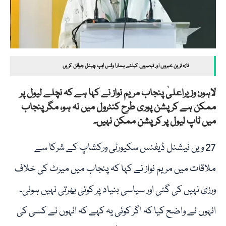
تازہ ترین خبروں اور تبصروں کیلئے ہمارا وٹس ایپ چینل جوائن کریں
لاہور: وزیراعلیٰ پنجاب مریم نواز نے کہا ہے کہ نچلے لیول پر
ممکن ہے کرپشن پوری طرح کنٹرول میں نہ ہو، مگر پنجاب
میں ٹاپ لیول پر کرپشن ممکن نہیں۔
27 ویں نیشنل ڈیفنس سکیورٹی ورکشاپ کے شرکا سے
ملاقات میں مریم نواز نے کہا کہ پنجاب میں میرٹ کی خلاف
ورزی نہیں کی گئی اور سیاسی بنیاد پر کوئی بھرتی نہیں ہوئی۔
انہوں نے واضح کیا کہ اگر کوئی یہ کہے کہ انہوں نے کسی کی