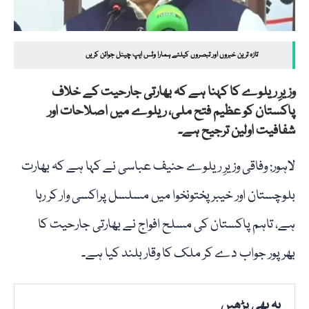
تازہ ترین خبروں اور تبصروں کیلئے ہمارا وٹس ایپ چینل جوائن کریں
وزیرِ ریلوے کا کہنا ہے کہ بھارتی جارحیت کے خلاف
پاکستان کو عظیم فتح ملی، ریلوے میں اصلاحات اور
شفافیت اولین ترجیح ہے۔
لاہور: وفاقی وزیرِ ریلوے حنیف عباسی نے کہا ہے کہ بھارت
بلوچستان اور خیبرپختونخوا میں مسلسل پراکسی وار کر رہا
ہے، تاہم پاکستان کی مسلح افواج نے بھارتی جارحیت کا
بھرپور جواب دے کر ملک کا وقار بلند کیا ہے۔
یہ بھی پڑھیں