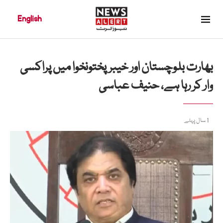
English
بھارت بلوچستان اور خیبرپختونخوا میں پراکسی
وار کر رہا ہے، حنیف عباسی
1 سال پہلے