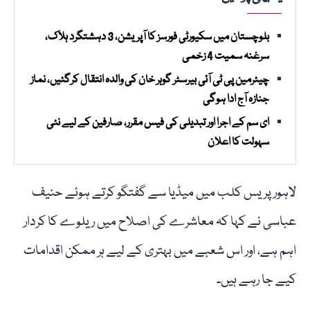
بلوچستان میں سکیورٹی فورسز کا آپریشن، 3 دہشتگرد ہلاک،
سرغنہ سمیت 4 زخمی
چیئرمین پی ٹی آئی بیرسٹر گوہر خان کی والدہ انتقال کرگئیں، نماز
جنازہ آج ادا ہوگی
ای سم کے اجرا اور تبدیلی کی فیس مقرر، صارفین کے لیے نئی
سہولت کا اعلان
لاہور پریس کلب میں میڈیا سے گفتگو کرتے ہوئے حنیف
عباسی نے کہا کہ معاشرے کی اصلاح میں ریلوے کا کردار
اہم ہے، اور اس شعبے میں بہتری کے لیے ہر ممکن اقدامات
کیے جا رہے ہیں۔