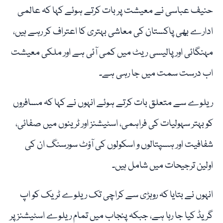
حنیف عباسی نے معیشت پر بات کرتے ہوئے کہا کہ عالمی
ادارے بھی پاکستان کی معاشی بہتری کا اعتراف کر رہے ہیں،
مہنگائی اور پالیسی ریٹ میں کمی آئی ہے اور ملکی معیشت
اب درست سمت میں جا رہی ہے۔
ریلوے سے متعلق بات کرتے ہوئے انہوں نے کہا کہ مسافروں
کو بہتر سہولیات کی فراہمی، اسٹیشنز اور ٹرینوں میں صفائی،
شفافیت اور ہسپتالوں و اسکولوں کی آؤٹ سورسنگ ان کی
اولین ترجیحات میں شامل ہیں۔
انہوں نے بتایا کہ روہڑی سے کراچی تک ریلوے ٹریک کو اپ
گریڈ کیا جا رہا ہے، جبکہ پنجاب میں تمام ریلوے اسٹیشنز پر