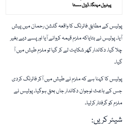
پیٹرول مہنگا، ڈیزل سستا
پولیس کے مطابق فائرنگ کا واقعہ گلشن رحمان میں پیش
آیا۔ پولیس نے بتایاکہ ملزم قیمہ کروانے آیا اور پسے دیے بغیر
چلا گیا، دکاندار گھر شکایت لے کر گیا تو ملزم طیش میں آ
گیا۔
پولیس کا کہنا ہے کہ ملزم نے طیش میں آکر فائرنگ کردی
جس کے باعث نوجوان دکاندار جاں بحق ہوگیا۔ پولیس نے
ملزم کو گرفتار کرلیا۔
شیئر کریں: