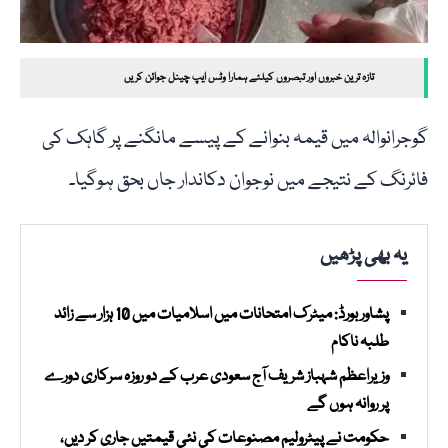
تازہ ترین خبروں اور تبصروں کیلئے ہمارا وٹس ایپ چینل جوائن کریں
گوجرانوالہ میں قیمہ بنوانے کے پیسے مانگنے پر گاہک کی
فائرنگ کے نتیجے میں نوجوان دکاندار جاں بحق ہوگیا۔
یہ بھی پڑھیں
پشاور بورڈ: میٹرک امتحانات میں اسلامیات میں 10 ہزار سے زائد
طلبہ ناکام
وزیراعظم شہباز شریف آج سعودی عرب کے دو روزہ سرکاری دورے
پر روانہ ہوں گے
حکومت نے پیٹرولیم مصنوعات کی نئی قیمتیں جاری کر دیں،