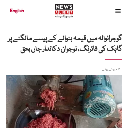
English
گوجرانوالہ میں قیمہ بنوانے کے پیسے مانگنے پر
گاہک کی فائرنگ، نوجوان دکاندار جاں بحق
2 مہینے پہلے