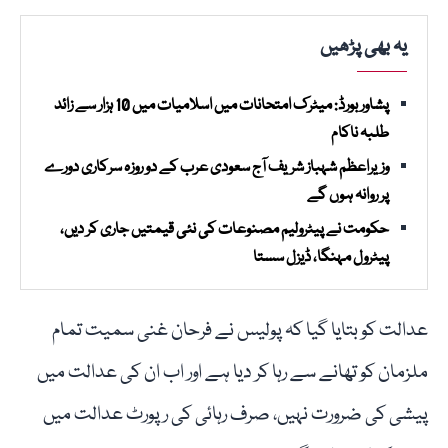
یہ بھی پڑھیں
پشاور بورڈ: میٹرک امتحانات میں اسلامیات میں 10 ہزار سے زائد
طلبہ ناکام
وزیراعظم شہباز شریف آج سعودی عرب کے دو روزہ سرکاری دورے
پر روانہ ہوں گے
حکومت نے پیٹرولیم مصنوعات کی نئی قیمتیں جاری کر دیں،
پیٹرول مہنگا، ڈیزل سستا
عدالت کو بتایا گیا کہ پولیس نے فرحان غنی سمیت تمام
ملزمان کو تھانے سے رہا کر دیا ہے اور اب ان کی عدالت میں
پیشی کی ضرورت نہیں، صرف رہائی کی رپورٹ عدالت میں