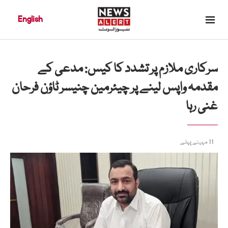
English
سرکاری ملازم پر تشدد کا کیس: مدعی کے
مقدمہ واپس لینے پر چیئرمین چنیسر ٹاؤن فرحان
غنی رہا
11 مہینے پہلے