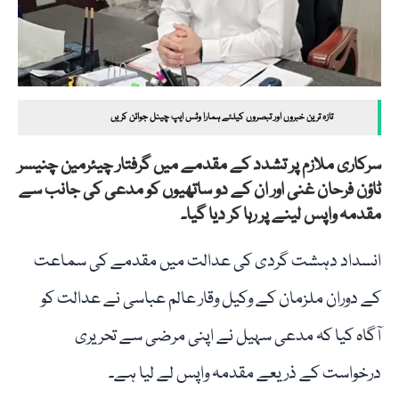
تازہ ترین خبروں اور تبصروں کیلئے ہمارا وٹس ایپ چینل جوائن کریں
سرکاری ملازم پر تشدد کے مقدمے میں گرفتار چیئرمین چنیسر
ٹاؤن فرحان غنی اور ان کے دو ساتھیوں کو مدعی کی جانب سے
مقدمہ واپس لینے پر رہا کر دیا گیا۔
انسداد دہشت گردی کی عدالت میں مقدمے کی سماعت
کے دوران ملزمان کے وکیل وقار عالم عباسی نے عدالت کو
آگاہ کیا کہ مدعی سہیل نے اپنی مرضی سے تحریری
درخواست کے ذریعے مقدمہ واپس لے لیا ہے۔