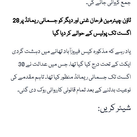
جمع کروائی جائے گی۔
ٹاؤن چیئرمین فرحان غنی اور دیگر کو جسمانی ریمانڈ پر 28
اگست تک پولیس کے حوالے کر دیا گیا
یاد رہے کہ مذکورہ کیس فیروزآباد تھانے میں دہشت گردی
ایکٹ کے تحت درج کیا گیا تھا، جس میں عدالت نے 30
اگست تک جسمانی ریمانڈ منظور کیا تھا۔ تاہم مقدمے کی
نوعیت بدلنے کے بعد تمام قانونی کارروائی روک دی گئی۔
شیئر کریں: