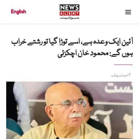
English
آئین ایک وعدہ ہے، اسے توڑا گیا تو رشتے خراب
ہوں گے: محمود خان اچکزئی
7 مہینے پہلے