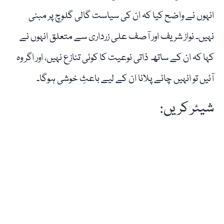
انہوں نے واضح کیا کہ ان کی سیاست گالی گلوچ پر مبنی
نہیں۔ نواز شریف اور آصف علی زرداری سے متعلق انہوں نے
کہا کہ ان کے ساتھ ذاتی نوعیت کا کوئی تنازع نہیں، اور اگر وہ
آئیں تو انہیں چائے پلانا ان کے لیے باعثِ خوشی ہوگا۔
شیئر کریں: