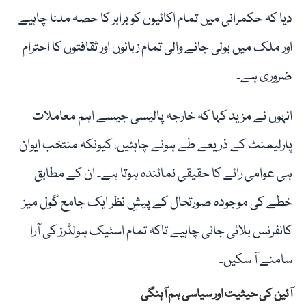
دیا کہ حکمرانی میں تمام اکائیوں کو برابر کا حصہ ملنا چاہیے
اور ملک میں بولی جانے والی تمام زبانوں اور ثقافتوں کا احترام
ضروری ہے۔
انہوں نے مزید کہا کہ خارجہ پالیسی جیسے اہم معاملات
پارلیمنٹ کے ذریعے طے ہونے چاہئیں، کیونکہ منتخب ایوان
ہی عوامی رائے کا حقیقی نمائندہ ہوتا ہے۔ ان کے مطابق
خطے کی موجودہ صورتحال کے پیشِ نظر ایک جامع گول میز
کانفرنس بلائی جانی چاہیے تاکہ تمام اسٹیک ہولڈرز کی آرا
سامنے آ سکیں۔
آئین کی حیثیت اور سیاسی ہم آہنگی