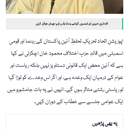
تازہ ترین خبروں اور تبصروں کیلئے ہمارا وٹس ایپ چینل جوائن کریں
اپوزیشن اتحاد تحریکِ تحفظِ آئین پاکستان کے رہنما اور قومی
اسمبلی میں قائدِ حزبِ اختلاف محمود خان اچکزئی نے کہا
ہے کہ آئین محض ایک قانونی دستاویز نہیں بلکہ ریاست اور
عوام کے درمیان ایک وعدہ ہے، اور اگر اس وعدے کو توڑا گیا
تو ریاستی رشتے متاثر ہوں گے۔ انہوں نے یہ بات جامشورو میں
ایک عوامی جلسے سے خطاب کے دوران کہی۔
یہ بھی پڑھیں