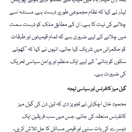
بعد ازاں حیدرآباد میں میڈیا سے گفتگو کرتے ہوئے اپوزیشن
لیڈر نے کہا کہ نظام مجموعی طور پر درست ہے، مسئلہ اسے
چلانے کی نیت کا ہے۔ ان کے مطابق ملک کو درست سمت
میں چلانے کے لیے ضروری ہے کہ تمام قومیتوں اور طبقات
کو حکمرانی میں شریک کیا جائے۔ انہوں نے کہا کہ “کھوٹے
سکوں کو ہٹانے” کے لیے ایک منظم اور پرامن سیاسی تحریک
کی ضرورت ہے۔
گول میز کانفرنس اور سیاسی لہجہ
محمود خان اچکزئی نے تجویز دی کہ تین دن کی گول میز
کانفرنس منعقد کی جائے، جس میں سب فریقین ایک
دوسرے کی بات سنیں اور قومی مسائل کا حل تلاش کریں۔