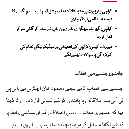
کراچی ایئرپورٹ پر جدید فلائٹ انفارمیشن ڈسپلے سسٹم لگانے کا
فیصلہ، عالمی ٹینڈر جاری
کراچی: گھریلو جھگڑے کے دوران باپ نے بیٹے کو گولی مار کر
قتل کر دیا
میر رضا کیس: کراچی کے تفتیشی اور میڈیکو لیگل نظام کی
کارکردگی پر سوالات اٹھنے لگے
جامشورو جلسے میں خطاب
جلسے سے خطاب کرتے ہوئے محمود خان اچکزئی نے بانی پی
ٹی آئی سے ملاقاتوں پر پابندی کو غیرانسانی قرار دیا۔ ان کا کہنا
تھا کہ جمہوری معاشرے میں اختلافِ رائے اور سیاسی روابط پر
قدغن لگانا مسائل کو مزید پیچیدہ بنا دیتا ہے۔ انہوں نے زور