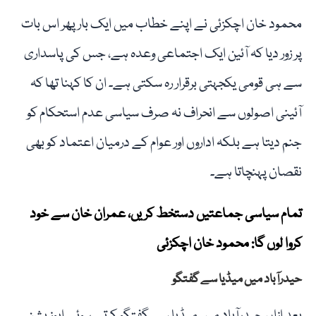
محمود خان اچکزئی نے اپنے خطاب میں ایک بار پھر اس بات
پر زور دیا کہ آئین ایک اجتماعی وعدہ ہے، جس کی پاسداری
سے ہی قومی یکجہتی برقرار رہ سکتی ہے۔ ان کا کہنا تھا کہ
آئینی اصولوں سے انحراف نہ صرف سیاسی عدم استحکام کو
جنم دیتا ہے بلکہ اداروں اور عوام کے درمیان اعتماد کو بھی
نقصان پہنچاتا ہے۔
تمام سیاسی جماعتیں دستخط کریں، عمران خان سے خود
کروا لوں گا: محمود خان اچکزئی
حیدرآباد میں میڈیا سے گفتگو