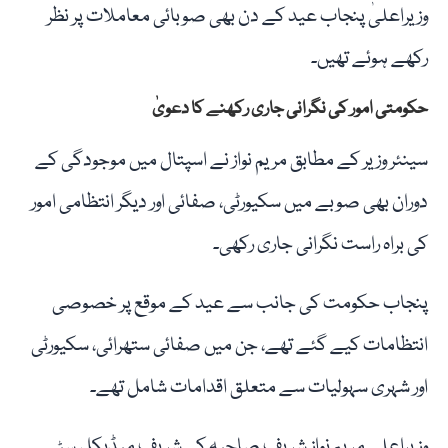
وزیراعلیٰ پنجاب عید کے دن بھی صوبائی معاملات پر نظر
رکھے ہوئے تھیں۔
حکومتی امور کی نگرانی جاری رکھنے کا دعویٰ
سینئر وزیر کے مطابق مریم نواز نے اسپتال میں موجودگی کے
دوران بھی صوبے میں سکیورٹی، صفائی اور دیگر انتظامی امور
کی براہ راست نگرانی جاری رکھی۔
پنجاب حکومت کی جانب سے عید کے موقع پر خصوصی
انتظامات کیے گئے تھے، جن میں صفائی ستھرائی، سکیورٹی
اور شہری سہولیات سے متعلق اقدامات شامل تھے۔
وزیراعلی مریم نواز شریف صاحبہ کی شریف میڈیکل سٹی