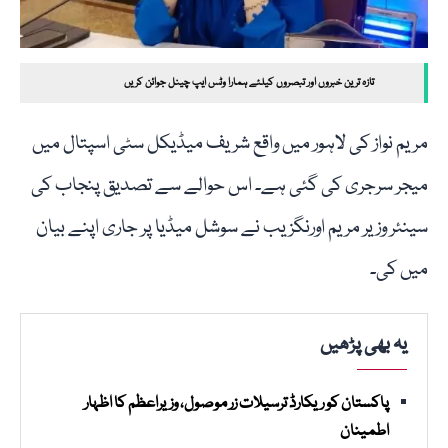
تازہ ترین خبروں اور تبصروں کیلئے ہمارا وٹس ایپ چینل جوائن کریں
مریم نواز کی لاہور میں واقع شریف میڈیکل سٹی اسپتال میں
میجر سرجری کی گئی ہے۔ اس حوالے سے تصدیق پنجاب کی
سینئر وزیر مریم اورنگزیب نے سوشل میڈیا پر جاری اپنے بیان
میں کی۔
یہ بھی پڑھیں
پاکستان کو ریکارڈ ترسیلات زر موصول، وزیراعظم کا اظہار
اطمینان