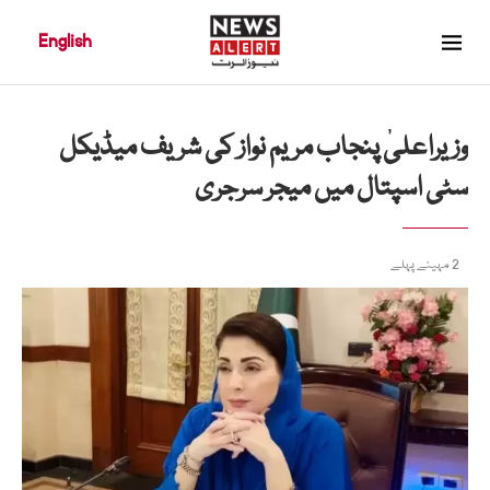
English
وزیراعلیٰ پنجاب مریم نواز کی شریف میڈیکل
سٹی اسپتال میں میجر سرجری
2 مہینے پہلے