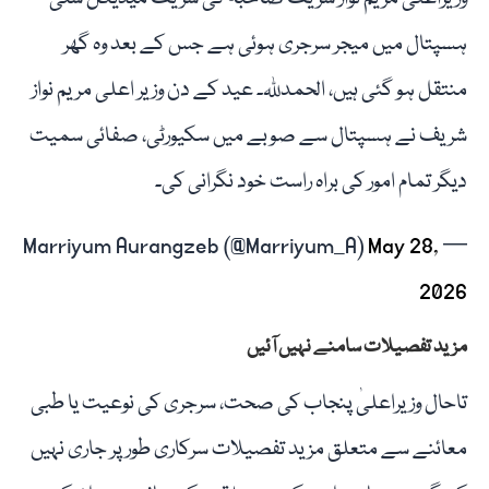
ہسپتال میں میجر سرجری ہوئی ہے جس کے بعد وہ گھر
منتقل ہو گئی ہیں، الحمدللہ۔ عید کے دن وزیر اعلی مریم نواز
شریف نے ہسپتال سے صوبے میں سکیورٹی، صفائی سمیت
دیگر تمام امور کی براہ راست خود نگرانی کی۔
May 28,
— Marriyum Aurangzeb (@Marriyum_A)
2026
مزید تفصیلات سامنے نہیں آئیں
تاحال وزیراعلیٰ پنجاب کی صحت، سرجری کی نوعیت یا طبی
معائنے سے متعلق مزید تفصیلات سرکاری طور پر جاری نہیں