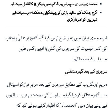
محمد زبیر نے ای اسپورٹس ورلڈ کپ میں ٹیکن 8 کا ٹائٹل جیت لیا
گرج چمک کے ساتھ بارش کی پیشگوئی، محکمہ موسمیات نے
شہریوں کو خبردار کردیا
تاہم جاری بیان میں یہ واضح نہیں کیا گیا کہ وزیراعلیٰ پنجاب
کی کس نوعیت کی سرجری کی گئی یا انہیں کس طبی
مسئلے کا سامنا تھا۔
سرجری کے بعد گھر منتقلی
مریم اورنگزیب کے مطابق سرجری کے بعد مریم نواز کو اسپتال
سے گھر منتقل کر دیا گیا ہے اور ان کی صحت بہتر ہے۔ انہوں
نے اپنے بیان میں “الحمدللہ” کا اظہار کرتے ہوئے کہا کہ