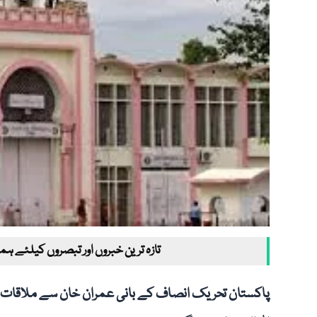
تازہ ترین خبروں اور تبصروں کیلئے ہم
پاکستان تحریک انصاف کے بانی عمران خان سے ملاقات ک