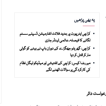
یہ بھی پڑھیں
کراچی ایئرپورٹ پر جدید فلائٹ انفارمیشن ڈسپلے سسٹم
لگانے کا فیصلہ، عالمی ٹینڈر جاری
کراچی: گھریلو جھگڑے کے دوران باپ نے بیٹے کو گولی
مار کر قتل کر دیا
میر رضا کیس: کراچی کے تفتیشی اور میڈیکو لیگل نظام
کی کارکردگی پر سوالات اٹھنے لگے
خواست دائر