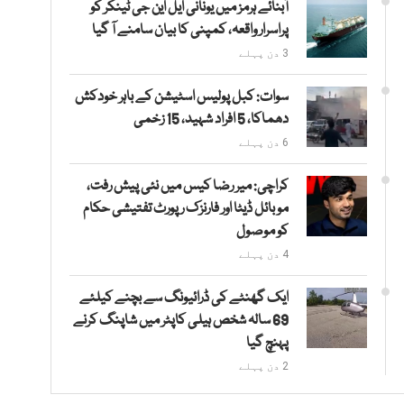
آبنائے ہرمز میں یونانی ایل این جی ٹینکر کو
پراسرار واقعہ، کمپنی کا بیان سامنے آ گیا
3 دن پہلے
سوات: کبل پولیس اسٹیشن کے باہر خودکش
دھماکا، 5 افراد شہید، 15 زخمی
6 دن پہلے
کراچی: میر رضا کیس میں نئی پیش رفت،
موبائل ڈیٹا اور فارنزک رپورٹ تفتیشی حکام
کو موصول
4 دن پہلے
ایک گھنٹے کی ڈرائیونگ سے بچنے کیلئے
69 سالہ شخص ہیلی کاپٹر میں شاپنگ کرنے
پہنچ گیا
2 دن پہلے