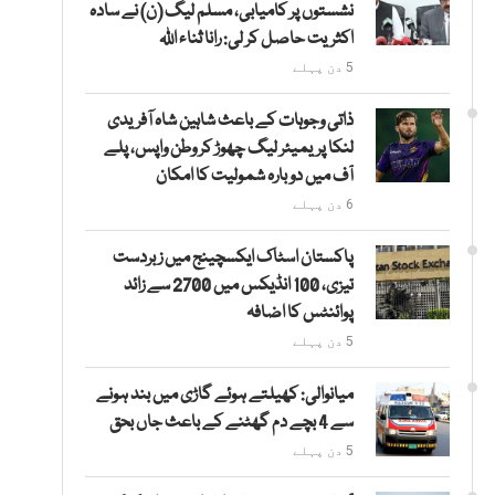
نشستوں پر کامیابی، مسلم لیگ (ن) نے سادہ
اکثریت حاصل کر لی: رانا ثناء اللہ
5 دن پہلے
ذاتی وجوہات کے باعث شاہین شاہ آفریدی
لنکا پریمیئر لیگ چھوڑ کر وطن واپس، پلے
آف میں دوبارہ شمولیت کا امکان
6 دن پہلے
پاکستان اسٹاک ایکسچینج میں زبردست
تیزی، 100 انڈیکس میں 2700 سے زائد
پوائنٹس کا اضافہ
5 دن پہلے
میانوالی: کھیلتے ہوئے گاڑی میں بند ہونے
سے 4 بچے دم گھٹنے کے باعث جاں بحق
5 دن پہلے