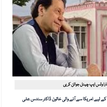
ارا وٹس ایپ چینل جوائن کریں
ے لیے امریکا سے آنے والی خاتون ڈاکٹر سندس علی