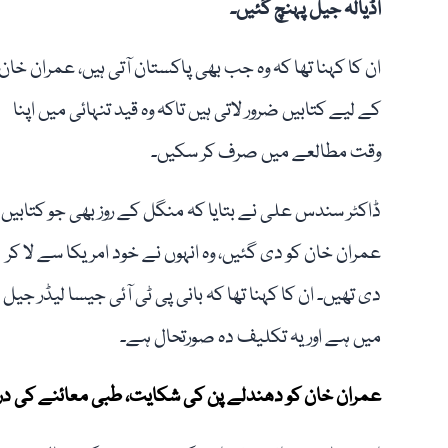
اڈیالہ جیل پہنچ گئیں۔
ان کا کہنا تھا کہ وہ جب بھی پاکستان آتی ہیں، عمران خان
کے لیے کتابیں ضرور لاتی ہیں تاکہ وہ قید تنہائی میں اپنا
وقت مطالعے میں صرف کر سکیں۔
ڈاکٹر سندس علی نے بتایا کہ منگل کے روز بھی جو کتابیں
عمران خان کو دی گئیں، وہ انہوں نے خود امریکا سے لا کر
دی تھیں۔ ان کا کہنا تھا کہ بانی پی ٹی آئی جیسا لیڈر جیل
میں ہے اور یہ تکلیف دہ صورتحال ہے۔
عمران خان کو دھندلے پن کی شکایت، طبی معائنے کی در