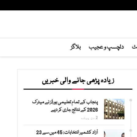
نٹ
دلچسپ و عجیب
بلاگز
زیادہ پڑھی جانے والی خبریں
پنجاب کے تمام تعلیمی بورڈز نے میٹرک
2026 کے نتائج جاری کر دیے
2 دن پہلے
آزاد کشمیر انتخابات: 45 میں سے 23