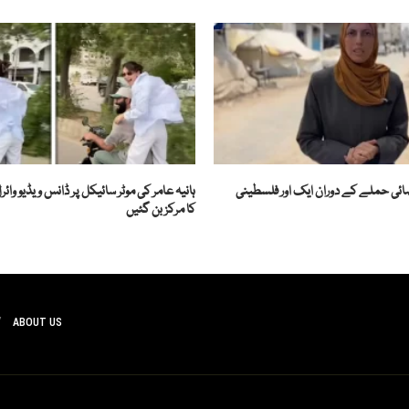
ضائی حملے کے دوران ایک اور فلسطینی
ہانیہ عامر کی موٹر سائیکل پر ڈانس ویڈیو وائ
کا مرکز بن گئیں
ABOUT US