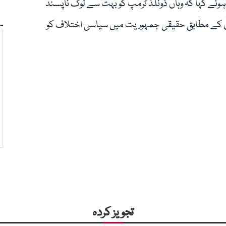
وئے کہا کہ وہاں ڈونلڈ ٹرمپ کو بہت سے لوگ ناپسند
۔ ان کے مطابق حقیقی جمہوریت میں سیاسی اختلاف کو
تجویز کردہ