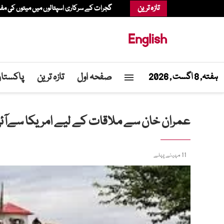
تازہ ترین
گجرات کے سرکاری اسپتالوں میں میتوں کی م
English
صفحہ اول
تازہ ترین
پاکستا
ہفتہ, 8 اگست , 2026
عمران خان سے ملاقات کے لیے امریکا سےآئی 
11 مہینے پہلے