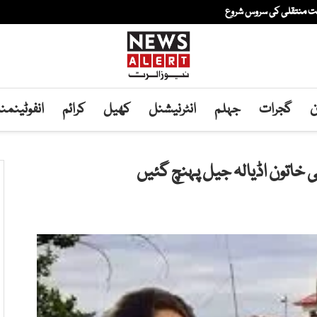
فت منتقلی کی سروس شروع
ن
گجرات
جہلم
انٹرنیشنل
کھیل
کرائم
انفوٹینم
خاتون اڈیالہ جیل پہنچ گئیں