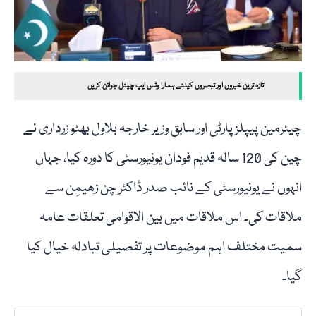
تازہ ترین خبروں اور تبصروں کیلئے ہمارا وٹس ایپ چینل جوائن کریں
چیئرمین پیپلز پارٹی اور سابق وزیر خارجہ بلاول بھٹو زرداری نے
چین کی 120 سالہ قدیم فودان یونیورسٹی کا دورہ کیا، جہاں
انہوں نے یونیورسٹی کے نائب صدر ڈاکٹر چن زھیمِن سے
ملاقات کی۔ اس ملاقات میں بین الاقوامی تعلقات عامہ
سمیت مختلف اہم موضوعات پر تفصیلی تبادلہ خیال کیا
گیا۔