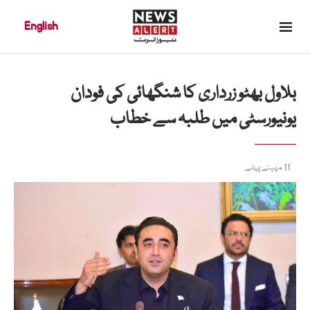
English
بلاول بھٹو زرداری کا شنگھائی کی فودان
یونیورسٹی میں طلبہ سے خطاب
11 مہینے پہلے