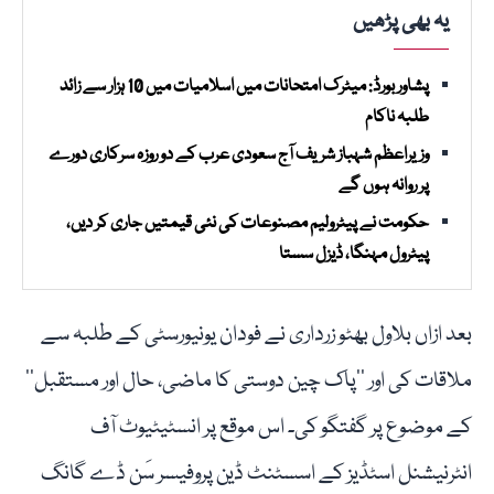
یہ بھی پڑھیں
پشاور بورڈ: میٹرک امتحانات میں اسلامیات میں 10 ہزار سے زائد
طلبہ ناکام
وزیراعظم شہباز شریف آج سعودی عرب کے دو روزہ سرکاری دورے
پر روانہ ہوں گے
حکومت نے پیٹرولیم مصنوعات کی نئی قیمتیں جاری کر دیں،
پیٹرول مہنگا، ڈیزل سستا
بعد ازاں بلاول بھٹو زرداری نے فودان یونیورسٹی کے طلبہ سے
ملاقات کی اور ’’پاک چین دوستی کا ماضی، حال اور مستقبل‘‘
کے موضوع پر گفتگو کی۔ اس موقع پر انسٹیٹیوٹ آف
انٹرنیشنل اسٹڈیز کے اسسٹنٹ ڈین پروفیسر سَن ڈے گانگ