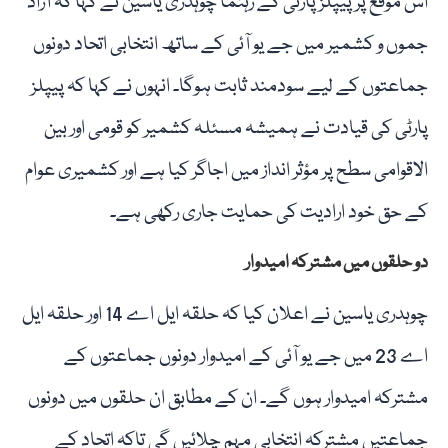
اس موقع پر پیپلز پارٹی کے رہنما چوہدری یاسین نے کہا کہ آزاد
جموں و کشمیر میں جے یو آئی کے ساتھ انتخابی اتحاد دونوں
جماعتوں کے لیے سودمند ثابت ہوگا۔ انہوں نے کہا کہ پیپلز
پارٹی کی قیادت نے ہمیشہ مسئلہ کشمیر کو قومی اور بین
الاقوامی سطح پر مؤثر انداز میں اجاگر کیا ہے اور کشمیری عوام
کے حق خود ارادیت کی حمایت جاری رکھی ہے۔
دو حلقوں میں مشترکہ امیدوار
چوہدری یاسین نے اعلان کیا کہ حلقہ ایل اے 14 اور حلقہ ایل
اے 23 میں جے یو آئی کے امیدوار دونوں جماعتوں کے
مشترکہ امیدوار ہوں گے۔ ان کے مطابق ان حلقوں میں دونوں
جماعتیں مشترکہ انتخابی مہم چلائیں گی تاکہ اتحاد کے