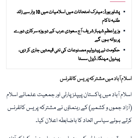
پشاور بورڈ: میٹرک امتحانات میں اسلامیات میں 10 ہزار سے زائد
طلبہ ناکام
وزیراعظم شہباز شریف آج سعودی عرب کے دو روزہ سرکاری دورے
پر روانہ ہوں گے
حکومت نے پیٹرولیم مصنوعات کی نئی قیمتیں جاری کر دیں،
پیٹرول مہنگا، ڈیزل سستا
اسلام آباد میں مشترکہ پریس کانفرنس
اسلام آباد میں پاکستان پیپلز پارٹی اور جمعیت علمائے اسلام
(آزاد جموں و کشمیر) کے رہنماؤں نے مشترکہ پریس کانفرنس
کرتے ہوئے سیاسی اتحاد کا باضابطہ اعلان کیا۔