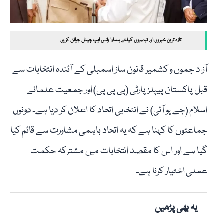
تازہ ترین خبروں اور تبصروں کیلئے ہمارا وٹس ایپ چینل جوائن کریں
آزاد جموں و کشمیر قانون ساز اسمبلی کے آئندہ انتخابات سے
قبل پاکستان پیپلز پارٹی (پی پی پی) اور جمعیت علمائے
اسلام (جے یو آئی) نے انتخابی اتحاد کا اعلان کر دیا ہے۔ دونوں
جماعتوں کا کہنا ہے کہ یہ اتحاد باہمی مشاورت سے قائم کیا
گیا ہے اور اس کا مقصد انتخابات میں مشترکہ حکمت
عملی اختیار کرنا ہے۔
یہ بھی پڑھیں