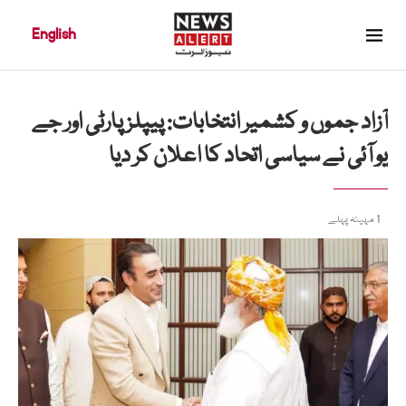
English
آزاد جموں و کشمیر انتخابات: پیپلز پارٹی اور جے
یو آئی نے سیاسی اتحاد کا اعلان کر دیا
1 مہینہ پہلے