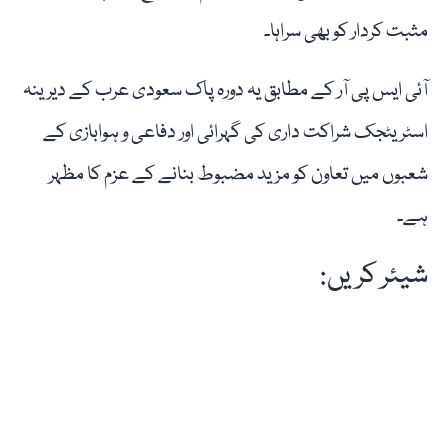
مثبت کردار کو بھی سراہا۔
آئی ایس پی آر کے مطابق یہ دورہ پاک سعودی عرب کے دیرینہ
اسٹریٹجک شراکت داری کی گہرائی اور دفاعی و ہوابازی کے
شعبوں میں تعاون کو مزید مضبوط بنانے کے عزم کا مظہر
ہے۔
شیئر کریں: