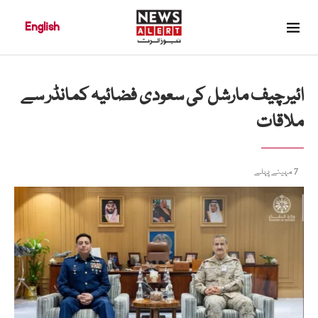
English
ائیرچیف مارشل کی سعودی فضائیہ کمانڈر سے
ملاقات
7 مہینے پہلے