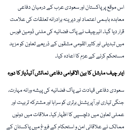
اس موقع پر پاکستان اور سعودی عرب کے درمیان دفاعی
معاہدہ باہمی اعتماد اور دیرینہ برادرانہ تعلقات کی علامت
قرار دیا گیا۔ ائیرچیف نے پاک فضائیہ کی ملٹی ڈومین فورس
میں تبدیلی اور کثیر القومی مشقوں کے ذریعے تعاون کو مزید
مستحکم کرنے کے عزم کا اعادہ کیا۔
ایئر چیف مارشل کا بین الاقوامی دفاعی نمائش آئیڈیاز کا دورہ
سعودی دفاعی قیادت نے پاک فضائیہ کی پیشہ ورانہ مہارت،
جنگی تیاری اور آپریشنل برتری کو سراہا اور مشترکہ تربیت اور
عملی تعاون میں دلچسپی کا اظہار کیا۔ ملاقات میں دونوں
ممالک نے علاقائی امن و استحکام کے فروغ میں پاکستان کے