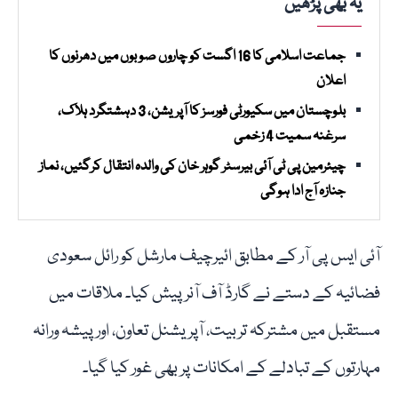
یہ بھی پڑھیں
جماعت اسلامی کا 16 اگست کو چاروں صوبوں میں دھرنوں کا
اعلان
بلوچستان میں سکیورٹی فورسز کا آپریشن، 3 دہشتگرد ہلاک،
سرغنہ سمیت 4 زخمی
چیئرمین پی ٹی آئی بیرسٹر گوہر خان کی والدہ انتقال کرگئیں، نماز
جنازہ آج ادا ہوگی
آئی ایس پی آر کے مطابق ائیرچیف مارشل کو رائل سعودی
فضائیہ کے دستے نے گارڈ آف آنر پیش کیا۔ ملاقات میں
مستقبل میں مشترکہ تربیت، آپریشنل تعاون، اور پیشہ ورانہ
مہارتوں کے تبادلے کے امکانات پر بھی غور کیا گیا۔