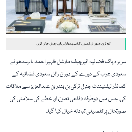
تازہ ترین خبروں اور تبصروں کیلئے ہمارا وٹس ایپ چینل جوائن کریں
سربراہ پاک فضائیہ ائیرچیف مارشل ظہیر احمد بابرسدھو نے
سعودی عرب کے دورے کے دوران رائل سعودی فضائیہ کے
کمانڈر لیفٹیننٹ جنرل ترکی بن بندر بن عبدالعزیز سے ملاقات
کی، جس میں دوطرفہ دفاعی تعاون اور خطے کی سلامتی کی
صورتحال پر تفصیلی تبادلہ خیال کیا گیا۔