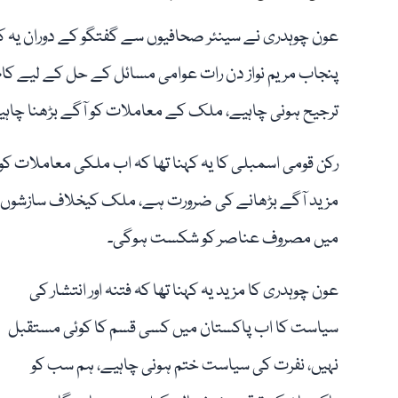
عون چوہدری نے سینئر صحافیوں سے گفتگو کے دوران یہ کہا 
پنجاب مریم نواز دن رات عوامی مسائل کے حل کے لیے کا
ترجیح ہونی چاہیے، ملک کے معاملات کو آگے بڑھنا چاہی
رکن قومی اسمبلی کا یہ کہنا تھا کہ اب ملکی معاملات کو
مزید آگے بڑھانے کی ضرورت ہے، ملک کیخلاف سازشوں
میں مصروف عناصر کو شکست ہوگی۔
عون چوہدری کا مزید یہ کہنا تھا کہ فتنہ اور انتشار کی
سیاست کا اب پاکستان میں کسی قسم کا کوئی مستقبل
نہیں، نفرت کی سیاست ختم ہونی چاہیے، ہم سب کو