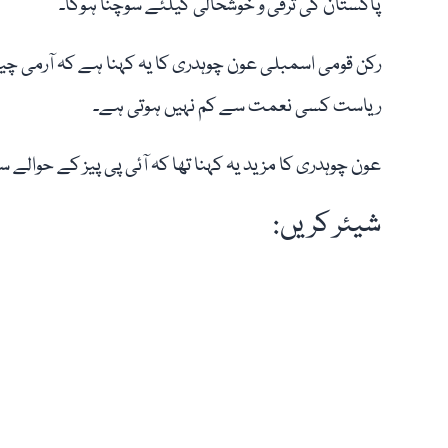
پاکستان کی ترقی و خوشحالی کیلئے سوچنا ہوگا۔
رکن قومی اسمبلی عون چوہدری کا یہ کہنا ہے کہ آرمی چیف 
ریاست کسی نعمت سے کم نہیں ہوتی ہے۔
عون چوہدری کا مزید یہ کہنا تھا کہ آئی پی پیز کے حوالے
شیئر کریں: