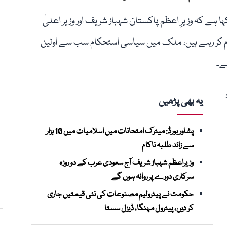
ہے کہ وزیرِ اعظم پاکستان شہباز شریف اور وزیر اعلیٰ
م کر رہے ہیں، ملک میں سیاسی استحکام سب سے اولین
ے۔
یہ بھی پڑھیں
پشاور بورڈ: میٹرک امتحانات میں اسلامیات میں 10 ہزار
سے زائد طلبہ ناکام
وزیراعظم شہباز شریف آج سعودی عرب کے دو روزہ
سرکاری دورے پر روانہ ہوں گے
حکومت نے پیٹرولیم مصنوعات کی نئی قیمتیں جاری
کر دیں، پیٹرول مہنگا، ڈیزل سستا