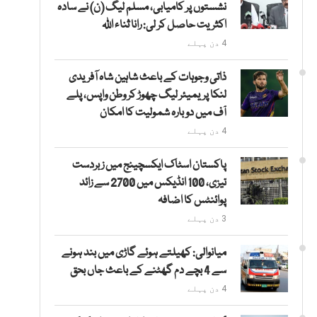
نشستوں پر کامیابی، مسلم لیگ (ن) نے سادہ
اکثریت حاصل کر لی: رانا ثناء اللہ
4 دن پہلے
ذاتی وجوہات کے باعث شاہین شاہ آفریدی
لنکا پریمیئر لیگ چھوڑ کر وطن واپس، پلے
آف میں دوبارہ شمولیت کا امکان
4 دن پہلے
پاکستان اسٹاک ایکسچینج میں زبردست
تیزی، 100 انڈیکس میں 2700 سے زائد
پوائنٹس کا اضافہ
3 دن پہلے
میانوالی: کھیلتے ہوئے گاڑی میں بند ہونے
سے 4 بچے دم گھٹنے کے باعث جاں بحق
4 دن پہلے