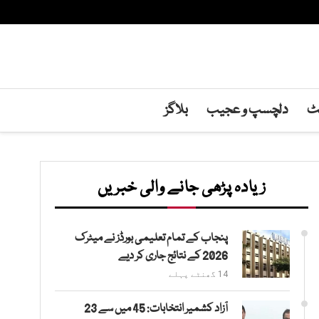
نٹ
دلچسپ و عجیب
بلاگز
زیادہ پڑھی جانے والی خبریں
پنجاب کے تمام تعلیمی بورڈز نے میٹرک
2026 کے نتائج جاری کر دیے
14 گھنٹے پہلے
آزاد کشمیر انتخابات: 45 میں سے 23