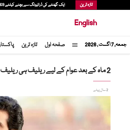
تازہ ترین
ایک گھنٹے کی ڈرائیونگ سے بچنے کیلئے 69 سالہ شخص ہیلی کاپٹر میں شاپنگ کرنے پہنچ گیا
English
صفحہ اول
تازہ ترین
پاکستا
جمعہ, 7 اگست , 2026
2 ماہ کے بعد عوام کے لیے ریلیف ہی ریلیف ہو گا، عون چوہدری
2 سال پہلے