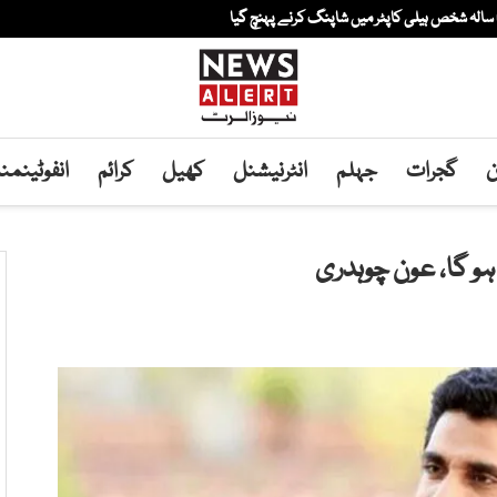
ن
گجرات
جہلم
انٹرنیشنل
کھیل
کرائم
انفوٹینم