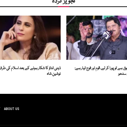
تجویز کردہ
ہے تو پورا کر لے، قوم اور فوج تیار ہے:
ذہنی تناؤ کا شکار ہونے کے بعد اسلام کی طر
 سدھو
نوشین شاہ
ABOUT US