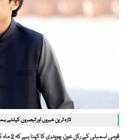
تازہ ترین خبروں اور تبصروں کیلئے ہم
قومی اسمبلی کے رکن عون چوہدری کا کہنا ہے کہ 2 ماہ کے بعد عوام کے لیے ریلیف ہی ریلیف ہو گا۔