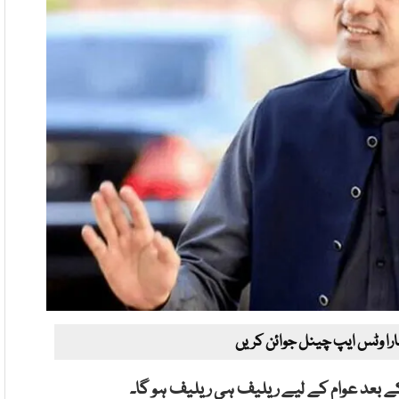
ارا وٹس ایپ چینل جوائن کریں