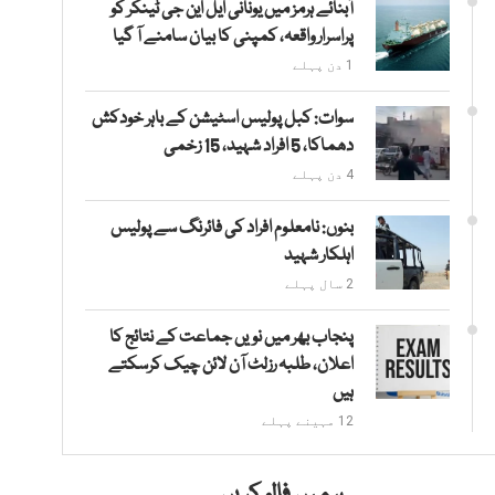
آبنائے ہرمز میں یونانی ایل این جی ٹینکر کو
پراسرار واقعہ، کمپنی کا بیان سامنے آ گیا
1 دن پہلے
سوات: کبل پولیس اسٹیشن کے باہر خودکش
دھماکا، 5 افراد شہید، 15 زخمی
4 دن پہلے
بنوں: نامعلوم افراد کی فائرنگ سے پولیس
اہلکار شہید
2 سال پہلے
پنجاب بھر میں نویں جماعت کے نتائج کا
اعلان، طلبہ رزلٹ آن لائن چیک کرسکتے
ہیں
12 مہینے پہلے
ہمیں فالو کریں