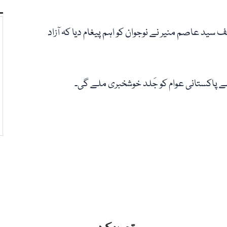
سید عاصم منیر نے نوجوان کو اہم پیغام دیا کہ آزاد
 سے پاکستانی عوام کو جَلد خوشخبری ملے گی۔