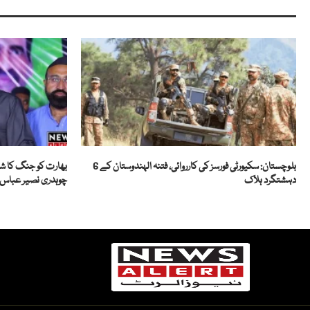
بلوچستان: سکیورٹی فورسز کی کارروائی، فتنہ الہندوستان کے 6
بھارت کو جنگ کا شوق 
دہشتگرد ہلاک
چوہدری نصیر عباس