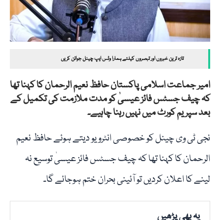
تازہ ترین خبروں اور تبصروں کیلئے ہمارا وٹس ایپ چینل جوائن کریں
امیر جماعت اسلامی پاکستان حافظ نعیم الرحمان کا کہنا تھا
کہ چیف جسٹس فائز عیسیٰ کو مدت ملازمت کی تکمیل کے
بعد سپریم کورٹ میں نہیں رہنا چاہیے۔
نجی ٹی وی چینل کو خصوصی انٹرویو دیتے ہوئے حافظ نعیم
الرحمان کا کہنا تھا کہ چیف جسٹس فائز عیسیٰ توسیع نہ
لینے کا اعلان کردیں تو آئینی بحران ختم ہوجائے گا۔
یہ بھی پڑھیں