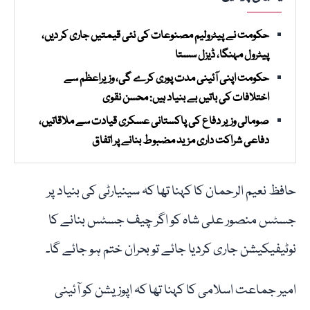
حکومت نے پیٹرولیم مصنوعات کی نئی قیمتیں جاری کر دیں،
پیٹرول مہنگا، ڈیزل سستا
حکومت اپنی آئینی مدت پوری کرے گی، وزیراعظم سے
اختلافات کی باتیں بے بنیاد ہیں: محسن نقوی
صومالی وزیر دفاع کی پاکستانی عسکری قیادت سے ملاقاتیں،
دفاعی شراکت داری مزید مضبوط بنانے پر اتفاق
حافظ نعیم الرحمان کا کہنا تھا کہ سینیارٹی کی بنیاد پر
جسٹس منصور علی شاہ کو اگر چیف جسٹس بنانے کا
نوٹیفیکیشن جاری کردیا جائے تو بحران ختم ہو جائے گا۔
امیر جماعت اسلامی کا کہنا تھا کہ اپوزیشن کو آئینی