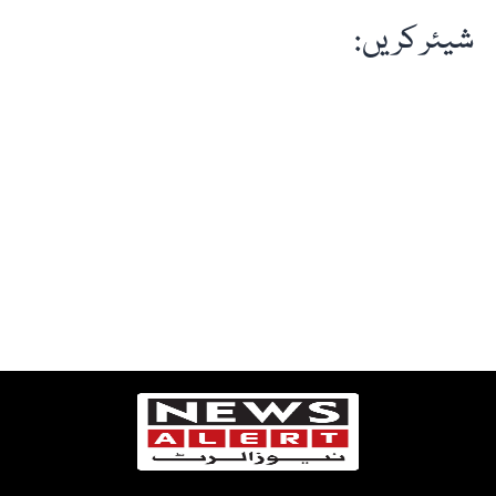
شیئر کریں: