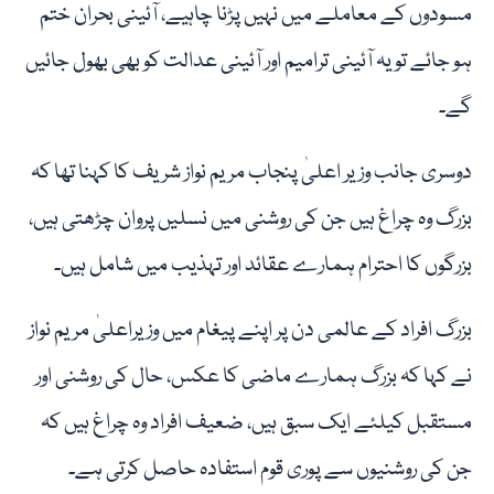
مسودوں کے معاملے میں نہیں پڑنا چاہیے، آئینی بحران ختم
ہو جائے تو یہ آئینی ترامیم اور آئینی عدالت کو بھی بھول جائیں
گے۔
دوسری جانب وزیر اعلیٰ پنجاب مریم نواز شریف کا کہنا تھا کہ
بزرگ وہ چراغ ہیں جن کی روشنی میں نسلیں پروان چڑھتی ہیں،
بزرگوں کا احترام ہمارے عقائد اور تہذیب میں شامل ہیں۔
بزرگ افراد کے عالمی دن پر اپنے پیغام میں وزیراعلیٰ مریم نواز
نے کہا کہ بزرگ ہمارے ماضی کا عکس، حال کی روشنی اور
مستقبل کیلئے ایک سبق ہیں، ضعیف افراد وہ چراغ ہیں کہ
جن کی روشنیوں سے پوری قوم استفادہ حاصل کرتی ہے۔