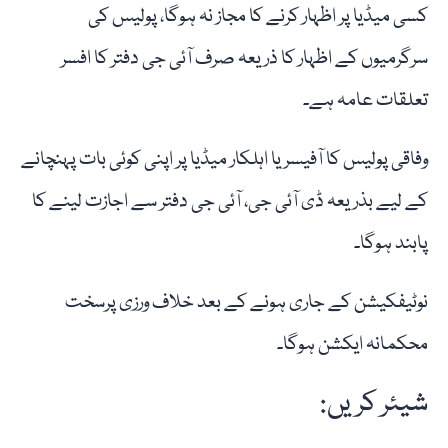
کسی میڈیا پر اظہار کرنے کا مجاز نہ ہوگا، پولیس کی
سرگرمیوں کے اظہار کا ذریعہ صرف آئی جی دفتر کا افسر
تعلقات عامہ ہے۔
وفاقی پولیس کا آفیسر یا اہلکار میڈیا پر اپنی کوئی بات پہنچانے
کے لیے بذریعہ ڈی آئی جی، آئی جی دفتر سے اجازت لینے کا
پابند ہوگا۔
نوٹیفکیشن کے جاری ہونے کے بعد خلاف ورزی پرسخت
محکمانہ ایکشن ہوگا۔
شیئر کریں: