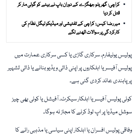
کراچی: گھریلو جھگڑے کے دوران باپ نے بیٹے کو گولی مار کر
قتل کر دیا
میر رضا کیس: کراچی کے تفتیشی اور میڈیکو لیگل نظام کی
کارکردگی پر سوالات اٹھنے لگے
پولیس یونیفارم، سرکاری گاڑی یا کسی سرکاری عمارت میں
پولیس آفیسر یا اہلکاروں پر اپنی ذاتی ویڈیو بنانے یا ذاتی تشہیر
پر پابندی عائد کردی گئی ہے۔
کوئی پولیس آفیسر یا اہلکار سیکرٹ، آفیشل یا کوئی بھی چیز
سوشل میڈیا پر اپ لوڈ کرنے کا مجاز نہ ہوگا۔
وفاقی پولیس افسران یا اہلکار اپنی سیاسی یا مذہبی رائے کا