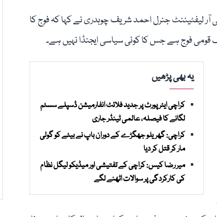
 آر لیفٹیننٹ جنرل احمد شریف چوہدری نے کہا کہ فوج کا
قومی فوج ہے جس کا کوئی سیاسی ایجنڈا نہیں ہے۔
یہ بھی پڑھیں
کراچی ایئرپورٹ پر جدید فلائٹ انفارمیشن ڈسپلے سسٹم
لگانے کا فیصلہ، عالمی ٹینڈر جاری
کراچی: گھریلو جھگڑے کے دوران باپ نے بیٹے کو گولی
مار کر قتل کر دیا
میر رضا کیس: کراچی کے تفتیشی اور میڈیکو لیگل نظام
کی کارکردگی پر سوالات اٹھنے لگے