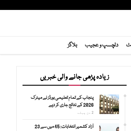
نٹ
دلچسپ و عجیب
بلاگز
زیادہ پڑھی جانے والی خبریں
پنجاب کے تمام تعلیمی بورڈز نے میٹرک
2026 کے نتائج جاری کر دیے
2 دن پہلے
آزاد کشمیر انتخابات: 45 میں سے 23