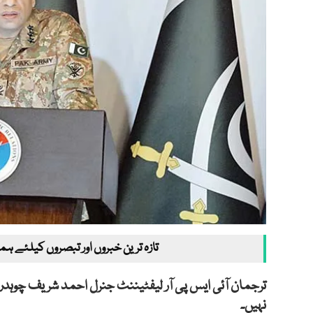
تازہ ترین خبروں اور تبصروں کیلئے ہم
ترجمان آئی ایس پی آر لیفٹیننٹ جنرل احمد شریف چوہدر
نہیں۔