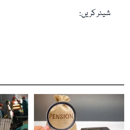
شیئر کریں: