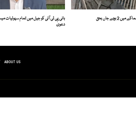
 2 بچے جاں بحق
بانی پی ٹی آئی کو جیل میں تمام سہولیات میسر 
دعویٰ
ABOUT US