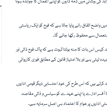
د کی روشنی میں ذمہ داروں کو اپنے اعمال کا جوابدہ ہونا
 واضح اتفاق رائے پایا جاتا ہے کہ فوج کو ایک ریاستی
تعمال سے محفوظ رکھا جائے گا۔
یس اس بات کا منہ بولتا ثبوت ہے کہ پاک فوج ذاتی اور
لیتی ہے اور بلا امتیاز قانون کے مطابق فوری کارروائی
کرتے ہیں کہ اس طرح کی خود احتسابی دیگر قومی اداروں
 آفسر ادارے یا اپنے عہدے کو سیاسی و ذاتی مقاصد
تی اداروں پر عوام کا اعتماد ہی اصل سرمایہ ہے۔