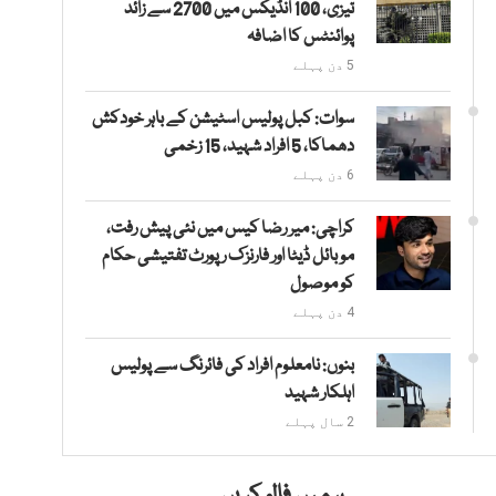
تیزی، 100 انڈیکس میں 2700 سے زائد
پوائنٹس کا اضافہ
5 دن پہلے
سوات: کبل پولیس اسٹیشن کے باہر خودکش
دھماکا، 5 افراد شہید، 15 زخمی
6 دن پہلے
کراچی: میر رضا کیس میں نئی پیش رفت،
موبائل ڈیٹا اور فارنزک رپورٹ تفتیشی حکام
کو موصول
4 دن پہلے
بنوں: نامعلوم افراد کی فائرنگ سے پولیس
اہلکار شہید
2 سال پہلے
ہمیں فالو کریں