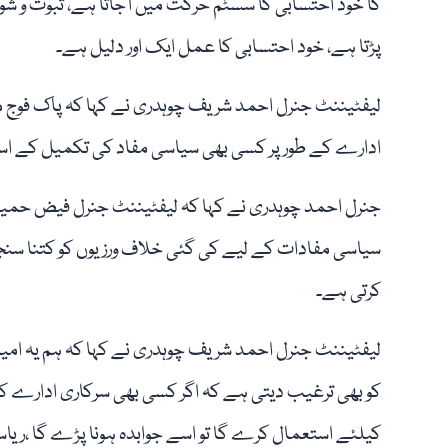
کا خود احتسابی کا سسٹم حرکت میں آجاتا ہے، ثبوت و شواہ
پڑتا ہے، خود احتسابی کا عمل ایک اور دلیل ہے۔
لیفٹیننٹ جنرل احمد شریف چوہدری نے کہا کہ پاک فوج میں
ادارے کے طور پر کسی بھی سیاسی مفاد کی تکمیل کے اس
جنرل احمد چوہدری نے کہا کہ لیفٹیننٹ جنرل فیض حمید ک
سیاسی مفادات کے لیے کی گئی خلاف ورزیوں کو کتنا سنجیدہ 
کرتی ہے۔
لیفٹیننٹ جنرل احمد شریف چوہدری نے کہا کہ ہم یہ امید 
کو بھی ترغیب دیتی ہے کہ اگر کسی بھی سرکاری ادارے کا
کیلئے استعمال کرے گا تو اسے جوابدہ ہونا پڑے گا ،ریاس