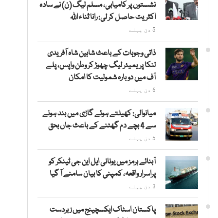
نشستوں پر کامیابی، مسلم لیگ (ن) نے سادہ
اکثریت حاصل کر لی: رانا ثناء اللہ
5 دن پہلے
ذاتی وجوہات کے باعث شاہین شاہ آفریدی
لنکا پریمیئر لیگ چھوڑ کر وطن واپس، پلے
آف میں دوبارہ شمولیت کا امکان
6 دن پہلے
میانوالی: کھیلتے ہوئے گاڑی میں بند ہونے
سے 4 بچے دم گھٹنے کے باعث جاں بحق
5 دن پہلے
آبنائے ہرمز میں یونانی ایل این جی ٹینکر کو
پراسرار واقعہ، کمپنی کا بیان سامنے آ گیا
3 دن پہلے
پاکستان اسٹاک ایکسچینج میں زبردست