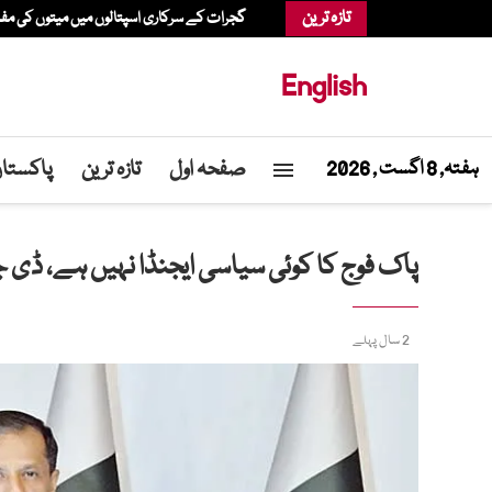
تازہ ترین
گجرات کے سرکاری اسپتالوں میں میتوں کی م
English
صفحہ اول
تازہ ترین
پاکستا
ہفتہ, 8 اگست , 2026
پاک فوج کا کوئی سیاسی ایجنڈا نہیں ہے، ڈی جی 
2 سال پہلے