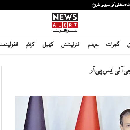
فت منتقلی کی سروس شروع
ن
گجرات
جہلم
انٹرنیشنل
کھیل
کرائم
انفوٹینم
آئی ایس پی آر