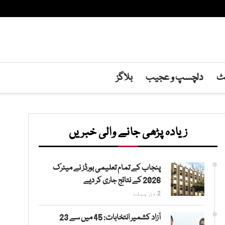
نٹ
دلچسپ و عجیب
بلاگز
زیادہ پڑھی جانے والی خبریں
پنجاب کے تمام تعلیمی بورڈز نے میٹرک
2026 کے نتائج جاری کر دیے
2 دن پہلے
آزاد کشمیر انتخابات: 45 میں سے 23