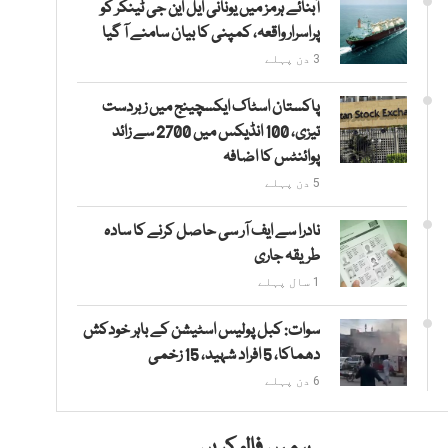
آبنائے ہرمز میں یونانی ایل این جی ٹینکر کو
پراسرار واقعہ، کمپنی کا بیان سامنے آ گیا
3 دن پہلے
پاکستان اسٹاک ایکسچینج میں زبردست
تیزی، 100 انڈیکس میں 2700 سے زائد
پوائنٹس کا اضافہ
5 دن پہلے
نادرا سے ایف آر سی حاصل کرنے کا سادہ
طریقہ جاری
1 سال پہلے
سوات: کبل پولیس اسٹیشن کے باہر خودکش
دھماکا، 5 افراد شہید، 15 زخمی
6 دن پہلے
ہمیں فالو کریں