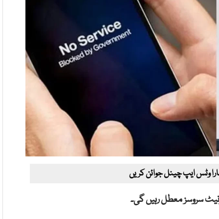
ارا وٹس ایپ چینل جوائن کریں
رنیٹ سروسز معطل رہیں گی۔