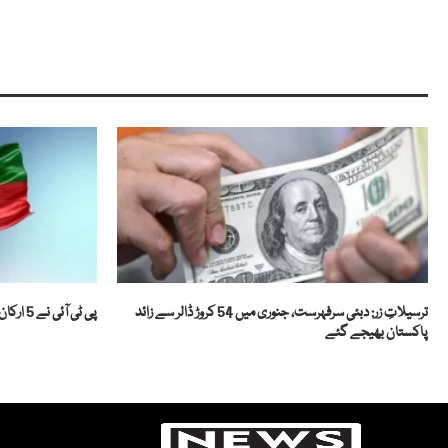
ترسیلاتِ زر: دبئی سرفہرست، جنوری میں 54 کروڑ ڈالر سے زائد
پی ٹی آئی نے 5 ارکان قومی اسمبلی کو پارٹی سے نکال دیا
پاکستان بھیجے گئے