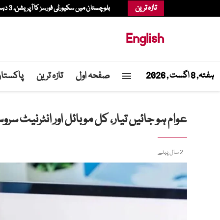
تازہ ترین
بلوچستان میں سکیورٹی فورسز کا آپریشن، 3 دہشتگرد ہلاک، سرغنہ سمیت 4 زخمی
English
صفحہ اول
تازہ ترین
پاکستا
ہفتہ, 8 اگست , 2026
عوام ہو جائیں تیار، کل موبائل اور انٹرنیٹ سر
2 سال پہلے