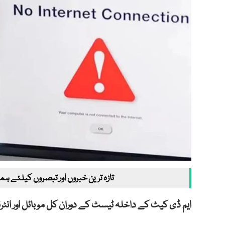
تازہ ترین خبروں اور تبصروں کیلئے ہم
ایم ڈی کیٹ کے داخلہ ٹیسٹ کے دوران کل موبائل اور انٹ