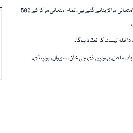
ایم ڈی کیٹ ٹیسٹ کیلئے پنجاب کے 12 اضلاع میں 26 امتحانی مراکز بنائے گئے ہیں، تمام امتحانی مراکز کے 500
۔
د، ملتان، بہاولپور، ڈی جی خان، ساہیوال، راولپنڈی،