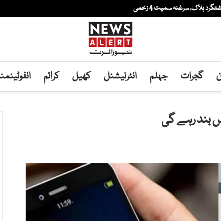
ن
گجرات
جہلم
انٹرنیشنل
کھیل
کرائم
انفوٹینم
وس بند رہے گی