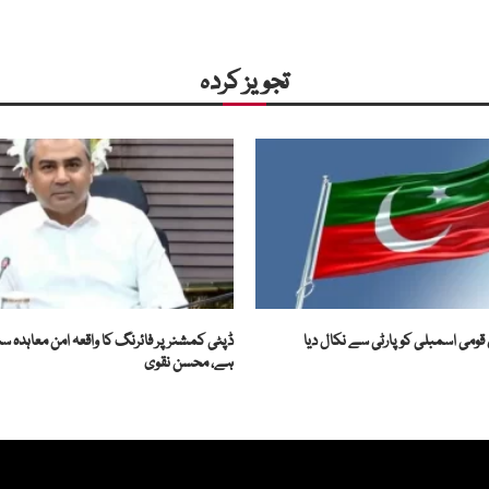
تجویز کردہ
ڈپٹی کمشنر پر فائرنگ کا واقعہ امن معاہدہ س
ہے، محسن نقوی