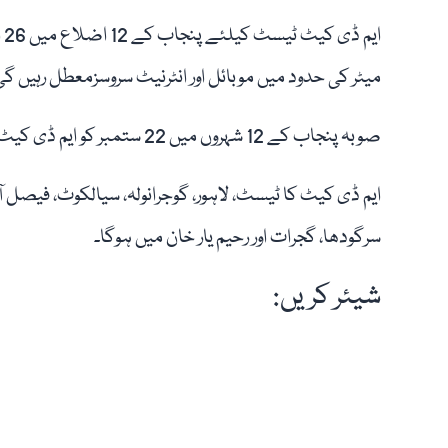
میٹر کی حدود میں موبائل اور انٹرنیٹ سروسزمعطل رہیں گی
صوبہ پنجاب کے 12 شہروں میں 22 ستمبر کو ایم ڈی کیٹ داخلہ ٹیسٹ کا انعقاد ہوگا۔
ایم ڈی کیٹ کا ٹیسٹ، لاہور، گوجرانولہ، سیالکوٹ، فیصل آبا
سرگودھا، گجرات اور رحیم یار خان میں ہوگا۔
شیئر کریں: