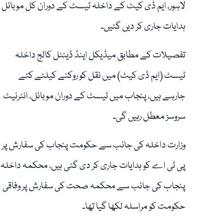
لاہور، ایم ڈی کیٹ کے داخلہ ٹیسٹ کے دوران کل موبائل ا
ہدایات جاری کر دیں گئیں۔
تفصیلات کے مطابق میڈیکل اینڈ ڈینٹل کالج داخلہ
ٹیسٹ (ایم ڈی کیٹ) میں نقل کو روکنے کیلئے کئے
جارہے ہیں، پنجاب میں ٹیسٹ کے دوران موبائل، انٹرنیٹ
سروسز معطل رہیں گی۔
وزارت داخلہ کی جانب سے حکومت پنجاب کی سفارش پر
پی ٹی اے کو ہدایات جاری کر دی گئی ہیں، محکمہ داخلہ
پنجاب کی جانب سے محکمہ صحت کی سفارش پر وفاقی
حکومت کو مراسلہ لکھا گیا تھا۔