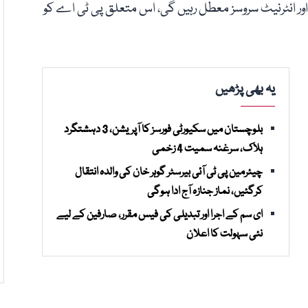
ور انٹرنیٹ سروسز معطل رہیں گی، اس متعلق پی ٹی اے کو
یہ بھی پڑھیں
بلوچستان میں سکیورٹی فورسز کا آپریشن، 3 دہشتگرد
ہلاک، سرغنہ سمیت 4 زخمی
چیئرمین پی ٹی آئی بیرسٹر گوہر خان کی والدہ انتقال
کرگئیں، نماز جنازہ آج ادا ہوگی
ای سم کے اجرا اور تبدیلی کی فیس مقرر، صارفین کے لیے
نئی سہولت کا اعلان