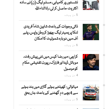
نشستوں پر کامیابی، مسلم لیگ (ن) نے سادہ
اکثریت حاصل کر لی: رانا ثناء اللہ
5 دن پہلے
ذاتی وجوہات کے باعث شاہین شاہ آفریدی
لنکا پریمیئر لیگ چھوڑ کر وطن واپس، پلے
آف میں دوبارہ شمولیت کا امکان
6 دن پہلے
کراچی: میر رضا کیس میں نئی پیش رفت،
موبائل ڈیٹا اور فارنزک رپورٹ تفتیشی حکام
کو موصول
4 دن پہلے
میانوالی: کھیلتے ہوئے گاڑی میں بند ہونے
سے 4 بچے دم گھٹنے کے باعث جاں بحق
5 دن پہلے