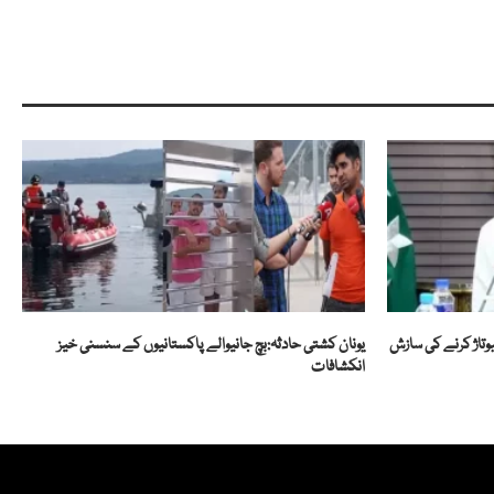
بوتاژ کرنے کی سازش
یونان کشتی حادثہ:بچ جانیوالے پاکستانیوں کے سنسنی خیز
انکشافات