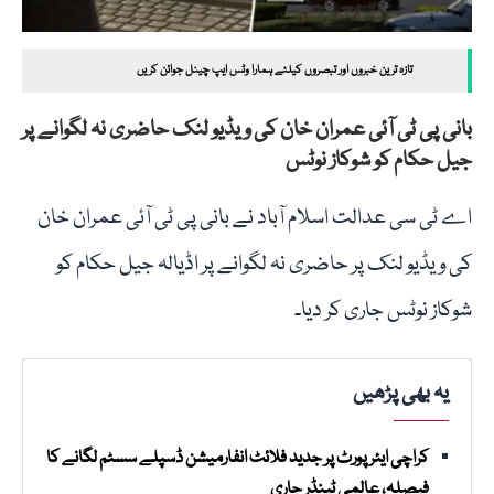
تازہ ترین خبروں اور تبصروں کیلئے ہمارا وٹس ایپ چینل جوائن کریں
بانی پی ٹی آئی عمران خان کی ویڈیو لنک حاضری نہ لگوانے پر
جیل حکام کو شوکاز نوٹس
اے ٹی سی عدالت اسلام آباد نے بانی پی ٹی آئی عمران خان
کی ویڈیو لنک پر حاضری نہ لگوانے پر اڈیالہ جیل حکام کو
شوکاز نوٹس جاری کر دیا۔
یہ بھی پڑھیں
کراچی ایئرپورٹ پر جدید فلائٹ انفارمیشن ڈسپلے سسٹم لگانے کا
فیصلہ، عالمی ٹینڈر جاری