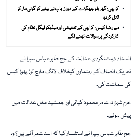
کراچی: گھریلو جھگڑے کے دوران باپ نے بیٹے کو گولی مار کر
قتل کر دیا
میر رضا کیس: کراچی کے تفتیشی اور میڈیکو لیگل نظام کی
کارکردگی پر سوالات اٹھنے لگے
انسداد دہشتگردی عدالت کے جج طاہر عباس سپرا نے
تحریک انصاف کے رہنماوں کیخلاف لانگ مارچ توڑ پھوڑ کیس
کی سماعت کی۔
خرم شہزاد، عامر محمود کیانی اور جمشید مغل عدالت میں
پیش ہوئے۔
جج طاہر عباس سِپرا نے استفسار کیا کہ اسد عمر آئے ہیں؟ وہ