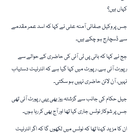
کہاں ہیں؟
جس پر وکیل صفائی آمنہ علی نے کہا کہ اسد عمر مقدمے
سے ڈسچارج ہو چکے ہیں۔
جج نے کہا کہ بانی پی ٹی آئی کی حاضری کے حوالے سے
رپورٹ آئی ہے، رپورٹ میں کہا گیا ہے کہ انٹرنیٹ دستیاب
نہیں، آن لائن حاضری نہیں ہو سکتی۔
جیل حکام کی جانب سے گزشتہ روز بھی یہی رپورٹ آئی تھی
جس پر شوکاز نوٹس جاری کیا تھا اور آج بھی کر رہا ہوں۔
ان کا مزید کہنا تھا کہ نوٹس میں لکھوں گا کہ اگر انٹرنیٹ