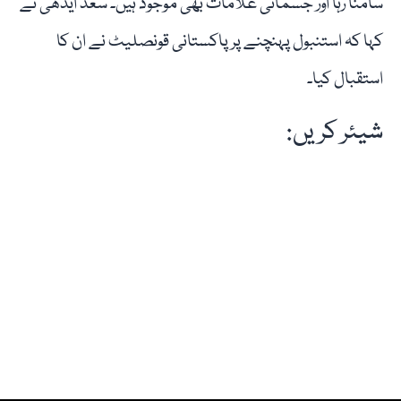
سامنا رہا اور جسمانی علامات بھی موجود ہیں۔ سعد ایدھی نے
کہا کہ استنبول پہنچنے پر پاکستانی قونصلیٹ نے ان کا
استقبال کیا۔
شیئر کریں: