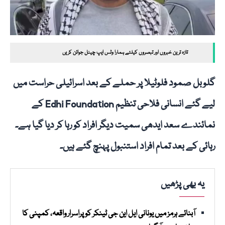
تازہ ترین خبروں اور تبصروں کیلئے ہمارا وٹس ایپ چینل جوائن کریں
گلوبل صمود فلوٹیلا پر حملے کے بعد اسرائیلی حراست میں
لیے گئے انسانی فلاحی تنظیم Edhi Foundation کے
نمائندے سعد ایدھی سمیت دیگر افراد کو رہا کر دیا گیا ہے۔
رہائی کے بعد تمام افراد استنبول پہنچ گئے ہیں۔
یہ بھی پڑھیں
آبنائے ہرمز میں یونانی ایل این جی ٹینکر کو پراسرار واقعہ، کمپنی کا