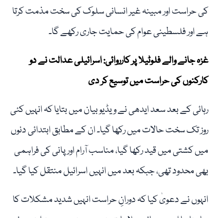
کی حراست اور مبینہ غیر انسانی سلوک کی سخت مذمت کرتا
ہے اور فلسطینی عوام کی حمایت جاری رکھے گا۔
غزہ جانے والے فلوٹیلا پر کارروائی: اسرائیلی عدالت نے دو
کارکنوں کی حراست میں توسیع کر دی
رہائی کے بعد سعد ایدھی نے ویڈیو بیان میں بتایا کہ انہیں کئی
روز تک سخت حالات میں رکھا گیا۔ ان کے مطابق ابتدائی دنوں
میں کشتی میں قید رکھا گیا، مناسب آرام اور پانی کی فراہمی
بھی محدود تھی، جبکہ بعد میں انہیں اسرائیل منتقل کیا گیا۔
انہوں نے دعویٰ کیا کہ دورانِ حراست انہیں شدید مشکلات کا