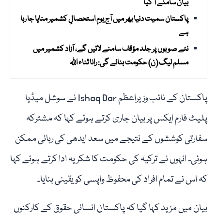
بیان سامنے آ گیا
پاکستان سمیت دنیا بھر میں آج یومِ استحصالِ کشمیر منایا جا رہا
ہے
نئے صوبوں پر جلد مؤقف سامنے لائیں گے، آزاد کشمیر میں
مسلم لیگ (ن) حکومت بنائے گی: رانا ثناء اللہ
پاکستان کے نائب وزیراعظم Ishaq Dar نے سوشل میڈیا
پلیٹ فارم ایکس پر بیان جاری کرتے ہوئے کہا کہ مشترکہ
سفارتی کوششوں کے نتیجے میں سعد ایدھی کی رہائی ممکن
ہوئی۔ انہوں نے ترکیہ کی حکومت کا شکریہ ادا کرتے ہوئے کہا
کہ اس نے تمام افراد کی محفوظ واپسی کو یقینی بنایا۔
بیان میں مزید کہا گیا کہ پاکستان انسانی حقوق کے کارکنوں