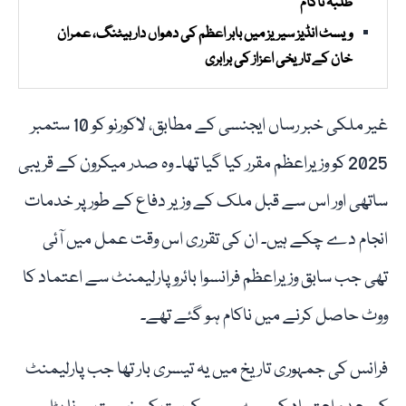
طلبہ ناکام
ویسٹ انڈیز سیریز میں بابر اعظم کی دھواں دار بیٹنگ، عمران
خان کے تاریخی اعزاز کی برابری
غیر ملکی خبر رساں ایجنسی کے مطابق، لاکورنو کو 10 ستمبر
2025 کو وزیراعظم مقرر کیا گیا تھا۔ وہ صدر میکرون کے قریبی
ساتھی اور اس سے قبل ملک کے وزیر دفاع کے طور پر خدمات
انجام دے چکے ہیں۔ ان کی تقرری اس وقت عمل میں آئی
تھی جب سابق وزیراعظم فرانسوا بائرو پارلیمنٹ سے اعتماد کا
ووٹ حاصل کرنے میں ناکام ہو گئے تھے۔
فرانس کی جمہوری تاریخ میں یہ تیسری بار تھا جب پارلیمنٹ