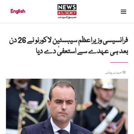
English
فرانسیسی وزیراعظم سیبسٹین لاکورنو نے 26 دن
بعد ہی عہدے سے استعفیٰ دے دیا
10 مہینے پہلے