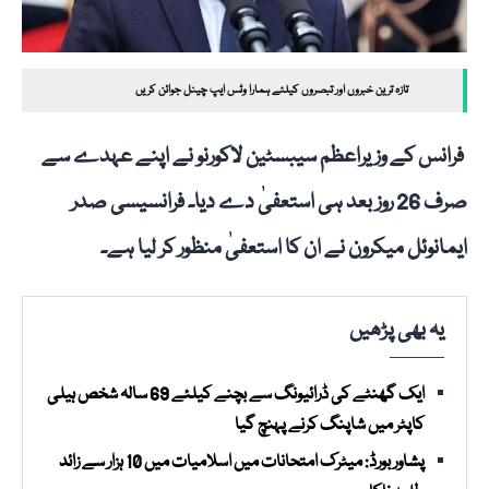
تازہ ترین خبروں اور تبصروں کیلئے ہمارا وٹس ایپ چینل جوائن کریں
فرانس کے وزیراعظم سیبسٹین لاکورنو نے اپنے عہدے سے
صرف 26 روز بعد ہی استعفیٰ دے دیا۔ فرانسیسی صدر
ایمانوئل میکرون نے ان کا استعفیٰ منظور کر لیا ہے۔
یہ بھی پڑھیں
ایک گھنٹے کی ڈرائیونگ سے بچنے کیلئے 69 سالہ شخص ہیلی
کاپٹر میں شاپنگ کرنے پہنچ گیا
پشاور بورڈ: میٹرک امتحانات میں اسلامیات میں 10 ہزار سے زائد