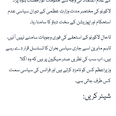
کے عدم اعتماد کی وجہ سے حکومت کو رخصت ہونا پڑا۔
لاکورنو کی مختصر مدت وزارتِ عظمیٰ کے دوران سیاسی عدم
استحکام اور اپوزیشن کے سخت دباؤ کا سامنا رہا۔
تاحال لاکورنو کے استعفے کی فوری وجوہات سامنے نہیں آئیں،
تاہم ماہرین اسے جاری سیاسی بحران کا تسلسل قرار دے رہے
ہیں۔ اب سب کی نظریں صدر میکرون پر ہیں کہ وہ اگلا
وزیراعظم کس کو نامزد کرتے ہیں اور فرانس کی سیاسی سمت
کس طرف جاتی ہے۔
شیئر کریں: