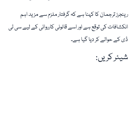
رینجرز ترجمان کا کہنا ہے کہ گرفتار ملزم سے مزید اہم
انکشافات کی توقع ہے اور اسے قانونی کارروائی کے لیے سی ٹی
ڈی کے حوالے کر دیا گیا ہے۔
شیئر کریں: