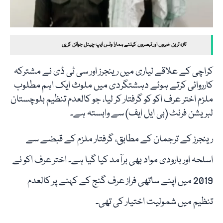
تازہ ترین خبروں اور تبصروں کیلئے ہمارا وٹس ایپ چینل جوائن کریں
کراچی کے علاقے لیاری میں رینجرز اور سی ٹی ڈی نے مشترکہ
کارروائی کرتے ہوئے دہشتگردی میں ملوث ایک اہم مطلوب
ملزم اختر عرف اکو کو گرفتار کر لیا، جو کالعدم تنظیم بلوچستان
لبریشن فرنٹ (بی ایل ایف) سے وابستہ ہے۔
رینجرز کے ترجمان کے مطابق، گرفتار ملزم کے قبضے سے
اسلحہ اور بارودی مواد بھی برآمد کیا گیا ہے۔ اختر عرف اکو نے
2019 میں اپنے ساتھی فراز عرف گنج کے کہنے پر کالعدم
تنظیم میں شمولیت اختیار کی تھی۔