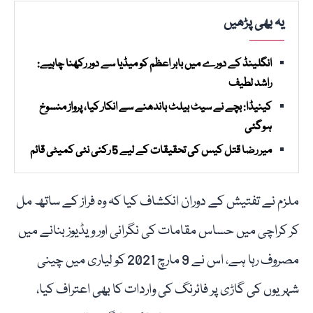
یہ بھی پڑھیں
انگلینڈ کے دورے میں بابر اعظم کو میڈیا سے دور رکھنا چاہیے:
راشد لطیف
کینیڈا: بچے نے سیٹ بیلٹ باندھنے سے انکار کیا، پرواز منسوخ
ہوگئی
میر رضا قتل کیس کی تحقیقات کے لیے 5 رکنی نئی کمیٹی قائم
ملزم نے تفتیش کے دوران انکشاف کیا کہ وہ فراز کے ساتھ مل
کر کراچی میں حساس مقامات کی نگرانی اور ویڈیوز بنانے میں
مصروف رہا ہے، اس نے 9 مارچ 2021 کو لیاری میں چینی
شہریوں کی گاڑی پر فائرنگ کی واردات کا بھی اعتراف کیا،