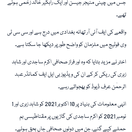
جس میں چینی منیجر جیسن اور ایک راہگیر خالد زخمی ہوئے
تھے۔
واقعے کی ایف آئی آر تھانہ بغدادی میں درج ہے اور سی سی ٹی
وی فوٹیج میں ملزمان کو واضح طور پر دیکھا جا سکتا ہے۔
اختر نے مزید بتایا کہ وہ اور فراز صحافی اکرم ساجدی اور شاہد
زہری کی ریکی کر کے ان کی ویڈیوز بی ایل ایف کمانڈر عبد
الرحمٰن عرف ڈیوڈ کو بھجواتے رہے۔
انہی معلومات کی بنیاد پر 10 اکتوبر 2021 کو شاہد زہری اور 1
نومبر 2021 کو اکرم ساجدی کی گاڑیوں پر مقناطیسی بم
حملے کیے گئے، جن میں دونوں صحافی جاں بحق ہوئے۔