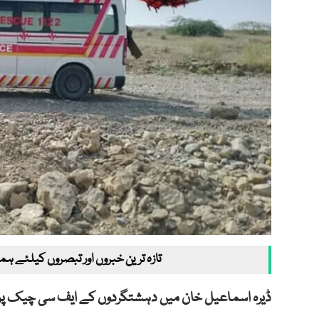
تازہ ترین خبروں اور تبصروں کیلئے ہم
ڈیرہ اسماعیل خان میں دہشتگردوں کے ایف سی چیک پوسٹ پر حملے سے 0