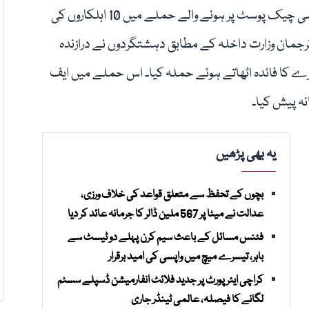
ڈیرہ اسماعیل خان میں دہشتگردوں کی جانب سے ایف سی چیک پوسٹ پر ہونے والے حملے میں 10 اہلکاروں کی
رجمان وزارت داخلہ کے مطابق دہشتگردوں نے درازندہ
ے کا فائدہ اٹھاتے ہوئے حملہ کیا۔ اس حملے میں ایف
نہ پیش کیا۔
یہ بھی پڑھیں
بچوں کے تحفظ سے متعلق قواعد کی خلاف ورزی،
عدالت نے میٹا پر 567 ملین ڈالر کا جرمانہ عائد کر دیا
فٹنس مسائل کے باعث سیم کرن پہلے دو ٹیسٹ سے
باہر، تیسرے میچ میں واپسی کی امید برقرار
کراچی ایئرپورٹ پر جدید فلائٹ انفارمیشن ڈسپلے سسٹم
لگانے کا فیصلہ، عالمی ٹینڈر جاری