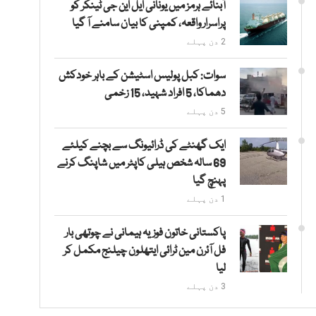
آبنائے ہرمز میں یونانی ایل این جی ٹینکر کو
پراسرار واقعہ، کمپنی کا بیان سامنے آ گیا
2 دن پہلے
سوات: کبل پولیس اسٹیشن کے باہر خودکش
دھماکا، 5 افراد شہید، 15 زخمی
5 دن پہلے
ایک گھنٹے کی ڈرائیونگ سے بچنے کیلئے
69 سالہ شخص ہیلی کاپٹر میں شاپنگ کرنے
پہنچ گیا
1 دن پہلے
پاکستانی خاتون فوزیہ ہیمانی نے چوتھی بار
فل آئرن مین ٹرائی ایتھلون چیلنج مکمل کر
لیا
3 دن پہلے