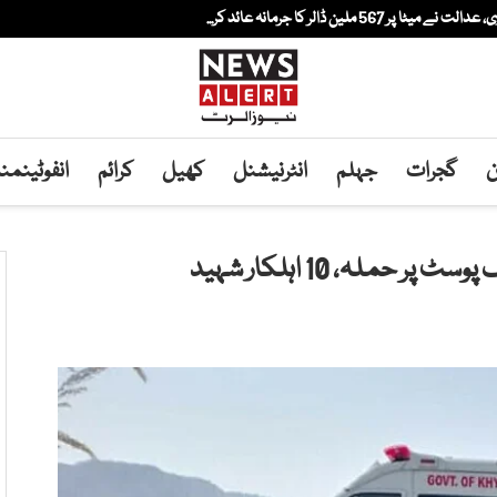
لین ڈالر کا جرمانہ عائد کر...
ن
گجرات
جہلم
انٹرنیشنل
کھیل
کرائم
انفوٹینم
ملہ، 10 اہلکار شہید