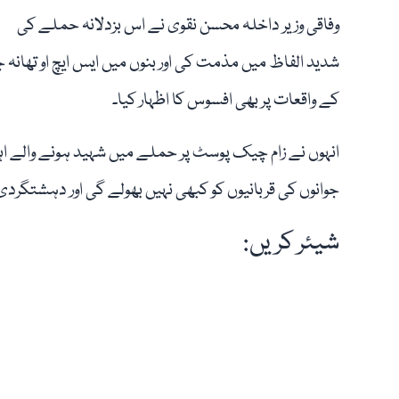
وفاقی وزیر داخلہ محسن نقوی نے اس بزدلانہ حملے کی
شدید الفاظ میں مذمت کی اور بنوں میں ایس ایچ او تھانہ 
کے واقعات پر بھی افسوس کا اظہار کیا۔
انہوں نے زام چیک پوسٹ پر حملے میں شہید ہونے والے اہ
جوانوں کی قربانیوں کو کبھی نہیں بھولے گی اور دہشتگ
شیئر کریں: