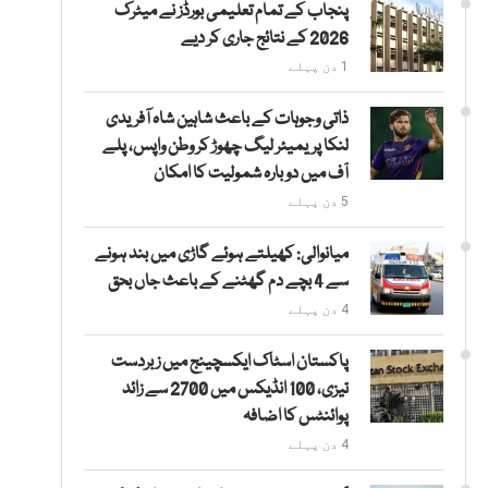
پنجاب کے تمام تعلیمی بورڈز نے میٹرک
2026 کے نتائج جاری کر دیے
1 دن پہلے
ذاتی وجوہات کے باعث شاہین شاہ آفریدی
لنکا پریمیئر لیگ چھوڑ کر وطن واپس، پلے
آف میں دوبارہ شمولیت کا امکان
5 دن پہلے
میانوالی: کھیلتے ہوئے گاڑی میں بند ہونے
سے 4 بچے دم گھٹنے کے باعث جاں بحق
4 دن پہلے
پاکستان اسٹاک ایکسچینج میں زبردست
تیزی، 100 انڈیکس میں 2700 سے زائد
پوائنٹس کا اضافہ
4 دن پہلے