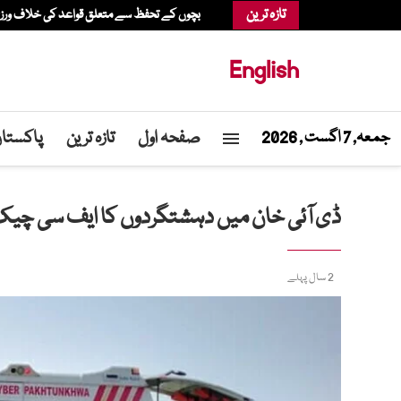
تازہ ترین
بچوں کے تحفظ سے متعلق قواعد کی خلاف ورزی، عدالت نے میٹا پر 567 م
English
صفحہ اول
تازہ ترین
پاکستا
جمعہ, 7 اگست , 2026
ڈی آئی خان میں دہشتگردوں کا ایف سی چیک پوسٹ پر ح
2 سال پہلے