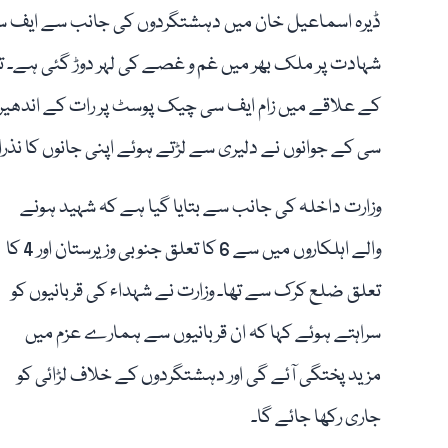
شہادت پر ملک بھر میں غم و غصے کی لہر دوڑ گئی ہے۔ ت
کے علاقے میں زام ایف سی چیک پوسٹ پر رات کے اندھیر
سی کے جوانوں نے دلیری سے لڑتے ہوئے اپنی جانوں کا نذرا
وزارت داخلہ کی جانب سے بتایا گیا ہے کہ شہید ہونے
والے اہلکاروں میں سے 6 کا تعلق جنوبی وزیرستان اور 4 کا
تعلق ضلع کرک سے تھا۔ وزارت نے شہداء کی قربانیوں کو
سراہتے ہوئے کہا کہ ان قربانیوں سے ہمارے عزم میں
مزید پختگی آئے گی اور دہشتگردوں کے خلاف لڑائی کو
جاری رکھا جائے گا۔