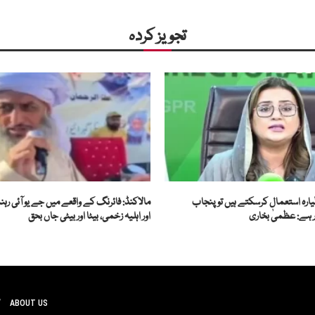
تجویز کردہ
یارہ استعمال کرسکتے ہیں تو پنجاب
مالاکنڈ: فائرنگ کے واقعے میں جے یو آئی رہنم
 ہے: عظمیٰ بخاری
اور اہلیہ زخمی، بیٹا اور بیٹی جاں بحق
ABOUT US