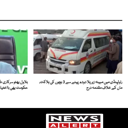
راولپنڈی میں مبینہ زہریلا دودھ پینے سے 3 بچوں کی ہلاکت،
بلاول بھٹو سرکاری ط
ماں کے خلاف مقدمہ درج
حکومت بھی بااختیار