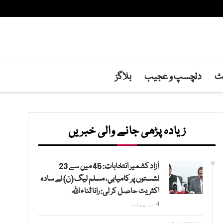
نٹ
دلچسپ و عجیب
بلاگز
زیادہ پڑھی جانے والی خبریں
آزاد کشمیر انتخابات: 45 میں سے 23
نشستوں پر کامیابی، مسلم لیگ (ن) نے سادہ
اکثریت حاصل کر لی: رانا ثناء اللہ
4 دن پہلے