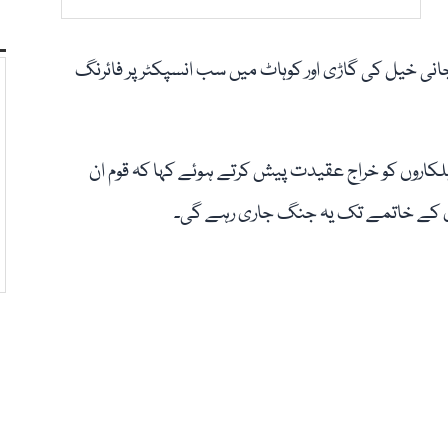
جانی خیل کی گاڑی اور کوہاٹ میں سب انسپکٹر پر فائرنگ
لکاروں کو خراج عقیدت پیش کرتے ہوئے کہا کہ قوم ان
ردی کے خاتمے تک یہ جنگ جاری رہے گی۔