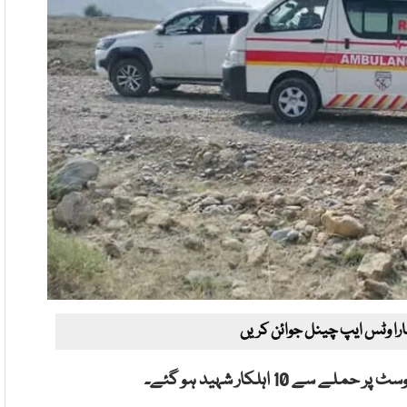
ارا وٹس ایپ چینل جوائن کریں
1 اہلکار شہید ہو گئے۔