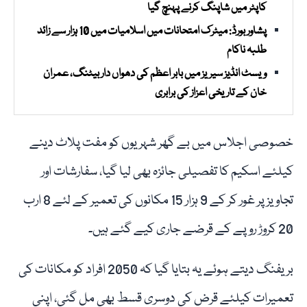
کاپٹر میں شاپنگ کرنے پہنچ گیا
پشاور بورڈ: میٹرک امتحانات میں اسلامیات میں 10 ہزار سے زائد
طلبہ ناکام
ویسٹ انڈیز سیریز میں بابر اعظم کی دھواں دار بیٹنگ، عمران
خان کے تاریخی اعزاز کی برابری
خصوصی اجلاس میں بے گھر شہریوں کو مفت پلاٹ دینے
کیلئے اسکیم کا تفصیلی جائزہ بھی لیا گیا، سفارشات اور
تجاویز پر غور کر کے 9 ہزار 15 مکانوں کی تعمیر کے لئے 8 ارب
20 کروڑ روپے کے قرضے جاری کیے گئے ہیں۔
بریفنگ دیتے ہوئے یہ بتایا گیا کہ 2050 افراد کو مکانات کی
تعمیرات کیلئے قرض کی دوسری قسط بھی مل گئی، اپنی