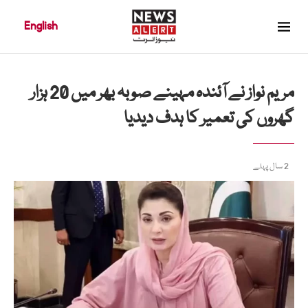
English
مریم نواز نے آئندہ مہینے صوبہ بھر میں 20 ہزار
گھروں کی تعمیر کا ہدف دیدیا
2 سال پہلے