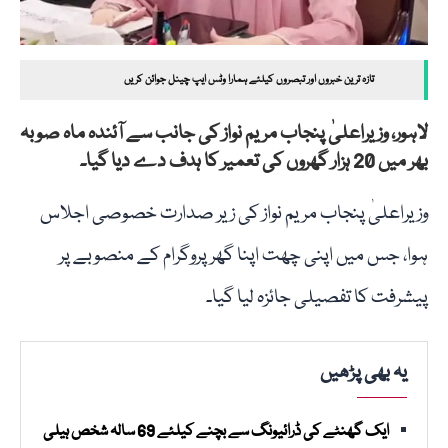
تازہ ترین خبروں اور تبصروں کیلئے ہمارا وٹس ایپ چینل جوائن کریں
لاہور، وزیراعلیٰ پنجاب مریم نواز کی جانب سے آئندہ ماہ صوبہ
بھر میں 20 ہزار گھروں کی تعمیر کا ہدف دے دیا گیا۔
وزیراعلیٰ پنجاب مریم نواز کی زیر صدارت خصوصی اجلاس
ہوا، جس میں اپنی چھت اپنا گھر پروگرام کے منصوبے پر
پیشرفت کا تفصیلی جائزہ لیا گیا۔
یہ بھی پڑھیں
ایک گھنٹے کی ڈرائیونگ سے بچنے کیلئے 69 سالہ شخص ہیلی