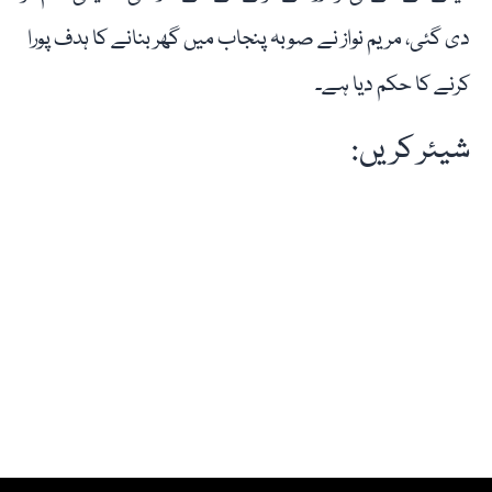
دی گئی، مریم نواز نے صوبہ پنجاب میں گھر بنانے کا ہدف پورا
کرنے کا حکم دیا ہے۔
شیئر کریں: