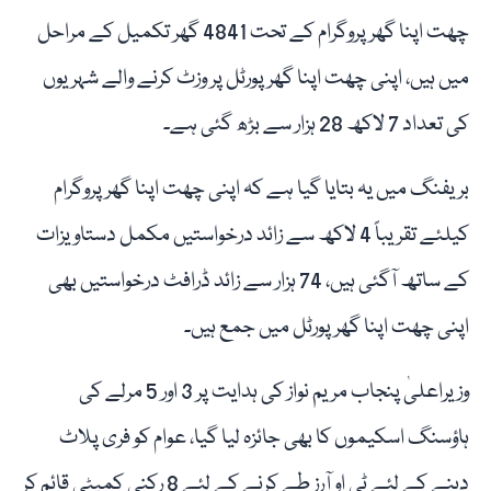
چھت اپنا گھر پروگرام کے تحت 4841 گھر تکمیل کے مراحل
میں ہیں، اپنی چھت اپنا گھر پورٹل پر وزٹ کرنے والے شہریوں
کی تعداد 7 لاکھ 28 ہزار سے بڑھ گئی ہے۔
بریفنگ میں یہ بتایا گیا ہے کہ اپنی چھت اپنا گھر پروگرام
کیلئے تقریباً 4 لاکھ سے زائد درخواستیں مکمل دستاویزات
کے ساتھ آگئی ہیں، 74 ہزار سے زائد ڈرافٹ درخواستیں بھی
اپنی چھت اپنا گھر پورٹل میں جمع ہیں۔
وزیراعلیٰ پنجاب مریم نواز کی ہدایت پر 3 اور 5 مرلے کی
ہاؤسنگ اسکیموں کا بھی جائزہ لیا گیا، عوام کو فری پلاٹ
دینے کے لئے ٹی او آرز طے کرنے کے لئے 8 رکنی کمیٹی قائم کر