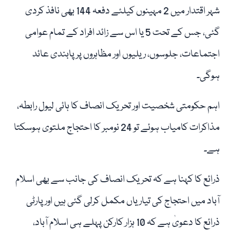
شہر اقتدار میں 2 مہینوں کیلئے دفعہ 144 بھی نافذ کردی
گئی، جس کے تحت 5 یا اس سے زائد افراد کے تمام عوامی
اجتماعات، جلوسوں، ریلیوں اور مظاہروں پر پابندی عائد
ہوگی۔
اہم حکومتی شخصیت اور تحریک انصاف کا ہائی لیول رابطہ،
مذاکرات کامیاب ہوئے تو 24 نومبر کا احتجاج ملتوی ہوسکتا
ہے۔
ذرائع کا کہنا ہے کہ تحریک انصاف کی جانب سے بھی اسلام
آباد میں احتجاج کی تیاریاں مکمل کرلی گئی ہیں اور پارٹی
ذرائع کا دعویٰ ہے کہ 10 ہزار کارکن پہلے ہی اسلام آباد،