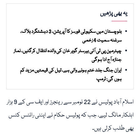
یہ بھی پڑھیں
بلوچستان میں سکیورٹی فورسز کا آپریشن، 3 دہشتگرد ہلاک،
سرغنہ سمیت 4 زخمی
چیئرمین پی ٹی آئی بیرسٹر گوہر خان کی والدہ انتقال کرگئیں، نماز
جنازہ آج ادا ہوگی
ایران جنگ جلد ختم ہونے والی ہے، تیل کی قیمتیں مزید کم
ہوں گی: ٹرمپ
اسلام آباد پولیس نے 22 نومبر سے رینجرز اور ایف سی کے 9 ہزار
اہلکار مانگ لیے، جب کہ پولیس حکام نے اینٹی رائٹس کٹس
بھی طلب کرلی ہیں۔