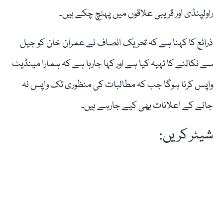
راولپنڈی اور قریبی علاقوں میں پہنچ چکے ہیں۔
ذرائع کا کہنا ہے کہ تحریک انصاف نے عمران خان کو جیل
سے نکالنے کا تہیہ کیا ہے اور کہا جارہا ہے کہ ہمارا مینڈیٹ
واپس کرنا ہوگا جب کہ مطالبات کی منظوری تک واپس نہ
جانے کے اعلانات بھی کیے جارہے ہیں۔
شیئر کریں: