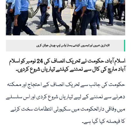
تازہ ترین خبروں اور تبصروں کیلئے ہمارا وٹس ایپ چینل جوائن کریں
اسلام آباد، حکومت نے تحریک انصاف کی 24 نومبر کو اسلام
آباد مارچ کی کال سے نمٹنے کیلئے تیاریاں شروع کردیں۔
حکومت کی جانب سے تحریک انصاف کے احتجاج اور ممکنہ
دھرنے سے نمٹنے کے لیے تیاریاں شروع کردی اور اس سلسلے
میں وفاقی دارالحکومت میں سکیورٹی انتظامات سخت کرنے
کا فیصلہ کیا گیا ہے۔