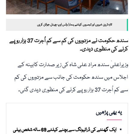
تازہ ترین خبروں اور تبصروں کیلئے ہمارا وٹس ایپ چینل جوائن کریں
سندھ حکومت نے مزدوروں کی کم سے کم اُجرت 37 ہزار روپے
کرنے کی منظوری دیدی۔
وزیراعلیٰ سندھ مراد علی شاہ کی زیر صدارت کابینہ کے
اجلاس میں سندھ حکومت کی جانب سے مزدوروں کی کم
سے کم اُجرت 37 ہزار روپے کرنے کی منظوری دیدی گئی۔
یہ بھی پڑھیں
ایک گھنٹے کی ڈرائیونگ سے بچنے کیلئے 69 سالہ شخص ہیلی