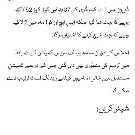
ڈویژن میں اے کیٹیگری کے 37 تھانوں کو 1 کروڑ 52 لاکھ
روپے کا بجٹ دیا گیا جبکہ ایس ایچ اوز کو 1 ماہ میں 2 لاکھ
روپے کا بجٹ خرچ کرنے کا اختیار ہوگا۔
اجلاس کے دوران سندھ پبلک سروس کمیشن کے ضوابط
میں ترمیم کی منظوری بھی دی گئی جس کے ذریعے کمیشن
مستقبل میں خالی آسامیوں کیلئے ویٹنگ لسٹ ترتیب دے
سکے گا۔
شیئر کریں: