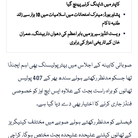
کاپٹر میں شاپنگ کرنے پہنچ گیا
پشاور بورڈ: میٹرک امتحانات میں اسلامیات میں 10 ہزار سے زائد
طلبہ ناکام
ویسٹ انڈیز سیریز میں بابر اعظم کی دھواں دار بیٹنگ، عمران
خان کے تاریخی اعزاز کی برابری
صوبائی کابینہ کے اجلاس میں بہتر پولیسنگ بھِی اہم ایجنڈا
تھا جسکو مدنظر رکھتے ہوئے سندھ بھر کے 407 پولیس
تھانوں کو براہ راست بجٹ کے علاوہ ایس ایچ اوز کو خصوصی
فنڈز جاری کرنے کا اختیار بھی دے دیا گیا ہے۔
فیصلے کو مدنظر رکھتے ہوئے صوبے میں مختلف کیٹیگریز
کے تھانوں کیلئے علیحدہ علیحدہ بجٹ مختص ہوگا، کراچی