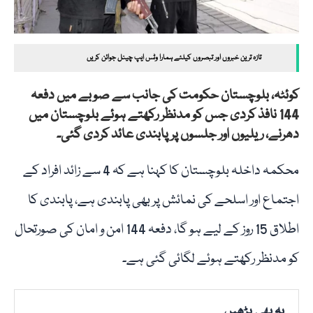
تازہ ترین خبروں اور تبصروں کیلئے ہمارا وٹس ایپ چینل جوائن کریں
کوئٹہ، بلوچستان حکومت کی جانب سے صوبے میں دفعہ
144 نافذ کردی جس کو مدنظر رکھتے ہوئے بلوچستان میں
دھرنے، ریلیوں اور جلسوں پر پابندی عائد کردی گئی۔
محکمہ داخلہ بلوچستان کا کہنا ہے کہ 4 سے زائد افراد کے
اجتماع اور اسلحے کی نمائش پر بھی پابندی ہے، پابندی کا
اطلاق 15 روز کے لیے ہو گا، دفعہ 144 امن و امان کی صورتحال
کو مدنظر رکھتے ہوئے لگائی گئی ہے۔
یہ بھی پڑھیں