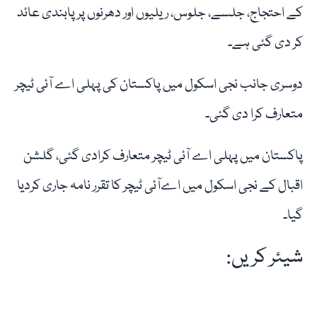
کے احتجاج، جلسے، جلوس، ریلیوں اور دھرنوں پر پابندی عائد
کر دی گئی ہے۔
دوسری جانب نجی اسکول میں پاکستان کی پہلی اے آئی ٹیچر
متعارف کرا دی گئی۔
پاکستان میں پہلی اے آئی ٹیچر متعارف کرادی گئی، گلشن
اقبال کے نجی اسکول میں اےآئی ٹیچر کا تقرر نامہ جاری کردیا
گیا۔
شیئر کریں: