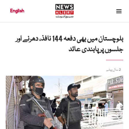
English
بلوچستان میں بھی دفعہ 144 نافذ، دھرنے اور
جلسوں پر پابندی عائد
2 سال پہلے