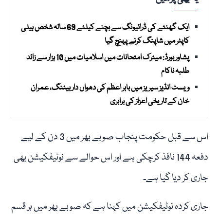
ایک گھنٹے کی ڈرائیونگ سے بچنے کیلئے 69 سالہ شخص ہیلی
کاپٹر میں شاپنگ کرنے پہنچ گیا
پشاور بورڈ: میٹرک امتحانات میں اسلامیات میں 10 ہزار سے زائد
طلبہ ناکام
ویسٹ انڈیز سیریز میں بابر اعظم کی دھواں دار بیٹنگ، عمران
خان کے تاریخی اعزاز کی برابری
اس سے قبل حکومت پنجاب صوبے بھر میں 3 دن کے لیے
دفعہ 144 نافذ کرچکی ہے اور اس حوالے سے نوٹیفکیشن بھی
جاری کر دیا گیا ہے۔
جاری کردہ نوٹیفکیشن میں کہنا ہے کہ صوبے بھر میں ہر قسم