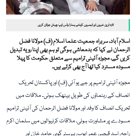
تازہ ترین خبروں اور تبصروں کیلئے ہمارا وٹس ایپ چینل جوائن کریں
اسلام آباد، سربراہ جمعیت علما اسلام (ف) مولانا فضل
الرحمان نے کہا کہ بدمعاشی ہوگی تو ہم بھی اپنا رویہ تبدیل
کریں گے، مجوزہ آئینی ترامیم سے متعلق حکومت کا پہلا
مسودہ مسترد کیا تھا آج بھی کرتے ہیں۔
مجوزہ آئینی ترامیم پر جے یو آئی (ف) اور پاکستان تحریک
انصاف کے رہنماؤں کی طویل بیٹھک ہوئی۔ ملاقات میں
تحریک انصاف کا وفد اور مولانا فضل الرحمان کی آئینی ترامیم
مسودے پر مشاورت ہوئی، ملاقات کرنیوالوں میں سلمان اکرم
راجہ، اسد قیصر، عمر ایوب، بیرسٹر گوہر، حامد خان اور