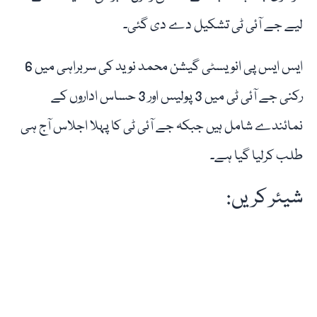
لیے جے آئی ٹی تشکیل دے دی گئی۔
ایس ایس پی انویسٹی گیشن محمد نوید کی سربراہی میں 6
رکنی جے آئی ٹی میں 3 پولیس اور 3 حساس اداروں کے
نمائندے شامل ہیں جبکہ جے آئی ٹی کا پہلا اجلاس آج ہی
طلب کرلیا گیا ہے۔
شیئر کریں: