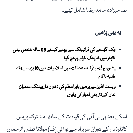
صاحبزادہ حامد رضا شامل تھے۔
یہ بھی پڑھیں
ایک گھنٹے کی ڈرائیونگ سے بچنے کیلئے 69 سالہ شخص ہیلی
کاپٹر میں شاپنگ کرنے پہنچ گیا
پشاور بورڈ: میٹرک امتحانات میں اسلامیات میں 10 ہزار سے زائد
طلبہ ناکام
ویسٹ انڈیز سیریز میں بابر اعظم کی دھواں دار بیٹنگ، عمران
خان کے تاریخی اعزاز کی برابری
اسکے بعد پی ٹی آئی کی قیادت کے ساتھ مشترکہ پریس
کانفرنس کے دوران سربراہ جے یو آئی (ف) مولانا فضل الرحمان