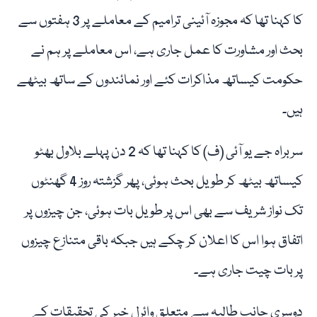
کا کہنا تھا کہ مجوزہ آئینی ترامیم کے معاملے پر 3 ہفتوں سے
بحث اور مشاورت کا عمل جاری ہے، اس معاملے پر ہم نے
حکومت کیساتھ مذاکرات کئے اور نمائندوں کے ساتھ بیٹھے
ہیں۔
سربراہ جے یو آئی (ف) کا کہنا تھا کہ 2 دن پہلے بلاول بھٹو
کیساتھ بیٹھ کر طویل بحث ہوئی، پھر گزشتہ روز 4 گھنٹوں
تک نواز شریف سے بھی اس پر طویل بات ہوئی، جن چیزوں پر
اتفاق ہوا اس کا اعلان کر چکے ہیں جبکہ باقی متنازع چیزوں
پر بات چیت جاری ہے۔
دوسری جانب طالبہ سے متعلق وائرل خبر کی تحقیقات کے