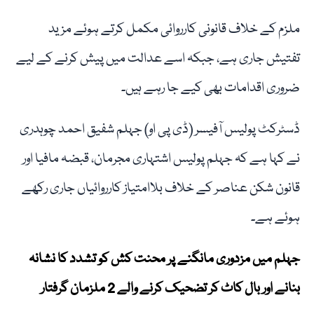
ملزم کے خلاف قانونی کارروائی مکمل کرتے ہوئے مزید
تفتیش جاری ہے، جبکہ اسے عدالت میں پیش کرنے کے لیے
ضروری اقدامات بھی کیے جا رہے ہیں۔
ڈسٹرکٹ پولیس آفیسر (ڈی پی او) جہلم شفیق احمد چوہدری
نے کہا ہے کہ جہلم پولیس اشتہاری مجرمان، قبضہ مافیا اور
قانون شکن عناصر کے خلاف بلاامتیاز کارروائیاں جاری رکھے
ہوئے ہے۔
جہلم میں مزدوری مانگنے پر محنت کش کو تشدد کا نشانہ
بنانے اور بال کاٹ کر تضحیک کرنے والے 2 ملزمان گرفتار