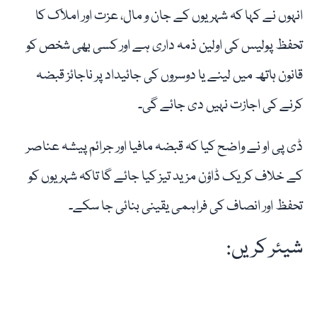
انہوں نے کہا کہ شہریوں کے جان و مال، عزت اور املاک کا
تحفظ پولیس کی اولین ذمہ داری ہے اور کسی بھی شخص کو
قانون ہاتھ میں لینے یا دوسروں کی جائیداد پر ناجائز قبضہ
کرنے کی اجازت نہیں دی جائے گی۔
ڈی پی او نے واضح کیا کہ قبضہ مافیا اور جرائم پیشہ عناصر
کے خلاف کریک ڈاؤن مزید تیز کیا جائے گا تاکہ شہریوں کو
تحفظ اور انصاف کی فراہمی یقینی بنائی جا سکے۔
شیئر کریں: