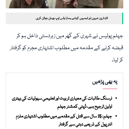
تازہ ترین خبروں اور تبصروں کیلئے ہمارا وٹس ایپ چینل جوائن کریں
جہلم پولیس نے شہری کے گھر میں زبردستی داخل ہو کر
قبضہ کرنے کے مقدمہ میں مطلوب اشتہاری مجرم کو گرفتار
کر لیا۔
یہ بھی پڑھیں
نرسنگ طالبات کی معیاری تربیت اور تعلیمی سہولیات کی بہتری
اولین ترجیح ہے، ڈپٹی کمشنر جہلم
جہلم: 15 سال سے قتل کے مقدمے میں مطلوب اشتہاری ملزم
انٹرپول کے ذریعے دبئی سے گرفتار