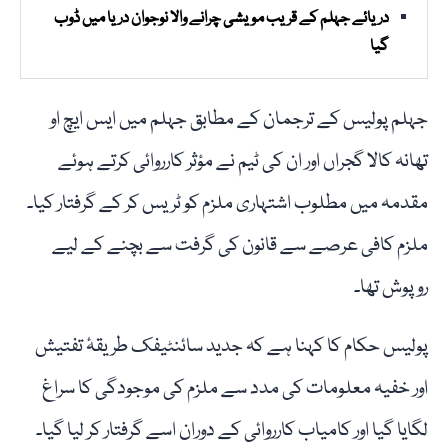
دریائے جہلم کے قریب مویشی چرانے والا نوجوان دریا میں ڈوب
گیا
جہلم پولیس کے ترجمان کے مطابق جہلم میں ایس ایچ او
تھانہ کالا گجراں اور ان کی ٹیم نے مؤثر کارروائی کرتے ہوئے
مقدمہ میں مطلوب اشتہاری ملزم کو ٹریس کر کے گرفتار کیا۔
ملزم کافی عرصے سے قانون کی گرفت سے بچنے کے لیے
روپوش تھا۔
پولیس حکام کا کہنا ہے کہ جدید سائنٹیفک طریقۂ تفتیش
اور خفیہ معلومات کی مدد سے ملزم کی موجودگی کا سراغ
لگایا گیا اور کامیاب کارروائی کے دوران اسے گرفتار کر لیا گیا۔