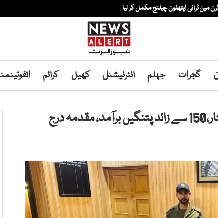
ئرن مین ٹرائی ایتھلون چیلنج مکمل کر لیا
ن
گجرات
جہلم
انٹرنیشنل
کھیل
کرائم
انفوٹینم
 درج