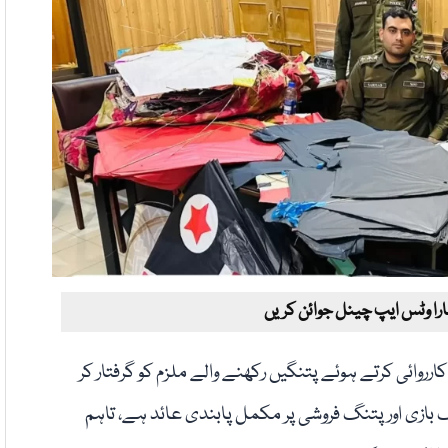
ارا وٹس ایپ چینل جوائن کریں
ارروائی کرتے ہوئے پتنگیں رکھنے والے ملزم کو گرفتار کر
ازی اور پتنگ فروشی پر مکمل پابندی عائد ہے، تاہم