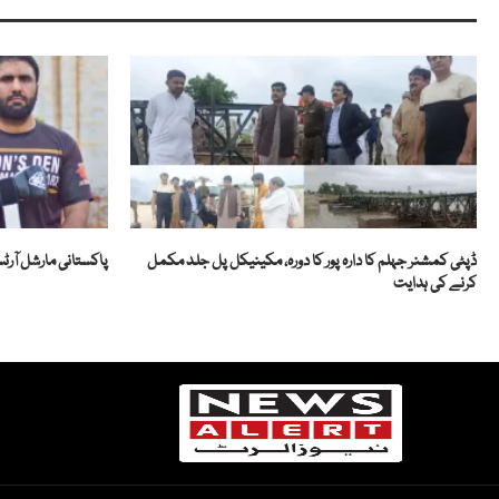
ڈپٹی کمشنر جہلم کا دارہ پور کا دورہ، مکینیکل پل جلد مکمل
پاکستانی مارشل آرٹس
کرنے کی ہدایت