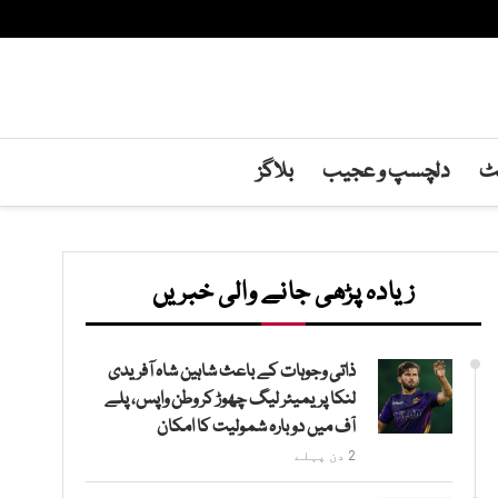
نٹ
دلچسپ و عجیب
بلاگز
زیادہ پڑھی جانے والی خبریں
ذاتی وجوہات کے باعث شاہین شاہ آفریدی
لنکا پریمیئر لیگ چھوڑ کر وطن واپس، پلے
آف میں دوبارہ شمولیت کا امکان
2 دن پہلے