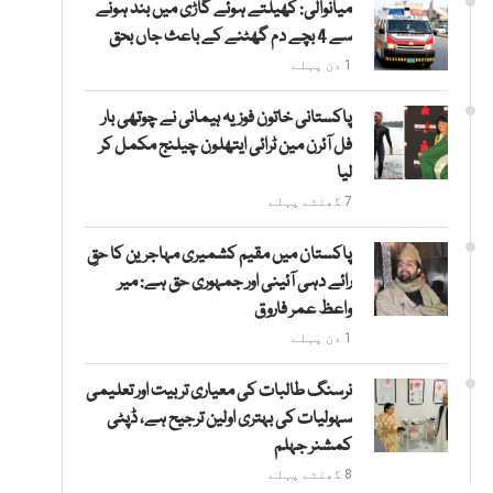
میانوالی: کھیلتے ہوئے گاڑی میں بند ہونے
سے 4 بچے دم گھٹنے کے باعث جاں بحق
1 دن پہلے
پاکستانی خاتون فوزیہ ہیمانی نے چوتھی بار
فل آئرن مین ٹرائی ایتھلون چیلنج مکمل کر
لیا
7 گھنٹے پہلے
پاکستان میں مقیم کشمیری مہاجرین کا حقِ
رائے دہی آئینی اور جمہوری حق ہے: میر
واعظ عمر فاروق
1 دن پہلے
نرسنگ طالبات کی معیاری تربیت اور تعلیمی
سہولیات کی بہتری اولین ترجیح ہے، ڈپٹی
کمشنر جہلم
8 گھنٹے پہلے