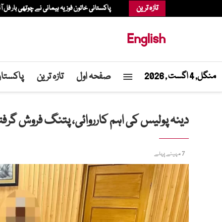
تازہ ترین
پاکستانی خاتون فوزیہ ہیمانی نے چوتھی بار فل آ
English
صفحہ اول
تازہ ترین
پاکستا
منگل, 4 اگست , 2026
دینہ پولیس کی اہم کارروائی، پتنگ فروش گرفتار،150 سے زائد پتنگیں برآمد، مقدمہ
7 مہینے پہلے