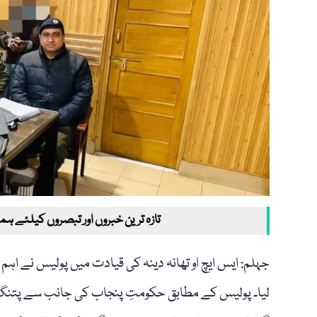
تازہ ترین خبروں اور تبصروں کیلئے ہم
جہلم: ایس ایچ او تھانہ دینہ کی قیادت میں پولیس نے اہم ک
لیا۔ پولیس کے مطابق حکومتِ پنجاب کی جانب سے پتنگ ب