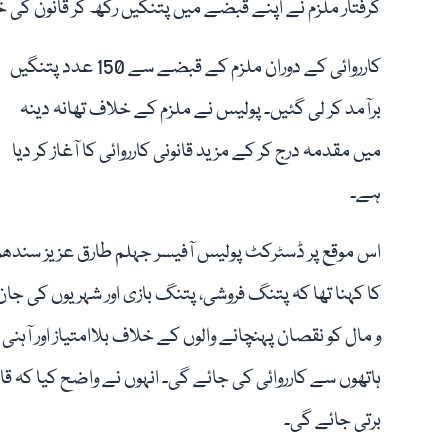
گرفتار ملزم نے اپنے قبضے میں پتنگیں رکھ کر قانون کی 
کارروائی کے دوران ملزم کے قبضے سے 150 عدد پتنگیں
برآمد کر لی گئیں۔ پولیس نے ملزم کے خلاف تھانہ دینہ
میں مقدمہ درج کر کے مزید قانونی کارروائی کا آغاز کر دیا
ہے۔
اس موقع پر ڈسٹرکٹ پولیس آفیسر جہلم طارق عزیز سندھو
کا کہنا تھا کہ پتنگ فروشی، پتنگ بازی اور شہریوں کی جان
و مال کو نقصان پہنچانے والوں کے خلاف بلاامتیاز اور آہنی
ہاتھوں سے کارروائی کی جائے گی۔ انہوں نے واضح کیا کہ 
برتی جائے گی۔