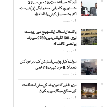
آزاد کشمیر انتخابات: 45 میں سے 23
نشستوں پر کامیابی، مسلم لیگ (ن) نے سادہ
اکثریت حاصل کر لی: رانا ثناء اللہ
1 دن پہلے
پاکستان اسٹاک ایکسچینج میں زبردست
تیزی، 100 انڈیکس میں 2700 سے زائد
پوائنٹس کا اضافہ
1 دن پہلے
سوات: کبل پولیس اسٹیشن کے باہر خودکش
دھماکا، 5 افراد شہید، 15 زخمی
2 دن پہلے
نان و نفقے کا تعین والد کی مالی استطاعت
کے مطابق ہوگا: سپریم کورٹ
1 دن پہلے