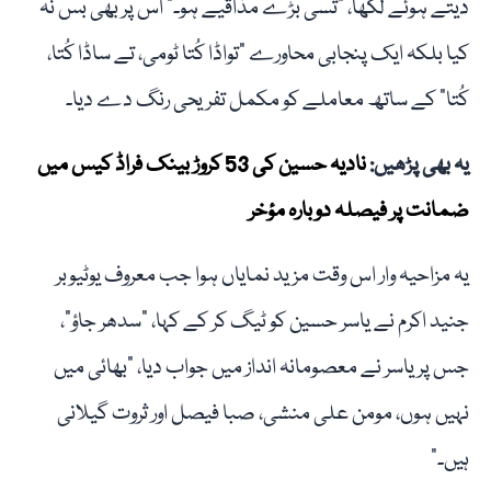
دیتے ہوئے لکھا، "تُسی بڑے مذاقیے ہو۔” اس پر بھی بس نہ
کیا بلکہ ایک پنجابی محاورے "تواڈا کُتا ٹومی، تے ساڈا کُتا،
کُتا” کے ساتھ معاملے کو مکمل تفریحی رنگ دے دیا۔
یہ بھی پڑھیں:
نادیہ حسین کی 53 کروڑ بینک فراڈ کیس میں
ضمانت پر فیصلہ دوبارہ مؤخر
یہ مزاحیہ وار اس وقت مزید نمایاں ہوا جب معروف یوٹیوبر
جنید اکرم نے یاسر حسین کو ٹیگ کر کے کہا، "سدھر جاؤ”،
جس پر یاسر نے معصومانہ انداز میں جواب دیا، "بھائی میں
نہیں ہوں، مومن علی منشی، صبا فیصل اور ثروت گیلانی
ہیں۔”