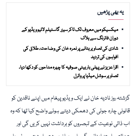
یہ بھی پڑھیں
میکسیکو میں معروف ٹک ٹاکر سیزر گاسٹیلم لائیو ویڈیو کے
دوران فائرنگ سے ہلاک
شادی کی تصاویر ہٹانے پر نمرہ خان کی وضاحت، طلاق کی
افواہوں کی تردید
اقرا عزیز نے پہلی بار بیٹی صوفیہ کا چہرہ مداحوں کو دکھا دیا،
تصاویر سوشل میڈیا پر وائرل
گزشتہ روز نادیہ خان نے ایک ویڈیو پیغام میں اپنے ناقدین کو
قانونی چارہ جوئی کی دھمکی دیتے ہوئے واضح کیا تھا کہ وہ
اب ذاتی نوعیت کے تبصروں کو برداشت نہیں کریں گی اور