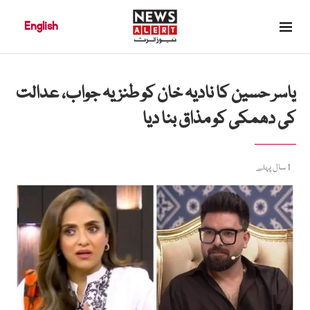
English
یاسر حسین کا نادیہ خان کو طنزیہ جواب، عدالت
کی دھمکی کو مذاق بنا دیا
1 سال پہلے