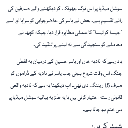
سوشل میڈیا پر اس نوک جھونک کو دیکھنے والے صارفین کی
رائے تقسیم ہے۔ بعض نے یاسر کی حاضرجوابی کو سراہا اور اسے
"جیسا کو تیسا” کا عملی مظاہرہ قرار دیا، جبکہ کچھ نے
معاملے کو سنجیدگی سے نہ لینے پر تنقید کی۔
یاد رہے کہ نادیہ خان اور یاسر حسین کے درمیان یہ لفظی
جنگ اس وقت شروع ہوئی جب یاسر نے نادیہ کے ڈراموں کو
صرف 1.5 ریٹنگ دی تھی۔ اب دیکھنا یہ ہے کہ نادیہ واقعی
قانونی راستہ اختیار کرتی ہیں یا یہ طنزیہ بیانیہ سوشل میڈیا پر
ہی ختم ہو جاتا ہے۔
شیئر کریں: