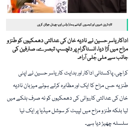
تازہ ترین خبروں اور تبصروں کیلئے ہمارا وٹس ایپ چینل جوائن کریں
اداکار یاسر حسین نے نادیہ خان کی عدالتی دھمکیوں کو طنز و
مزاح میں اُڑا دیا، انسٹاگرام پر دلچسپ تبصرے، صارفین کی
جانب سے ملی جُلی آراء۔
کراچی، پاکستانی اداکار اور ہدایت کار یاسر حسین نے اپنی
طنزیہ حسِ مزاح کا ایک اور مظاہرہ کرتے ہوئے میزبان نادیہ
خان کی عدالتی کارروائی کی دھمکیوں کو نہ صرف ہلکے میں
لیا بلکہ طنز و مزاح میں لپیٹ کر سوشل میڈیا پر ایک نیا
سلسلہ چھیڑ دیا ہے۔