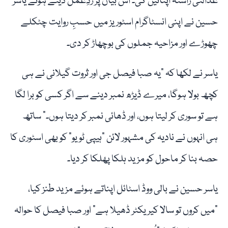
عدالتی راستہ اپنائیں گی۔ اس بیان پر ردِعمل دیتے ہوئے یاسر
حسین نے اپنی انسٹاگرام اسٹوریز میں حسبِ روایت چٹکلے
چھوڑے اور مزاحیہ جملوں کی بوچھاڑ کر دی۔
یاسر نے لکھا کہ "یہ صبا فیصل جی اور ثروت گیلانی نے ہی
کچھ بولا ہوگا، میرے ڈیڑھ نمبر دینے سے اگر کسی کو برا لگا
ہے تو سوری کر لیتا ہوں، اور ڈھائی نمبر کر دیتا ہوں۔” ساتھ
ہی انہوں نے نادیہ کی مشہور لائن "ہیپی ٹو یو” کو بھی اسٹوری کا
حصہ بنا کر ماحول کو مزید ہلکا پھلکا کر دیا۔
یاسر حسین نے بالی ووڈ اسٹائل اپناتے ہوئے مزید طنز کیا،
"میں کروں تو سالا کیریکٹر ڈھیلا ہے” اور صبا فیصل کا حوالہ