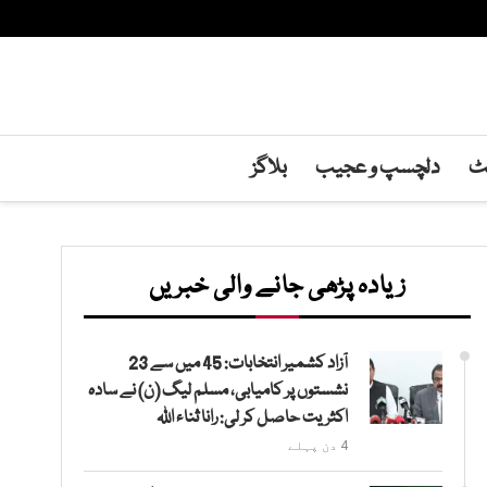
نٹ
دلچسپ و عجیب
بلاگز
زیادہ پڑھی جانے والی خبریں
آزاد کشمیر انتخابات: 45 میں سے 23
نشستوں پر کامیابی، مسلم لیگ (ن) نے سادہ
اکثریت حاصل کر لی: رانا ثناء اللہ
4 دن پہلے