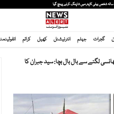
ن
گجرات
جہلم
انٹرنیشنل
کھیل
کرائم
انفوٹینم
نسی لگنے سے بال بال بچا: سید جبران کا