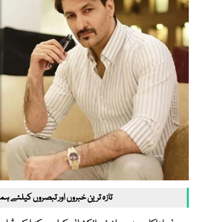
تازہ ترین خبروں اور تبصروں کیلئے ہم