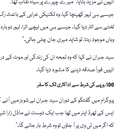
انہوں نے مزید بتایا، "میرے چہرے پر سیاہ نقاب تھا،
جیسے ہی لیور کھینچا گیا، وہ تکنیکی خرابی کے باعث رک گی
تختے سے اتار دیا گیا۔ جیسے ہی میں نیچے اترا، لیور دوبارہ
وہاں موجود رہتا، تو شاید میری جان چلی جاتی۔”
سید جبران نے کہا کہ وہ لمحہ ان کی زندگی اور موت کے درم
انہیں فوراً صدقہ دینے کا مشورہ دیا گیا۔
100 روپے کی شرط سے اداکاری تک کا سفر
پروگرام میں گفتگو کے دوران سید جبران نے شوبز میں آنے ک
کہ اگر میں ٹی وی پر آ جاؤں تو وہ شرط ہار جائے گا۔”