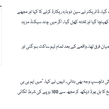
ا۔ ڈائریکٹر نے سین دوبارہ ریکارڈ کرنے کا کہا اور مجھے
 کھینچا گیا اور تختہ کھل گیا۔ اگر میں چند سیکنڈ مزید
یان فرق تھا۔ واقعے کے بعد تمام ٹیم ساکت ہو گئی اور
ی دلچسپ وجہ بھی بتائی۔ انہوں نے کہا، "میں ایم بی بی
ایس کے تھرڈ ایئر میں تھا جب ایک دوست نے ماڈل زارا شیخ کا بل بورڈ دیکھ کر مجھ سے 100 روپے کی شرط لگائی