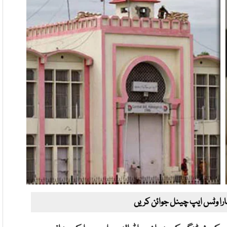
ارا وٹس ایپ چینل جوائن کریں