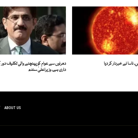
 ناسا نے خبردار کر دیا
دھرنوں سے عوام کو پہنچنے والی تکلیف دور ک
داری ہے، وزیراعلیٰ سندھ
ABOUT US