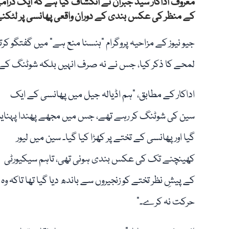
معروف اداکار سید جبران نے انکشاف کیا ہے کہ ایک ڈرام
کے منظر کی عکس بندی کے دوران واقعی پھانسی پر لٹکنے
جیو نیوز کے مزاحیہ پروگرام "ہنسنا منع ہے” میں گفتگو 
لمحے کا ذکر کیا، جس نے نہ صرف انہیں بلکہ شوٹنگ کے ع
اداکار کے مطابق، "ہم اڈیالہ جیل میں پھانسی کے ایک
سین کی شوٹنگ کر رہے تھے، جس میں مجھے پھندا پہنایا
گیا اور پھانسی کے تختے پر کھڑا کیا گیا۔ سین میں لیور
کھینچنے تک کی عکس بندی ہونی تھی، تاہم سیکیورٹی
کے پیشِ نظر تختے کو زنجیروں سے باندھ دیا گیا تھا تاکہ وہ
حرکت نہ کرے۔”