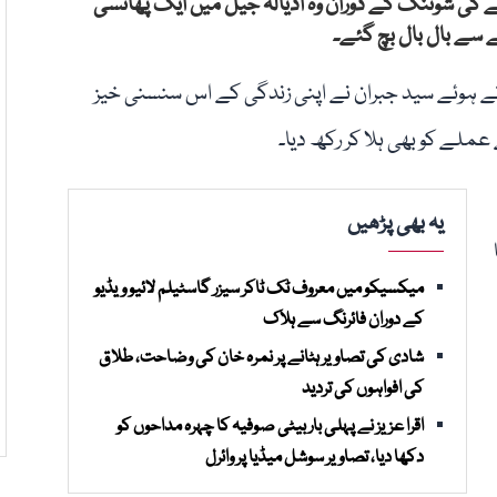
ے کی شوٹنگ کے دوران وہ اڈیالہ جیل میں ایک پھانسی
 سے بال بال بچ گئے۔
کرتے ہوئے سید جبران نے اپنی زندگی کے اس سنسنی خیز
ملے کو بھی ہلا کر رکھ دیا۔
یہ بھی پڑھیں
میکسیکو میں معروف ٹک ٹاکر سیزر گاسٹیلم لائیو ویڈیو
کے دوران فائرنگ سے ہلاک
شادی کی تصاویر ہٹانے پر نمرہ خان کی وضاحت، طلاق
کی افواہوں کی تردید
اقرا عزیز نے پہلی بار بیٹی صوفیہ کا چہرہ مداحوں کو
دکھا دیا، تصاویر سوشل میڈیا پر وائرل