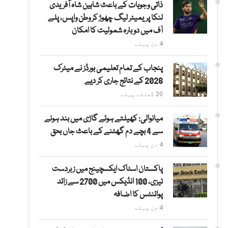
ذاتی وجوہات کے باعث شاہین شاہ آفریدی
لنکا پریمیئر لیگ چھوڑ کر وطن واپس، پلے
آف میں دوبارہ شمولیت کا امکان
4 دن پہلے
پنجاب کے تمام تعلیمی بورڈز نے میٹرک
2026 کے نتائج جاری کر دیے
20 گھنٹے پہلے
میانوالی: کھیلتے ہوئے گاڑی میں بند ہونے
سے 4 بچے دم گھٹنے کے باعث جاں بحق
4 دن پہلے
پاکستان اسٹاک ایکسچینج میں زبردست
تیزی، 100 انڈیکس میں 2700 سے زائد
پوائنٹس کا اضافہ
4 دن پہلے