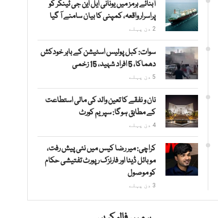
آبنائے ہرمز میں یونانی ایل این جی ٹینکر کو
پراسرار واقعہ، کمپنی کا بیان سامنے آ گیا
2 دن پہلے
سوات: کبل پولیس اسٹیشن کے باہر خودکش
دھماکا، 5 افراد شہید، 15 زخمی
5 دن پہلے
نان و نفقے کا تعین والد کی مالی استطاعت
کے مطابق ہوگا: سپریم کورٹ
4 دن پہلے
کراچی: میر رضا کیس میں نئی پیش رفت،
موبائل ڈیٹا اور فارنزک رپورٹ تفتیشی حکام
کو موصول
3 دن پہلے
ہمیں فالو کریں