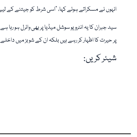
انہوں نے مسکراتے ہوئے کہا، "اسی شرط کو جیتنے کے لیے میں 
سید جبران کا یہ انٹرویو سوشل میڈیا پر بھی وائرل ہو رہ
پر حیرت کا اظہار کر رہے ہیں بلکہ ان کے شوبز میں داخل
شیئر کریں: