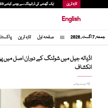
تازہ ترین
ایک گھنٹے کی ڈرائیونگ سے بچنے کیلئے 69 سالہ شخص ہیلی کاپٹر میں شاپنگ کرنے پہنچ گیا
English
صفحہ اول
تازہ ترین
پاکستا
جمعہ, 7 اگست , 2026
اڈیالہ جیل میں شوٹنگ کے دوران اصل میں پھا
انکشاف
12 مہینے پہلے