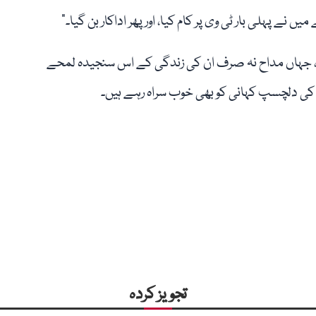
نے پہلی بار ٹی وی پر کام کیا، اور پھر اداکار بن گیا۔”
ا ہے، جہاں مداح نہ صرف ان کی زندگی کے اس سنجیدہ لمحے
ے کی دلچسپ کہانی کو بھی خوب سراہ رہے ہیں۔
تجویز کردہ