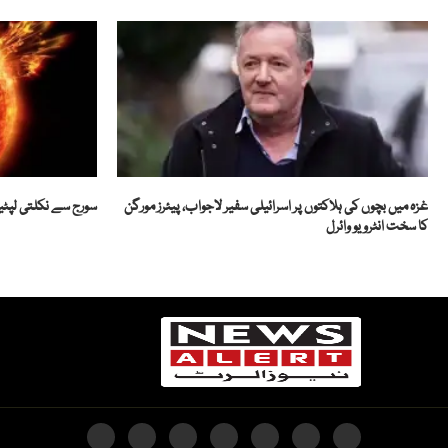
غزہ میں بچوں کی ہلاکتوں پر اسرائیلی سفیر لاجواب، پیئرز مورگن
سورج سے نکلتی لپٹیں،
کا سخت انٹرویو وائرل