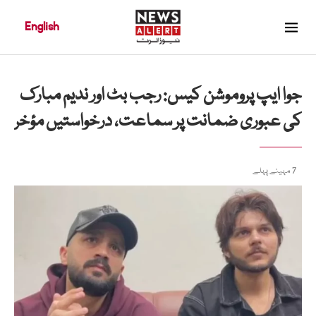
English
جوا ایپ پروموشن کیس: رجب بٹ اور ندیم مبارک
کی عبوری ضمانت پر سماعت، درخواستیں مؤخر
7 مہینے پہلے