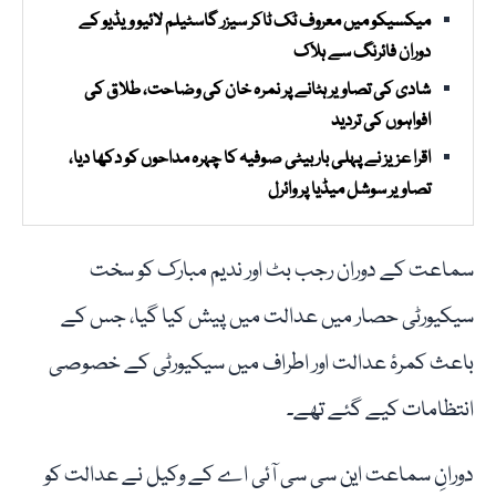
میکسیکو میں معروف ٹک ٹاکر سیزر گاسٹیلم لائیو ویڈیو کے
دوران فائرنگ سے ہلاک
شادی کی تصاویر ہٹانے پر نمرہ خان کی وضاحت، طلاق کی
افواہوں کی تردید
اقرا عزیز نے پہلی بار بیٹی صوفیہ کا چہرہ مداحوں کو دکھا دیا،
تصاویر سوشل میڈیا پر وائرل
سماعت کے دوران رجب بٹ اور ندیم مبارک کو سخت
سیکیورٹی حصار میں عدالت میں پیش کیا گیا، جس کے
باعث کمرۂ عدالت اور اطراف میں سیکیورٹی کے خصوصی
انتظامات کیے گئے تھے۔
دورانِ سماعت این سی سی آئی اے کے وکیل نے عدالت کو