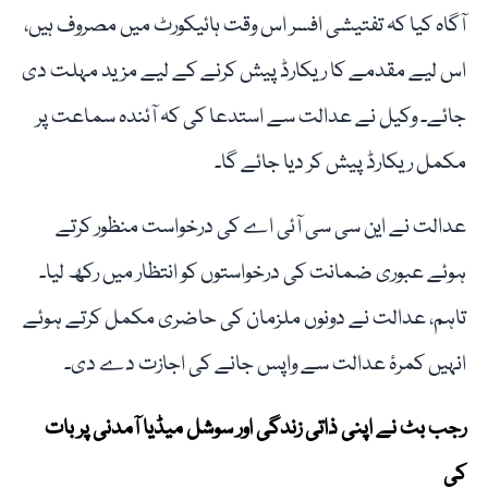
آگاہ کیا کہ تفتیشی افسر اس وقت ہائیکورٹ میں مصروف ہیں،
اس لیے مقدمے کا ریکارڈ پیش کرنے کے لیے مزید مہلت دی
جائے۔ وکیل نے عدالت سے استدعا کی کہ آئندہ سماعت پر
مکمل ریکارڈ پیش کر دیا جائے گا۔
عدالت نے این سی سی آئی اے کی درخواست منظور کرتے
ہوئے عبوری ضمانت کی درخواستوں کو انتظار میں رکھ لیا۔
تاہم، عدالت نے دونوں ملزمان کی حاضری مکمل کرتے ہوئے
انہیں کمرۂ عدالت سے واپس جانے کی اجازت دے دی۔
رجب بٹ نے اپنی ذاتی زندگی اور سوشل میڈیا آمدنی پر بات
کی