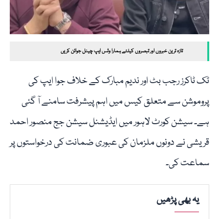
تازہ ترین خبروں اور تبصروں کیلئے ہمارا وٹس ایپ چینل جوائن کریں
ٹک ٹاکرز رجب بٹ اور ندیم مبارک کے خلاف جوا ایپ کی
پروموشن سے متعلق کیس میں اہم پیشرفت سامنے آ گئی
ہے۔ سیشن کورٹ لاہور میں ایڈیشنل سیشن جج منصور احمد
قریشی نے دونوں ملزمان کی عبوری ضمانت کی درخواستوں پر
سماعت کی۔
یہ بھی پڑھیں