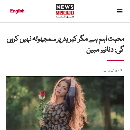
English
محبت اہم ہے مگر کیریئر پر سمجھوتہ نہیں کروں
گی: دنانیر مبین
3 مہینے پہلے