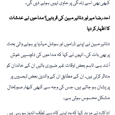
کبھی بھی اسے زندگی پر حاوی نہیں ہونے دیں گی۔
احد رضا میر اور دنانیر مبین کی قربتیں؟ مداحوں نے خدشات
کا اظہار کر دیا
دنانیر مبین نے اپنے ڈراموں اور سوشل میڈیا پر ہونے والی بحث
پر بھی بات کی۔ انہوں نے کہا کہ مداحوں کی دلچسپی خوش
آئند ہے، تاہم بعض اوقات غیر ضروری باتیں ان کے خاندان کو
متاثر کرتی ہیں۔ ان کے مطابق ان کے والدین بعض تبصروں پر
پریشان ہو جاتے ہیں، جس کی وجہ سے کبھی کبھار صورتحال
مشکل محسوس ہوتی ہے۔
اداکارہ نے مزید کہا کہ وہ اپنے کام سے لطف اندوز ہو رہی ہیں