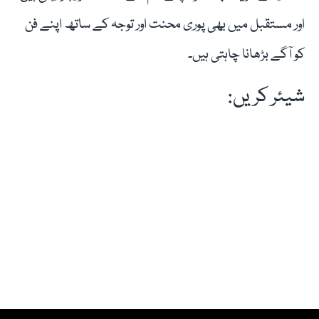
اور مستقبل میں بھی پوری محنت اور توجہ کے ساتھ اپنے فن
کو آگے بڑھانا چاہتی ہیں۔
شیئر کریں: