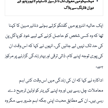
میکسیکو میں معروف ٹک ٹاکر سیزر گاسٹیلم لائیو ویڈیو کے
دوران فائرنگ سے ہلاک
ایک حالیہ انٹرویو میں گفتگو کرتے ہوئے دنانیر مبین کا کہنا
تھا کہ وہ کسی شخص کو حاصل کرنے کے لیے خود کو پاگل پن
کی حد تک نہیں لے جائیں گی۔ انہوں نے کہا کہ اس وقت ان
کی پوری توجہ اپنے کام، ذاتی ترقی اور بہتر زندگی گزارنے پر مرکوز
ہے۔
اداکارہ نے کہا کہ ان کی زندگی میں اس وقت کئی اہم
معاملات چل رہے ہیں اور وہ اپنے کیریئر کو اولین ترجیح دے
رہی ہیں۔ ان کے مطابق محبت اپنی جگہ اہم ضرور ہے، مگر وہ