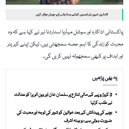
تازہ ترین خبروں اور تبصروں کیلئے ہمارا وٹس ایپ چینل جوائن کریں
پاکستانی اداکارہ اور سوشل میڈیا اسٹاردنا نیر نے کہا ہے کہ وہ
محبت کو زندگی کا اہم حصہ سمجھتی ہیں، لیکن اپنے کیریئر
اور اہداف پر کبھی سمجھوتہ نہیں کریں گی۔
یہ بھی پڑھیں
3 کروڑ روپے کے مالی تنازع پر سلمان خان اور بہن الویرا کو عدالت
نے طلب کرلیا
بچے کی پیدائش کے بعد خواتین کو شوہر کی توجہ اور محبت کی
ضرورت ہوتی ہے: روبینہ اشرف