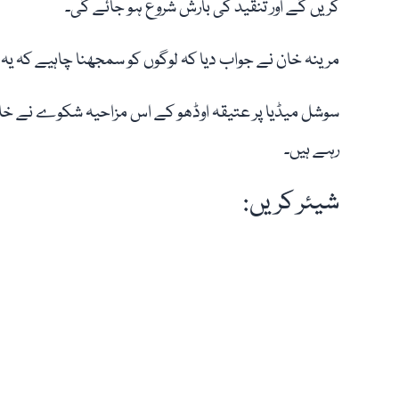
کریں گے اور تنقید کی بارش شروع ہو جائے گی۔
مرینہ خان نے جواب دیا کہ لوگوں کو سمجھنا چاہیے کہ ی
سوشل میڈیا پر عتیقہ اوڈھو کے اس مزاحیہ شکوے نے خا
رہے ہیں۔
شیئر کریں: