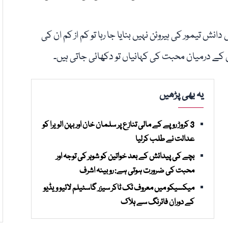
انش تیمور کی ہیروئن نہیں بنایا جا رہا تو کم از کم ان کی
ین کے درمیان محبت کی کہانیاں تو دکھائی جاتی ہیں۔
یہ بھی پڑھیں
3 کروڑ روپے کے مالی تنازع پر سلمان خان اور بہن الویرا کو
عدالت نے طلب کرلیا
بچے کی پیدائش کے بعد خواتین کو شوہر کی توجہ اور
محبت کی ضرورت ہوتی ہے: روبینہ اشرف
میکسیکو میں معروف ٹک ٹاکر سیزر گاسٹیلم لائیو ویڈیو
کے دوران فائرنگ سے ہلاک