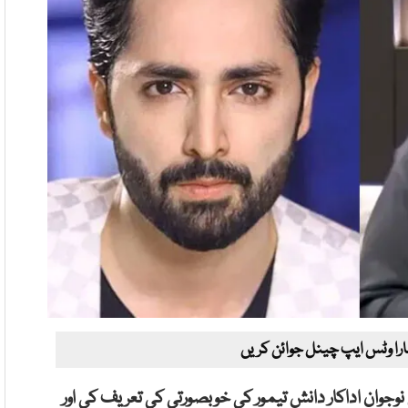
ارا وٹس ایپ چینل جوائن کریں
نوجوان اداکار دانش تیمور کی خوبصورتی کی تعریف کی اور