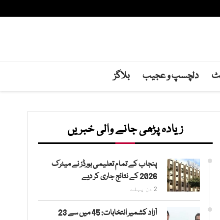
نٹ
دلچسپ و عجیب
بلاگز
زیادہ پڑھی جانے والی خبریں
پنجاب کے تمام تعلیمی بورڈز نے میٹرک
2026 کے نتائج جاری کر دیے
2 دن پہلے
آزاد کشمیر انتخابات: 45 میں سے 23