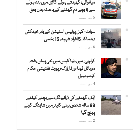
میانوالی: کھیلتے ہوئے گاڑی میں بند ہونے
سے 4 بچے دم گھٹنے کے باعث جاں بحق
5 دن پہلے
سوات: کبل پولیس اسٹیشن کے باہر خودکش
دھماکا، 5 افراد شہید، 15 زخمی
6 دن پہلے
کراچی: میر رضا کیس میں نئی پیش رفت،
موبائل ڈیٹا اور فارنزک رپورٹ تفتیشی حکام
کو موصول
4 دن پہلے
ایک گھنٹے کی ڈرائیونگ سے بچنے کیلئے
69 سالہ شخص ہیلی کاپٹر میں شاپنگ کرنے
پہنچ گیا
2 دن پہلے