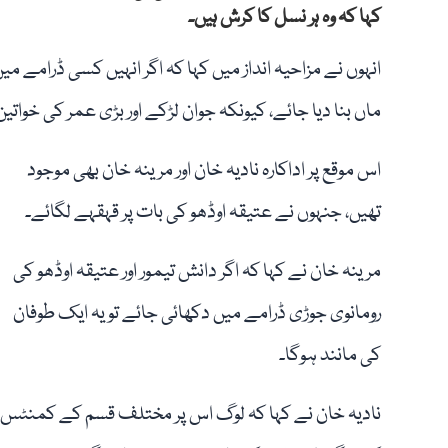
کہا کہ وہ ہر نسل کا کرش ہیں۔
انہوں نے مزاحیہ انداز میں کہا کہ اگر انہیں کسی ڈرامے میں د
ماں بنا دیا جائے، کیونکہ جوان لڑکے اور بڑی عمر کی خوات
اس موقع پر اداکارہ نادیہ خان اور مرینہ خان بھی موجود
تھیں، جنہوں نے عتیقہ اوڈھو کی بات پر قہقہے لگائے۔
مرینہ خان نے کہا کہ اگر دانش تیمور اور عتیقہ اوڈھو کی
رومانوی جوڑی ڈرامے میں دکھائی جائے تو یہ ایک طوفان
کی مانند ہوگا۔
نادیہ خان نے کہا کہ لوگ اس پر مختلف قسم کے کمنٹس