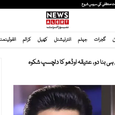
فت منتقلی کی سروس شروع
ن
گجرات
جہلم
انٹرنیشنل
کھیل
کرائم
انفوٹینم
 ہی بنا دو، عتیقہ اوڈھو کا دلچسپ شکوہ