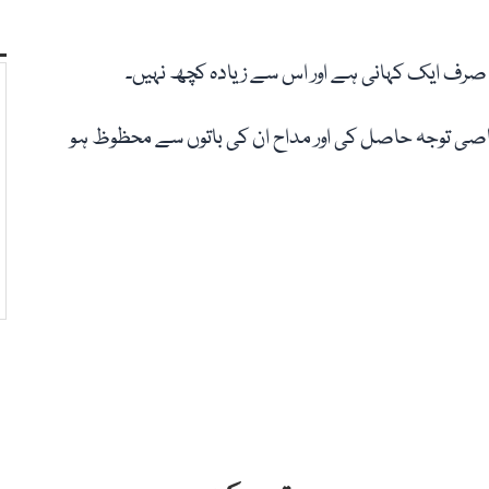
ہ صرف ایک کہانی ہے اور اس سے زیادہ کچھ نہیں۔
صی توجہ حاصل کی اور مداح ان کی باتوں سے محظوظ ہو