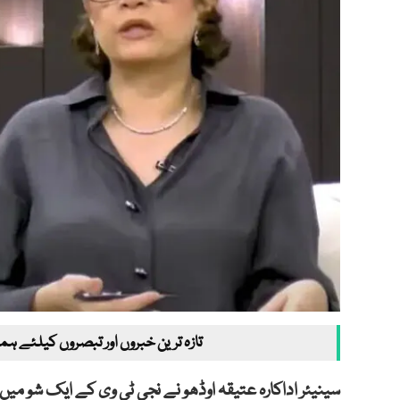
تازہ ترین خبروں اور تبصروں کیلئے ہم
سینیئر اداکارہ عتیقہ اوڈھو نے نجی ٹی وی کے ایک شو میں 