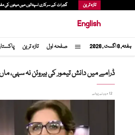
تازہ ترین
گجرات کے سرکاری اسپتالوں میں میتوں کی م
English
صفحہ اول
تازہ ترین
پاکستا
ہفتہ, 8 اگست , 2026
ڈرامے میں دانش تیمور کی ہیروئن نہ سہی، ماں
12 مہینے پہلے