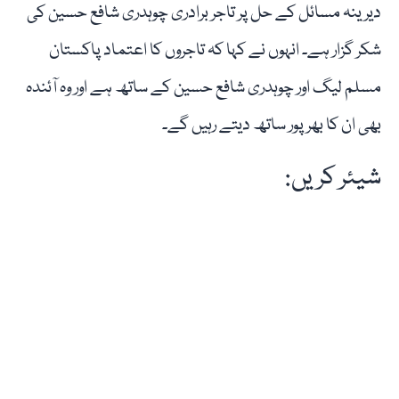
دیرینہ مسائل کے حل پر تاجر برادری چوہدری شافع حسین کی
شکر گزار ہے۔ انہوں نے کہا کہ تاجروں کا اعتماد پاکستان
مسلم لیگ اور چوہدری شافع حسین کے ساتھ ہے اور وہ آئندہ
بھی ان کا بھرپور ساتھ دیتے رہیں گے۔
شیئر کریں: