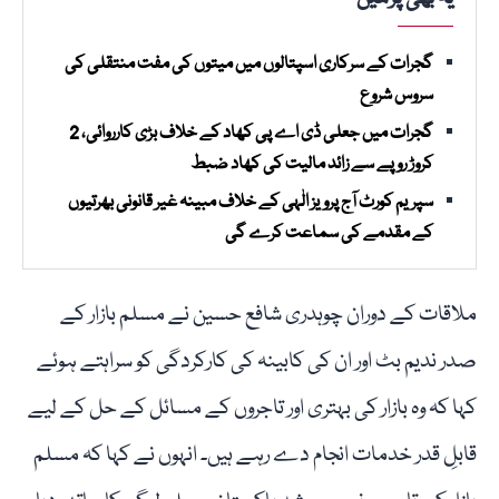
گجرات کے سرکاری اسپتالوں میں میتوں کی مفت منتقلی کی
سروس شروع
گجرات میں جعلی ڈی اے پی کھاد کے خلاف بڑی کارروائی، 2
کروڑ روپے سے زائد مالیت کی کھاد ضبط
سپریم کورٹ آج پرویز الٰہی کے خلاف مبینہ غیر قانونی بھرتیوں
کے مقدمے کی سماعت کرے گی
ملاقات کے دوران چوہدری شافع حسین نے مسلم بازار کے
صدر ندیم بٹ اور ان کی کابینہ کی کارکردگی کو سراہتے ہوئے
کہا کہ وہ بازار کی بہتری اور تاجروں کے مسائل کے حل کے لیے
قابلِ قدر خدمات انجام دے رہے ہیں۔ انہوں نے کہا کہ مسلم