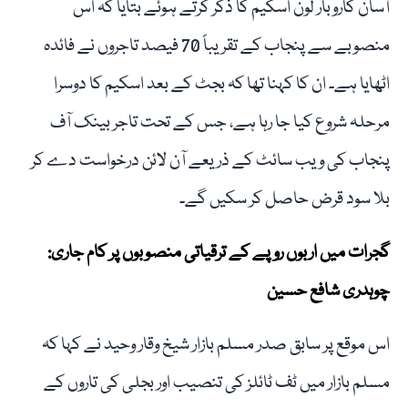
آسان کاروبار لون اسکیم کا ذکر کرتے ہوئے بتایا کہ اس
منصوبے سے پنجاب کے تقریباً 70 فیصد تاجروں نے فائدہ
اٹھایا ہے۔ ان کا کہنا تھا کہ بجٹ کے بعد اسکیم کا دوسرا
مرحلہ شروع کیا جا رہا ہے، جس کے تحت تاجر بینک آف
پنجاب کی ویب سائٹ کے ذریعے آن لائن درخواست دے کر
بلا سود قرض حاصل کر سکیں گے۔
گجرات میں اربوں روپے کے ترقیاتی منصوبوں پر کام جاری:
چوہدری شافع حسین
اس موقع پر سابق صدر مسلم بازار شیخ وقار وحید نے کہا کہ
مسلم بازار میں ٹف ٹائلز کی تنصیب اور بجلی کی تاروں کے