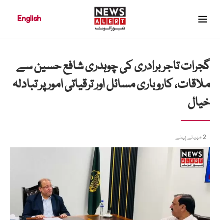
English
گجرات تاجر برادری کی چوہدری شافع حسین سے
ملاقات، کاروباری مسائل اور ترقیاتی امور پر تبادلہ
خیال
2 مہینے پہلے