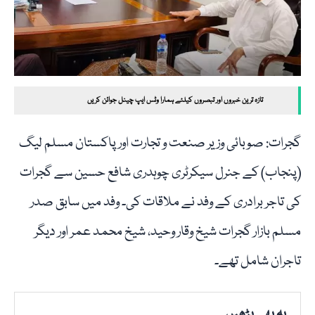
تازہ ترین خبروں اور تبصروں کیلئے ہمارا وٹس ایپ چینل جوائن کریں
گجرات: صوبائی وزیر صنعت و تجارت اور پاکستان مسلم لیگ
(پنجاب) کے جنرل سیکرٹری چوہدری شافع حسین سے گجرات
کی تاجر برادری کے وفد نے ملاقات کی۔ وفد میں سابق صدر
مسلم بازار گجرات شیخ وقار وحید، شیخ محمد عمر اور دیگر
تاجران شامل تھے۔
یہ بھی پڑھیں