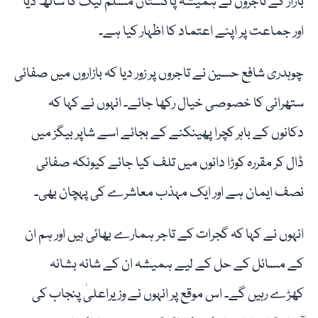
بازار کے تاجروں نے ہمیشہ پاکستان مسلم لیگ کا ساتھ دیا
اور جماعت پر اپنے اعتماد کا اظہار کیا ہے۔
چوہدری شافع حسین نے تاجروں پر زور دیا کہ بازاروں میں صفائی
ستھرائی کا خصوصی خیال رکھا جائے۔ انہوں نے کہا کہ
دکانوں کے باہر کچرا پھینکنے کے بجائے اسے شاپر بیگز میں
ڈال کر مقررہ کوڑا دانوں میں تلف کیا جائے کیونکہ صفائی
نصف ایمان ہے اور ایک مہذب معاشرے کی پہچان بھی۔
انہوں نے کہا کہ گجرات کے تاجر ہمارے بھائی ہیں اور ہم ان
کے مسائل کے حل کے لیے ہمیشہ ان کے شانہ بشانہ
کھڑے رہیں گے۔ اس موقع پر انہوں نے وزیراعلیٰ پنجاب کی