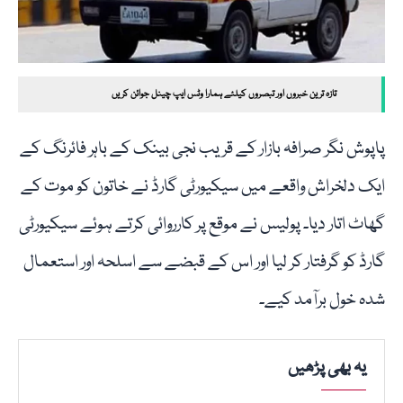
تازہ ترین خبروں اور تبصروں کیلئے ہمارا وٹس ایپ چینل جوائن کریں
پاپوش نگر صرافہ بازار کے قریب نجی بینک کے باہر فائرنگ کے
ایک دلخراش واقعے میں سیکیورٹی گارڈ نے خاتون کو موت کے
گھاٹ اتار دیا۔ پولیس نے موقع پر کارروائی کرتے ہوئے سیکیورٹی
گارڈ کو گرفتار کر لیا اور اس کے قبضے سے اسلحہ اور استعمال
شدہ خول برآمد کیے۔
یہ بھی پڑھیں