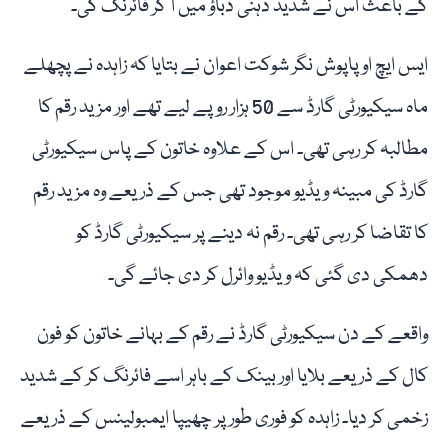
کے باعث اس نے شدید ذہنی دباؤ میں آ کر فائرنگ کی۔
ایس ایچ او پاپوش نگر شوکت اعوان نے بتایا کہ زاہدہ نے پچھلے
ماہ سیکیورٹی گارڈ سے 50 ہزار روپے لیے تھے اور مزید رقم کا
مطالبہ کر رہی تھی۔ اس کے علاوہ خاتون کے پاس سیکیورٹی
گارڈ کی مبینہ ویڈیو موجود تھی جس کے ذریعے وہ مزید رقم
کا تقاضا کر رہی تھی۔ رقم نہ دینے پر سیکیورٹی گارڈ کو
دھمکی دی گئی کہ ویڈیو وائرل کر دی جائے گی۔
واقعے کے دن سیکیورٹی گارڈ نے رقم کے بہانے خاتون کو فون
کال کے ذریعے بلایا اور بینک کے باہر اسے فائرنگ کر کے شدید
زخمی کر دیا۔ زاہدہ کو فوری طور پر چھیپا ایمبولینس کے ذریعے