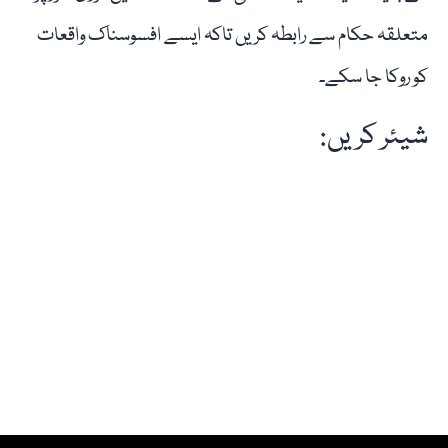
متعلقہ حکام سے رابطہ کریں تاکہ ایسے افسوسناک واقعات
کو روکا جا سکے۔
شیئر کریں: