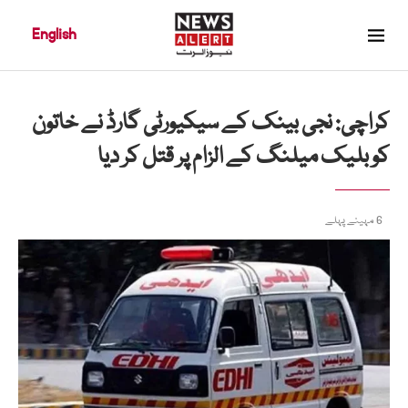
English
کراچی: نجی بینک کے سیکیورٹی گارڈ نے خاتون
کو بلیک میلنگ کے الزام پر قتل کر دیا
6 مہینے پہلے