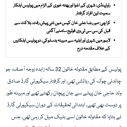
راولپنڈی: شہری کے اغوا اور بھتہ خوری کے الزام میں پولیس اہلکار
سمیت تین افراد گرفتار
کراچی: میر رضا علی خان کیس میں نئی پیش رفت، ہلاکت سے
قبل کی سی سی ٹی وی فوٹیج سامنے آگئی
لاہور میں شہری اور اہلیہ سے مبینہ بدسلوکی، دو پولیس اہلکاروں
کے خلاف مقدمہ درج
پولیس کے مطابق مقتولہ خاتون 32 سالہ زاہدہ زوجہ آصف، جو
چاندنی چوک کی رہائشی تھی، اور گرفتار سیکیورٹی گارڈ صادق
ولد حاجی خان پہلے سے جان پہچان رکھتے تھے اور مبینہ طور
پر دوست بھی تھے۔ ابتدائی تحقیقات کے دوران سیکیورٹی گارڈ
نے بتایا کہ مقتولہ خاتون اسے بلیک میل کر رہی تھی، جس