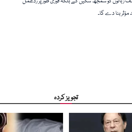
لف زبانوں کو سمجھ سکیں گے بلکہ فوری طور پر ردعمل
 مؤثر بنا دے گا۔
تجویز کردہ