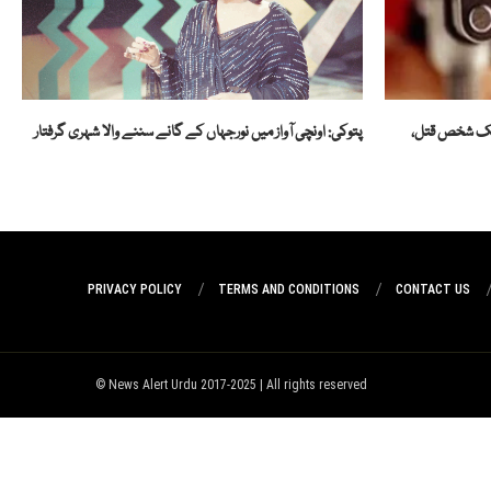
 ایک شخص قتل،
پتوکی: اونچی آواز میں نورجہاں کے گانے سننے والا شہری گرفتار
PRIVACY POLICY
TERMS AND CONDITIONS
CONTACT US
News Alert Urdu 2017-2025 | All rights reserved ©