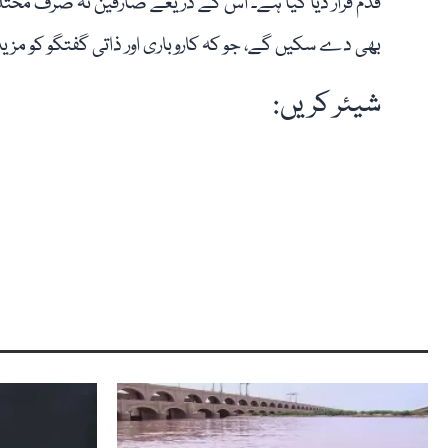
قدم قرار دیا گیا ہے۔ اس کے ذریعے صارفین نہ صرف مخت
بھی دے سکیں گے، جو کہ کاروباری اور ذاتی گفتگو کو مزید
شیئر کریں: