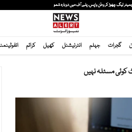
میئر لیگ چھوڑ کر وطن واپس، پلے آف میں دوبارہ شمولیت کا...
ن
گجرات
جہلم
انٹرنیشنل
کھیل
کرائم
انفوٹینم
وٹ کوئی مسئلہ نہیں