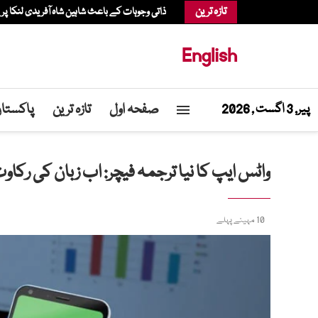
تازہ ترین
ذاتی وجوہات کے باعث شاہین شاہ آفریدی لنکا پری
English
صفحہ اول
تازہ ترین
پاکستا
پیر, 3 اگست , 2026
واٹس ایپ کا نیا ترجمہ فیچر: اب زبان کی رکا
10 مہینے پہلے