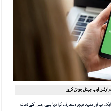
ارا وٹس ایپ چینل جوائن کریں
ک نیا اور مفید فیچر متعارف کرا دیا ہے، جس کے تحت