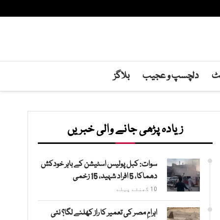
نٹ
دلچسپ و عجیب
بلاگز
زیادہ پڑھی جانے والی خبریں
سوات: کبل پولیس اسٹیشن کے باہر خودکش
دھماکا، 5 افراد شہید، 15 زخمی
10 گھنٹے پہلے
اہرامِ مصر کی تعمیر کا راز کھلنے لگا؟ نئی