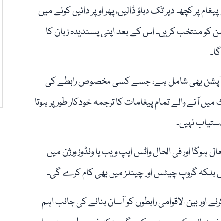
ام پر کچھ دیر تک دباؤ ڈالیں، پھر اوپر دائیں کونے میں
پشن کو منتخب کریں۔ اس کے بعد اپنی پسندیدہ زبان کا
گا۔
‘ کا آپشن بھی شامل ہے، جسے کسی مخصوص رابطے کی
 آنے والے تمام پیغامات کا ترجمہ خودکار طور پر ہوتا
دستیاب نہیں۔
 ہوگا اور فی الحال واٹس ایپ ویب یا ونڈوز ورژن میں
لکہ گروپ چیٹس اور چینلز میں بھی کام کرے گی۔
 اور بین الاقوامی رابطوں کو آسان بنانے کی جانب اہم