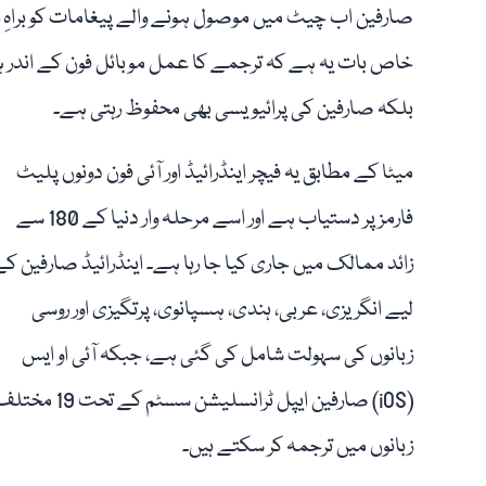
صارفین اب چیٹ میں موصول ہونے والے پیغامات کو براہِ 
خاص بات یہ ہے کہ ترجمے کا عمل موبائل فون کے اندر 
بلکہ صارفین کی پرائیویسی بھی محفوظ رہتی ہے۔
میٹا کے مطابق یہ فیچر اینڈرائیڈ اور آئی فون دونوں پلیٹ
فارمز پر دستیاب ہے اور اسے مرحلہ وار دنیا کے 180 سے
زائد ممالک میں جاری کیا جا رہا ہے۔ اینڈرائیڈ صارفین کے
لیے انگریزی، عربی، ہندی، ہسپانوی، پرتگیزی اور روسی
زبانوں کی سہولت شامل کی گئی ہے، جبکہ آئی او ایس
(iOS) صارفین ایپل ٹرانسلیشن سسٹم کے تحت 19 
زبانوں میں ترجمہ کر سکتے ہیں۔