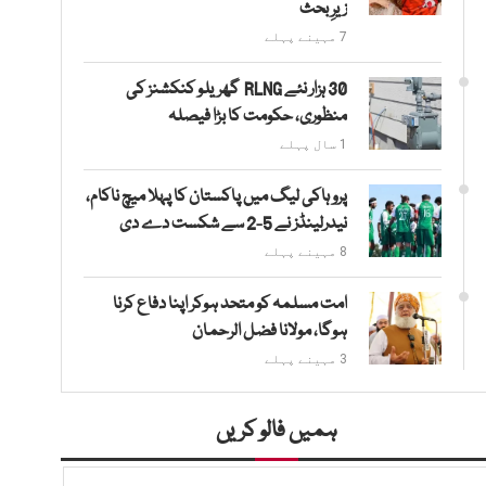
زیرِ بحث
7 مہینے پہلے
30 ہزار نئے RLNG گھریلو کنکشنز کی
منظوری، حکومت کا بڑا فیصلہ
1 سال پہلے
پرو ہاکی لیگ میں پاکستان کا پہلا میچ ناکام،
نیدرلینڈز نے 5-2 سے شکست دے دی
8 مہینے پہلے
امت مسلمہ کو متحد ہوکر اپنا دفاع کرنا
ہوگا، مولانا فضل الرحمان
3 مہینے پہلے
ہمیں فالو کریں