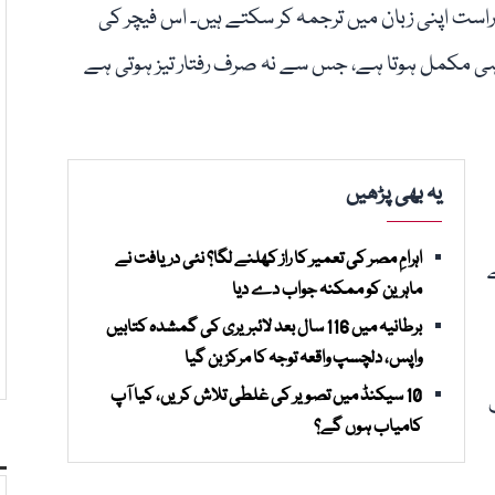
راست اپنی زبان میں ترجمہ کر سکتے ہیں۔ اس فیچر کی
ہی مکمل ہوتا ہے، جس سے نہ صرف رفتار تیز ہوتی ہے
یہ بھی پڑھیں
اہرامِ مصر کی تعمیر کا راز کھلنے لگا؟ نئی دریافت نے
ماہرین کو ممکنہ جواب دے دیا
برطانیہ میں 116 سال بعد لائبریری کی گمشدہ کتابیں
واپس، دلچسپ واقعہ توجہ کا مرکز بن گیا
10 سیکنڈ میں تصویر کی غلطی تلاش کریں، کیا آپ
مختلف
کامیاب ہوں گے؟