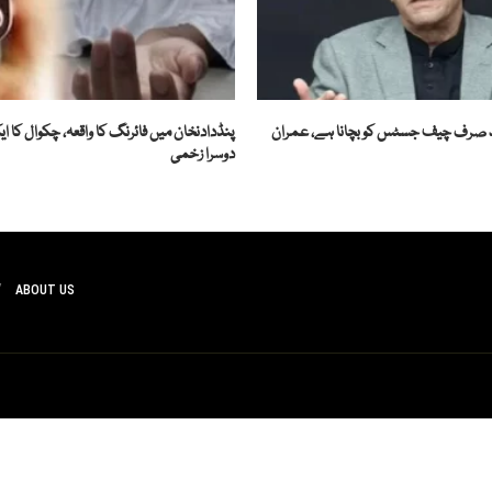
قصد صرف چیف جسٹس کو بچانا ہے، عمران
پنڈدادنخان میں فائرنگ کا واقعہ، چکوال کا
دوسرا زخمی
ABOUT US