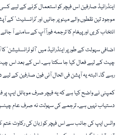
اینڈرائیڈ صارفین اس فیچر کو استعمال کرنے کے لیے کسی پیغ
موجود تین نقطوں والے مینو پر جائیں اور ’ٹرانسلیٹ‘ کے آ
انتخاب کریں اور پیغام کا ترجمہ فوراً آپ کے سامنے آ جائے 
اضافی سہولت کے طور پر اینڈرائیڈ میں ’آٹو ٹرانسلیشن
چیٹ کے لیے فعال کیا جا سکتا ہے۔ اس کے بعد اس چیٹ میں
رہے گا۔ البتہ یہ آپشن فی الحال آئی فون صارفین کے لیے 
کمپنی نے واضح کیا ہے کہ یہ فیچر صرف موبائل ایپ پر فعال
دستیاب نہیں ہے۔ ترجمے کی سہولت نہ صرف عام چیٹس ب
واٹس ایپ کی جانب سے اس فیچر کو زبان کی رکاوٹ ختم کرنے