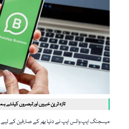
تازہ ترین خبروں اور تبصروں کیلئے ہم
میسجنگ ایپ واٹس ایپ نے دنیا بھر کے صارفین کے لیے ای