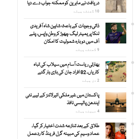
دریافت نے ماہرین کو ممکنہ جواب دے دیا
10 گھنٹے پہلے
ذاتی وجوہات کے باعث شاہین شاہ آفریدی
لنکا پریمیئر لیگ چھوڑ کر وطن واپس، پلے
آف میں دوبارہ شمولیت کا امکان
9 گھنٹے پہلے
بھارتی ریاست آسام میں سیلاب کی تباہ
کاریاں، 82 افراد جان کی بازی ہار گئے
2 دن پہلے
پاکستان میں غیر ملکی ائیرلائنز کے لیے نئی
ایندھن پالیسی نافذ
4 مہینے پہلے
طلاق کے بعد تنازعہ شدت اختیار کر گیا،
عماد وسیم کی مبینہ گرل فرینڈ کا ردعمل