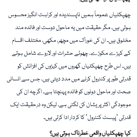
چھپکلیاں عموماً ہمیں ناپسندیدہ اور کراہت انگیز محسوس
ہوتی ہیں، مگر حقیقت میں یہ ماحول دوست اور فائدہ مند
مخلوق ہیں۔ ان کی خوراک میں مچھر، مکھی، مختلف اقسام
کے کیڑے مکوڑے، چھوٹے حشرات اور لاروے شامل ہوتے
ہیں۔ اس طرح چھپکلیاں گھروں میں کیڑوں کی افزائش کو
قدرتی طور پر کنٹرول کرنے میں مدد دیتی ہیں، جس سے انسانی
صحت اور ماحول دونوں کو فائدہ پہنچتا ہے۔ اگرچہ ان کی
موجودگی اکثر پریشان کن لگتی ہے، لیکن وہ درحقیقت ایک
قدرتی "پیسٹ کنٹرول” کا کردار ادا کرتی ہیں۔
کیا چھپکلیاں واقعی خطرناک ہوتی ہیں؟