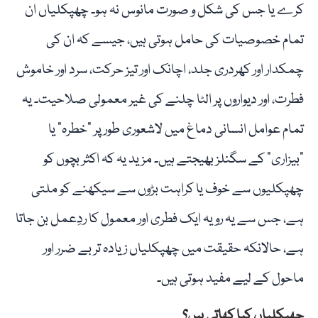
کرے یا جس کی شکل و صورت مانوس نہ ہو۔ چھپکلیاں ان
تمام خصوصیات کی حامل ہوتی ہیں، جیسے کہ ان کی
چمکدار اور کھردری جلد، اچانک اور تیز حرکت، سرد اور خاموش
فطرت، اور دیواروں پر الٹا چلنے کی غیر معمولی صلاحیت۔ یہ
تمام عوامل انسانی دماغ میں لاشعوری طور پر "خطرہ” یا
"بیزاری” کے سگنلز بھیجتے ہیں۔ مزید یہ کہ اکثر بچوں کو
چھپکلیوں سے خوف یا کراہت بڑوں سے سیکھنے کو ملتی
ہے، جس سے یہ رویہ ایک فطری اور معمول کا ردِعمل بن جاتا
ہے، حالانکہ حقیقت میں چھپکلیاں زیادہ تر بے ضرر اور
ماحول کے لیے مفید ہوتی ہیں۔
چھپکلیاں کیا کھاتی ہیں؟