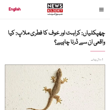
English
چھپکلیاں: کراہت اور خوف کا فطری ملاپ: کیا
واقعی ان سے ڈرنا چاہیے؟
1 سال پہلے