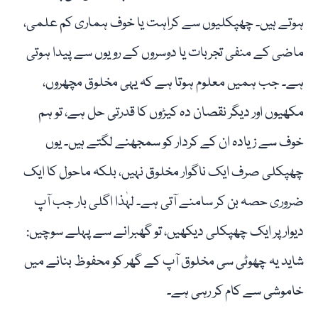
ہوتے ہیں۔ چھپکلیوں سے کراہت یا خوف ہماری کم علمی،
ماضی کے منفی تجربات یا دوسروں کے رویوں سے پیدا ہوتی
ہے۔ جب ہمیں معلوم ہوتا ہے کہ یہی مخلوق مچھروں،
مکھیوں اور دیگر نقصان دہ کیڑوں کا قدرتی حل ہے، تو ہم
خوف سے زیادہ ان کے کردار کو سمجھنے لگتے ہیں۔ یوں
چھپکلی صرف ایک ناگوار مخلوق نہیں، بلکہ ماحول کا ایک
ضروری حصہ بن کر سامنے آتی ہے۔ لہٰذا اگلی بار جب آپ
دیوار پر ایک چھپکلی دیکھیں، تو گھبرانے سے پہلے سوچیں:
شاید یہ چھوٹی سی مخلوق آپ کے گھر کو محفوظ بنانے میں
خاموشی سے کام کر رہی ہے۔