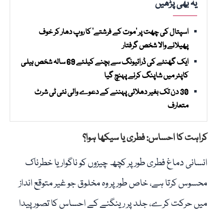
یہ بھی پڑھیں
اسپتال کی چھت پر ’موت کے فرشتے‘ کا روپ دھار کر خوف
پھیلانے والا شخص گرفتار
ایک گھنٹے کی ڈرائیونگ سے بچنے کیلئے 69 سالہ شخص ہیلی
کاپٹر میں شاپنگ کرنے پہنچ گیا
30 دن تک بغیر دھلائی پہننے کے دعوے والی نئی ٹی شرٹ
متعارف
کراہت کا احساس: فطری یا سیکھا ہوا؟
انسانی دماغ فطری طور پر کچھ چیزوں کو ناگوار یا خطرناک
محسوس کرتا ہے، خاص طور پر وہ مخلوق جو غیر متوقع انداز
میں حرکت کرے، جلد پر رینگنے کے احساس کا تصور پیدا