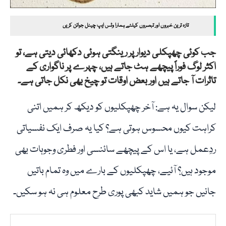
تازہ ترین خبروں اور تبصروں کیلئے ہمارا وٹس ایپ چینل جوائن کریں
جب کوئی چھپکلی دیوار پر رینگتی ہوئی دکھائی دیتی ہے، تو
اکثر لوگ فوراً پیچھے ہٹ جاتے ہیں، چہرے پر ناگواری کے
تاثرات آ جاتے ہیں اور بعض اوقات تو چیخ بھی نکل جاتی ہے۔
لیکن سوال یہ ہے: آخر چھپکلیوں کو دیکھ کر ہمیں اتنی
کراہت کیوں محسوس ہوتی ہے؟ کیا یہ صرف ایک نفسیاتی
ردِعمل ہے، یا اس کے پیچھے سائنسی اور فطری وجوہات بھی
موجود ہیں؟ آئیے، چھپکلیوں کے بارے میں وہ تمام باتیں
جانیں جو ہمیں شاید کبھی پوری طرح معلوم ہی نہ ہو سکیں۔