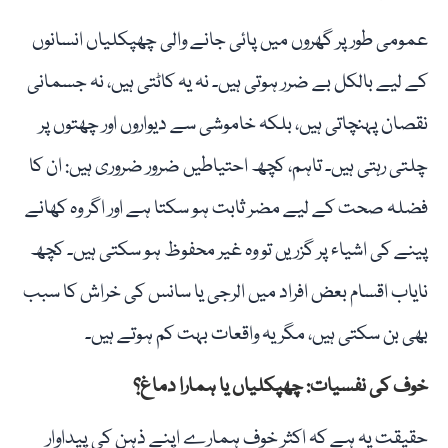
عمومی طور پر گھروں میں پائی جانے والی چھپکلیاں انسانوں
کے لیے بالکل بے ضرر ہوتی ہیں۔ نہ یہ کاٹتی ہیں، نہ جسمانی
نقصان پہنچاتی ہیں، بلکہ خاموشی سے دیواروں اور چھتوں پر
چلتی رہتی ہیں۔ تاہم، کچھ احتیاطیں ضرور ضروری ہیں: ان کا
فضلہ صحت کے لیے مضر ثابت ہو سکتا ہے اور اگر وہ کھانے
پینے کی اشیاء پر گزریں تو وہ غیر محفوظ ہو سکتی ہیں۔ کچھ
نایاب اقسام بعض افراد میں الرجی یا سانس کی خراش کا سبب
بھی بن سکتی ہیں، مگر یہ واقعات بہت کم ہوتے ہیں۔
خوف کی نفسیات: چھپکلیاں یا ہمارا دماغ؟
حقیقت یہ ہے کہ اکثر خوف ہمارے اپنے ذہن کی پیداوار