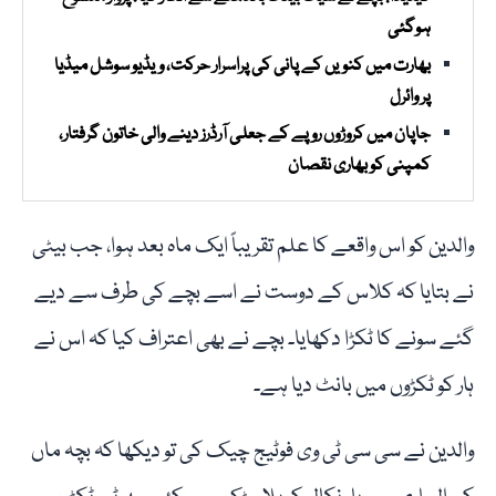
ہوگئی
بھارت میں کنویں کے پانی کی پراسرار حرکت، ویڈیو سوشل میڈیا
پر وائرل
جاپان میں کروڑوں روپے کے جعلی آرڈرز دینے والی خاتون گرفتار،
کمپنی کو بھاری نقصان
والدین کو اس واقعے کا علم تقریباً ایک ماہ بعد ہوا، جب بیٹی
نے بتایا کہ کلاس کے دوست نے اسے بچے کی طرف سے دیے
گئے سونے کا ٹکڑا دکھایا۔ بچے نے بھی اعتراف کیا کہ اس نے
ہار کو ٹکڑوں میں بانٹ دیا ہے۔
والدین نے سی سی ٹی وی فوٹیج چیک کی تو دیکھا کہ بچہ ماں