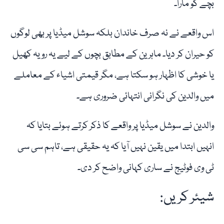
بچے کو مارا۔
اس واقعے نے نہ صرف خاندان بلکہ سوشل میڈیا پر بھی لوگوں
کو حیران کر دیا۔ ماہرین کے مطابق بچوں کے لیے یہ رویہ کھیل
یا خوشی کا اظہار ہو سکتا ہے، مگر قیمتی اشیاء کے معاملے
میں والدین کی نگرانی انتہائی ضروری ہے۔
والدین نے سوشل میڈیا پر واقعے کا ذکر کرتے ہوئے بتایا کہ
انہیں ابتدا میں یقین نہیں آیا کہ یہ حقیقی ہے، تاہم سی سی
ٹی وی فوٹیج نے ساری کہانی واضح کر دی۔
شیئر کریں: