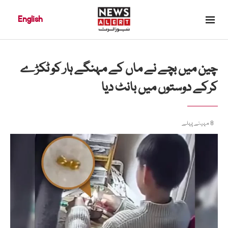
English
چین میں بچے نے ماں کے مہنگے ہار کو ٹکڑے
کرکے دوستوں میں بانٹ دیا
8 مہینے پہلے