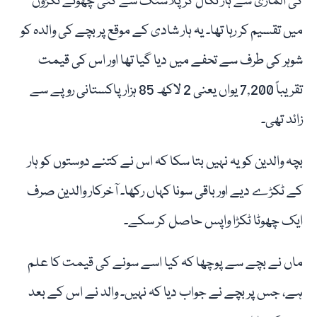
کی الماری سے ہار نکال کر پلاسٹک سے کئی چھوٹے ٹکڑوں
میں تقسیم کر رہا تھا۔ یہ ہار شادی کے موقع پر بچے کی والدہ کو
شوہر کی طرف سے تحفے میں دیا گیا تھا اور اس کی قیمت
تقریباً 7,200 یواں یعنی 2 لاکھ 85 ہزار پاکستانی روپے سے
زائد تھی۔
بچہ والدین کو یہ نہیں بتا سکا کہ اس نے کتنے دوستوں کو ہار
کے ٹکڑے دیے اور باقی سونا کہاں رکھا۔ آخرکار والدین صرف
ایک چھوٹا ٹکڑا واپس حاصل کر سکے۔
ماں نے بچے سے پوچھا کہ کیا اسے سونے کی قیمت کا علم
ہے، جس پر بچے نے جواب دیا کہ نہیں۔ والد نے اس کے بعد