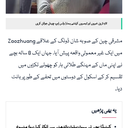
تازہ ترین خبروں اور تبصروں کیلئے ہمارا وٹس ایپ چینل جوائن کریں
مشرقی چین کے صوبہ شان ڈونگ کے علاقے Zaozhuang
میں ایک غیر معمولی واقعہ پیش آیا، جہاں ایک 8 سالہ بچے
نے اپنی ماں کے مہنگے طلائی ہار کو چھوٹے ٹکڑوں میں
تقسیم کر کے اسکول کے دوستوں میں تحفے کے طور پر بانٹ
دیا۔
یہ بھی پڑھیں
کینیڈا: بچے نے سیٹ بیلٹ باندھنے سے انکار کیا، پرواز منسوخ