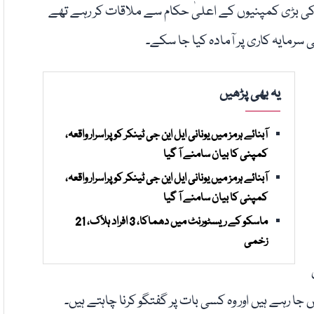
ی بڑی کمپنیوں کے اعلیٰ حکام سے ملاقات کر رہے تھے
کی سرمایہ کاری پر آمادہ کیا جا سکے۔
یہ بھی پڑھیں
آبنائے ہرمز میں یونانی ایل این جی ٹینکر کو پراسرار واقعہ،
کمپنی کا بیان سامنے آ گیا
آبنائے ہرمز میں یونانی ایل این جی ٹینکر کو پراسرار واقعہ،
کمپنی کا بیان سامنے آ گیا
ماسکو کے ریسٹورنٹ میں دھماکا، 3 افراد ہلاک، 21
زخمی