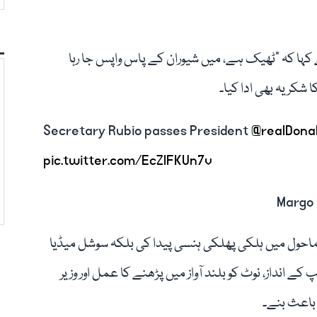
کہا کہ "ٹھیک ہے، میں شیوران کے پاس واپس جا رہا
 شکریہ بھی ادا کیا۔
Secretary Rubio passes President
@realDona
pic.twitter.com/EcZlFKUn7v
ول میں ہلکی پھلکی ہنسی پیدا کی بلکہ سوشل میڈیا
ے انداز، نوٹ کو بلند آواز میں پڑھنے کا عمل اور وزیر
باعث بنے۔