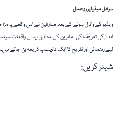
سوشل میڈیا پر ردِعمل
ویڈیو کے وائرل ہونے کے بعد صارفین نے اس واقعے پر مزا
انداز کی تعریف کی۔ ماہرین کے مطابق ایسے واقعات سیاسی م
لیے رہنمائی اور تفریح کا ایک دلچسپ ذریعہ بن جاتے ہیں۔
شیئر کریں: