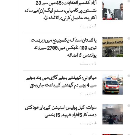
آزاد کشمیر انتخابات: 45 میں سے 23
نشستوں پر کامیابی، مسلم لیگ (ن) نے سادہ
اکثریت حاصل کر لی: رانا ثناء اللہ
3 دن پہلے
پاکستان اسٹاک ایکسچینج میں زبردست
تیزی، 100 انڈیکس میں 2700 سے زائد
پوائنٹس کا اضافہ
3 دن پہلے
میانوالی: کھیلتے ہوئے گاڑی میں بند ہونے
سے 4 بچے دم گھٹنے کے باعث جاں بحق
3 دن پہلے
سوات: کبل پولیس اسٹیشن کے باہر خودکش
دھماکا، 5 افراد شہید، 15 زخمی
4 دن پہلے