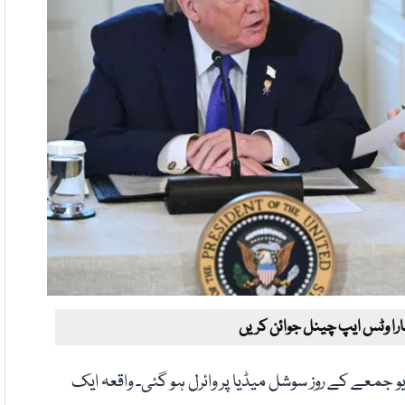
ارا وٹس ایپ چینل جوائن کریں
معے کے روز سوشل میڈیا پر وائرل ہو گئی۔ واقعہ ایک