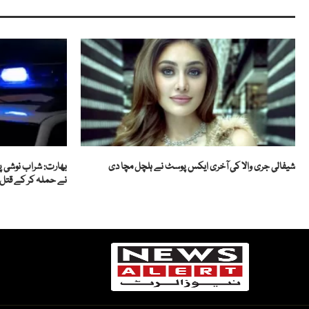
شیفالی جری والا کی آخری ایکس پوسٹ نے ہلچل مچا دی
بھارت: شراب نوشی پر
نے حملہ کر کے قتل ک