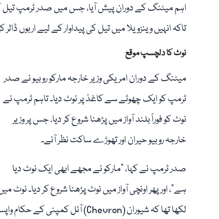
اہم میٹنگ کے دوران پیش آیا، جس میں صدر ٹرمپ تیل ک
تاکہ انہیں وینزویلا میں تیل کی پیداوار کے لیے اربوں ڈالر 
نوٹ کا دلچسپ موقع
میٹنگ کے دوران امریکی وزیر خارجہ مارکو روبیو نے صدر
ٹرمپ کو ایک چھوٹے سے کاغذ پر نوٹ دیا۔ تاہم ٹرمپ نے
نوٹ کو فوراً بلند آواز میں پڑھنا شروع کر دیا، جس پر وزیر
خارجہ روبیو حیران اور تھوڑے ساکت نظر آئے۔
صدر ٹرمپ نے کہا، "مارکو نے مجھے ابھی ایک نوٹ دیا
ہے”، اور پھر اونچی آواز میں نوٹ پڑھنا شروع کر دیا۔ نوٹ میں
لکھا تھا کہ شیوران (Chevron) آئل کمپنی کے حکام واپس جا رہے ہیں اور وہ کسی بات پر گفتگو کرنا چاہتے ہیں۔