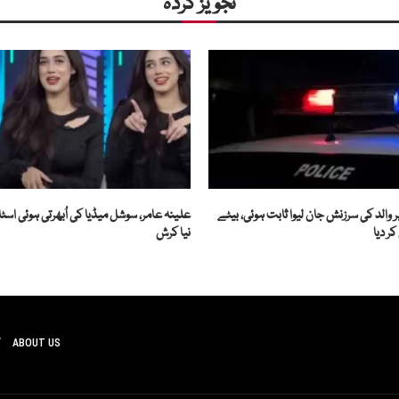
تجویز کردہ
 والد کی سرزنش جان لیوا ثابت ہوئی، بیٹے
علینہ عامر، سوشل میڈیا کی اُبھرتی ہوئی اسٹار
ر دیا
نیا کرش
ABOUT US