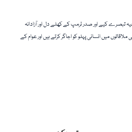
حیہ تبصرے کیے اور صدر ٹرمپ کے کھلے دل اور آزادانہ
لاقاتوں میں انسانی پہلو کو اجاگر کرتے ہیں اور عوام کے