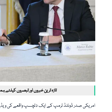
تازہ ترین خبروں اور تبصروں کیلئے ہم
امریکی صدر ڈونلڈ ٹرمپ کے ایک دلچسپ واقعے کی ویڈیو ج