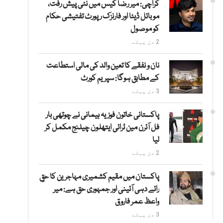
کراچی: میر رضا کیس میں نئی پیش رفت،
موبائل ڈیٹا اور فارنزک رپورٹ تفتیشی حکام
کو موصول
2 دن پہلے
نان و نفقے کا تعین والد کی مالی استطاعت
کے مطابق ہوگا: سپریم کورٹ
3 دن پہلے
پاکستانی خاتون فوزیہ ہیمانی نے چوتھی بار
فل آئرن مین ٹرائی ایتھلون چیلنج مکمل کر
لیا
2 دن پہلے
پاکستان میں مقیم کشمیری مہاجرین کا حقِ
رائے دہی آئینی اور جمہوری حق ہے: میر
واعظ عمر فاروق
3 دن پہلے