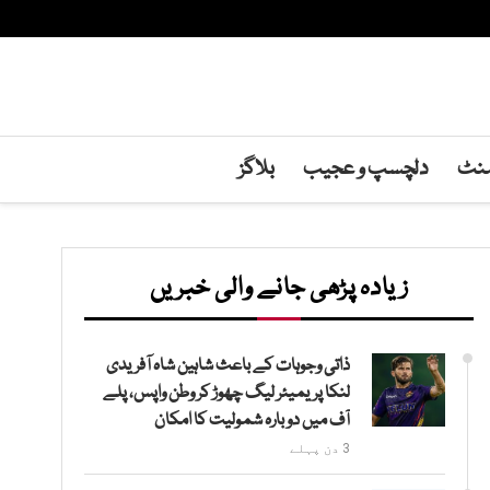
منٹ
دلچسپ و عجیب
بلاگز
زیادہ پڑھی جانے والی خبریں
ذاتی وجوہات کے باعث شاہین شاہ آفریدی
لنکا پریمیئر لیگ چھوڑ کر وطن واپس، پلے
آف میں دوبارہ شمولیت کا امکان
3 دن پہلے