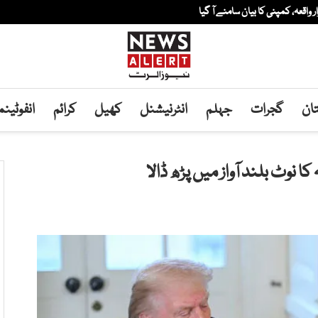
ار واقعہ، کمپنی کا بیان سامنے آ گیا
ان
گجرات
جہلم
انٹرنیشنل
کھیل
کرائم
انفوٹین
 نوٹ بلند آواز میں پڑھ ڈالا