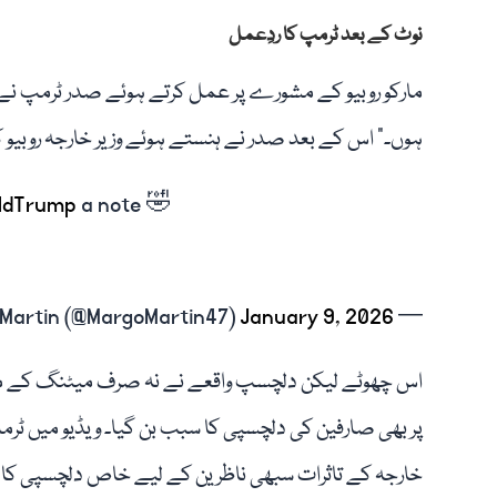
نوٹ کے بعد ٹرمپ کا ردِعمل
مارکو روبیو کے مشورے پر عمل کرتے ہوئے صدر ٹرمپ نے 
ہوں۔” اس کے بعد صدر نے ہنستے ہوئے وزیر خارجہ روبیو کا
ldTrump
a note 🤣
January 9, 2026
— Margo Martin (@MargoMartin47)
اس چھوٹے لیکن دلچسپ واقعے نے نہ صرف میٹنگ کے ماح
پر بھی صارفین کی دلچسپی کا سبب بن گیا۔ ویڈیو میں ٹرمپ ک
خارجہ کے تاثرات سبھی ناظرین کے لیے خاص دلچسپی کا 