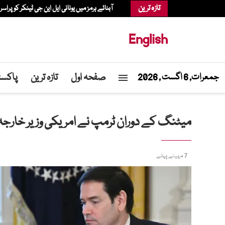
تازہ ترین
آبنائے ہرمز میں یونانی ایل این جی ٹینکر کو پراسر
English
صفحہ اول
تازہ ترین
پاکست
جمعرات, 6 اگست , 2026
میٹنگ کے دوران ٹرمپ نے امریکی وزیر خارجہ کا
7 مہینے پہلے