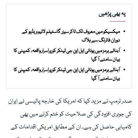
یہ بھی پڑھیں
میکسیکو میں معروف ٹک ٹاکر سیزر گاسٹیلم لائیو ویڈیو کے
دوران فائرنگ سے ہلاک
آبنائے ہرمز میں یونانی ایل این جی ٹینکر کو پراسرار واقعہ، کمپنی کا
بیان سامنے آ گیا
آبنائے ہرمز میں یونانی ایل این جی ٹینکر کو پراسرار واقعہ، کمپنی کا
بیان سامنے آ گیا
صدر ٹرمپ نے مزید کہا کہ امریکا کی خارجہ پالیسی نے ایران
کی جوہری افزودگی کی صلاحیت کو ختم کرنے میں بھی
کامیابی حاصل کی ہے۔ ان کے مطابق امریکی اقدامات کے