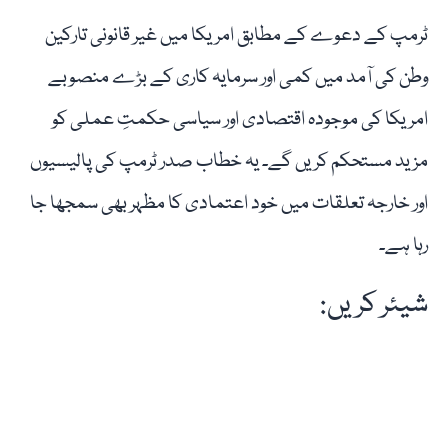
ٹرمپ کے دعوے کے مطابق امریکا میں غیر قانونی تارکین
وطن کی آمد میں کمی اور سرمایہ کاری کے بڑے منصوبے
امریکا کی موجودہ اقتصادی اور سیاسی حکمتِ عملی کو
مزید مستحکم کریں گے۔ یہ خطاب صدر ٹرمپ کی پالیسیوں
اور خارجہ تعلقات میں خود اعتمادی کا مظہر بھی سمجھا جا
رہا ہے۔
شیئر کریں: