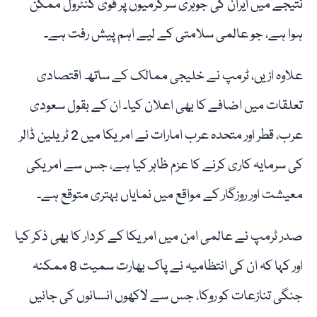
نتیجے میں ایران کی جوہری سرگرمیوں پر قوی کنٹرول ممکن
ہوا ہے، جو عالمی سلامتی کے لیے اہم پیش رفت ہے۔
علاوہ ازیں، ٹرمپ نے خلیجی ممالک کے ساتھ اقتصادی
تعلقات میں اضافے کا بھی اعلان کیا۔ ان کے بقول سعودی
عرب، قطر اور متحدہ عرب امارات نے امریکا میں 2 ٹریلین ڈالر
کی سرمایہ کاری کرنے کا عزم ظاہر کیا ہے، جس سے امریکی
معیشت اور روزگار کے مواقع میں نمایاں بہتری متوقع ہے۔
صدر ٹرمپ نے عالمی امن میں امریکا کے کردار کا بھی ذکر کیا
اور کہا کہ ان کی انتظامیہ نے پاک بھارت سمیت 8 ممکنہ
جنگی تنازعات کو روکا، جس سے لاکھوں انسانوں کی جانیں