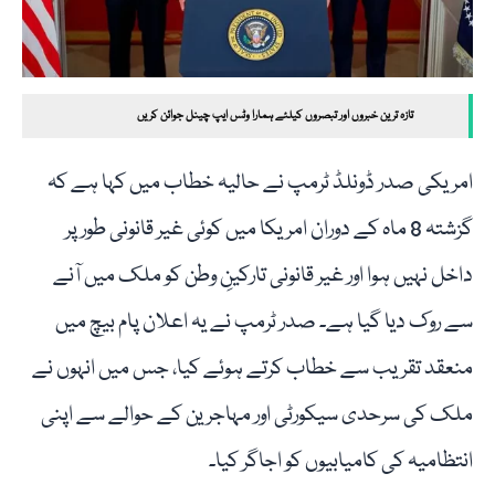
تازہ ترین خبروں اور تبصروں کیلئے ہمارا وٹس ایپ چینل جوائن کریں
امریکی صدر ڈونلڈ ٹرمپ نے حالیہ خطاب میں کہا ہے کہ
گزشتہ 8 ماہ کے دوران امریکا میں کوئی غیر قانونی طور پر
داخل نہیں ہوا اور غیر قانونی تارکینِ وطن کو ملک میں آنے
سے روک دیا گیا ہے۔ صدر ٹرمپ نے یہ اعلان پام بیچ میں
منعقد تقریب سے خطاب کرتے ہوئے کیا، جس میں انہوں نے
ملک کی سرحدی سیکورٹی اور مہاجرین کے حوالے سے اپنی
انتظامیہ کی کامیابیوں کو اجاگر کیا۔