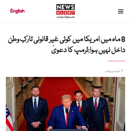
English
8 ماہ میں امریکا میں کوئی غیر قانونی تارکِ وطن
داخل نہیں ہوا:ٹرمپ کا دعویٰ
7 مہینے پہلے