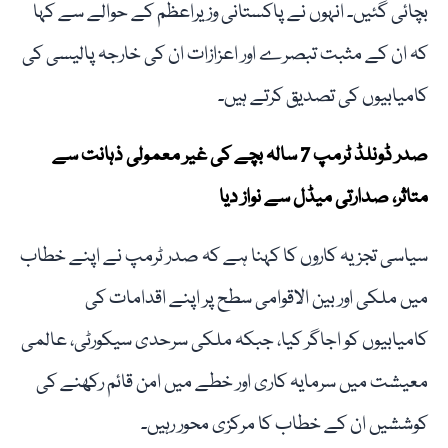
بچائی گئیں۔ انہوں نے پاکستانی وزیراعظم کے حوالے سے کہا
کہ ان کے مثبت تبصرے اور اعزازات ان کی خارجہ پالیسی کی
کامیابیوں کی تصدیق کرتے ہیں۔
صدر ڈونلڈ ٹرمپ 7 سالہ بچے کی غیر معمولی ذہانت سے
متاثر، صدارتی میڈل سے نواز دیا
سیاسی تجزیہ کاروں کا کہنا ہے کہ صدر ٹرمپ نے اپنے خطاب
میں ملکی اور بین الاقوامی سطح پر اپنے اقدامات کی
کامیابیوں کو اجاگر کیا، جبکہ ملکی سرحدی سیکورٹی، عالمی
معیشت میں سرمایہ کاری اور خطے میں امن قائم رکھنے کی
کوششیں ان کے خطاب کا مرکزی محور رہیں۔